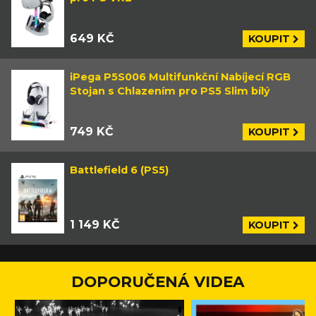
649 KČ
KOUPIT
iPega P5S006 Multifunkční Nabíjecí RGB
Stojan s Chlazením pro PS5 Slim bílý
749 KČ
KOUPIT
Battlefield 6 (PS5)
1 149 KČ
KOUPIT
DOPORUČENÁ VIDEA