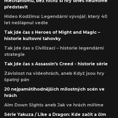
mechanismů, bez nichž si hry dnes neumíme
představit
Hideo Kodžima: Legendární vývojář, který 40
let nešlápnul vedle
Tak jde čas s Heroes of Might and Magic –
historie kultovní tahovky
Tak jde čas s Civilizací – historie legendární
strategie
Tak jde čas s Assassin's Creed - historie série
Závislost na videohrách, aneb Když jsou hry
špatný pán
20 nejpamětihodnějších milostných scén ve
hrách
Aim Down Sights aneb Jak ve hrách míříme
Série Yakuza / Like a Dragon: Kde začít a čím