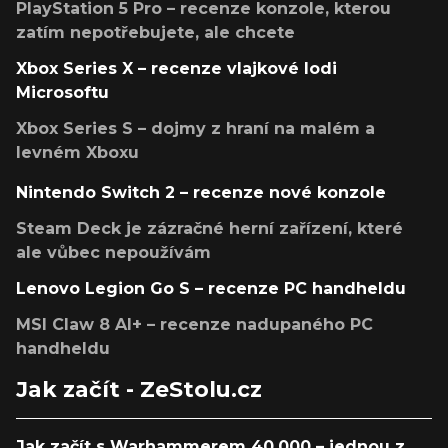
PlayStation 5 Pro – recenze konzole, kterou
zatím nepotřebujete, ale chcete
Xbox Series X – recenze vlajkové lodi
Microsoftu
Xbox Series S – dojmy z hraní na malém a
levném Xboxu
Nintendo Switch 2 – recenze nové konzole
Steam Deck je zázračné herní zařízení, které
ale vůbec nepoužívám
Lenovo Legion Go S – recenze PC handheldu
MSI Claw 8 AI+ – recenze nadupaného PC
handheldu
Jak začít - ZeStolu.cz
Jak začít s Warhammerem 40,000 – jednou z