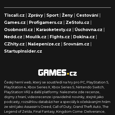
Tiscali.cz
|
Zprávy
|
Sport
|
Ženy
|
Cestování
|
Games.cz
|
Profigamers.cz
|
ZeStolu.cz
|
Osobnosti.cz
|
Karaoketexty.cz
|
Úschovna.cz
|
Nedd.cz
|
Moulík.cz
|
Fights.cz
|
Dokina.cz
|
CZhity.cz
|
Našepeníze.cz
|
Srovnám.cz
|
StartupInsider.cz
Český herní web, který se soustředí na hry pro PC, PlayStation 5,
PlayStation 4, Xbox Series X, Xbox Series S, Nintendo Switch,
PlayStation VR2 a další platformy. Naleznete zde recenze,
dojmy z hraní, videorecenze i pravidelné novinky, stejně jako
podcasty, rozsáhlou databázi her a speciály k očekávaným hrám
ze sérií jako Assassin's Creed, Call of Duty, Grand Theft Auto, The
Legend of Zelda, Final Fantasy, Kingdom Come: Deliverance,