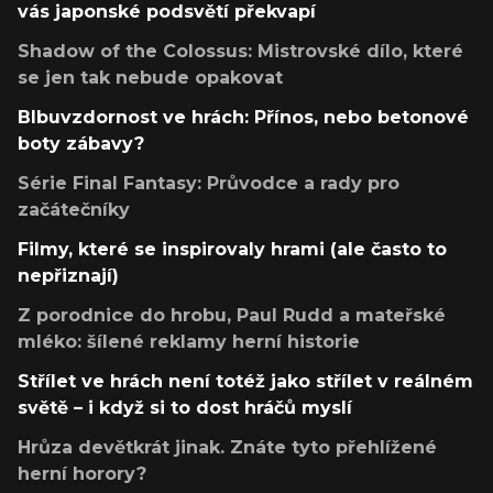
vás japonské podsvětí překvapí
Shadow of the Colossus: Mistrovské dílo, které
se jen tak nebude opakovat
Blbuvzdornost ve hrách: Přínos, nebo betonové
boty zábavy?
Série Final Fantasy: Průvodce a rady pro
začátečníky
Filmy, které se inspirovaly hrami (ale často to
nepřiznají)
Z porodnice do hrobu, Paul Rudd a mateřské
mléko: šílené reklamy herní historie
Střílet ve hrách není totéž jako střílet v reálném
světě – i když si to dost hráčů myslí
Hrůza devětkrát jinak. Znáte tyto přehlížené
herní horory?