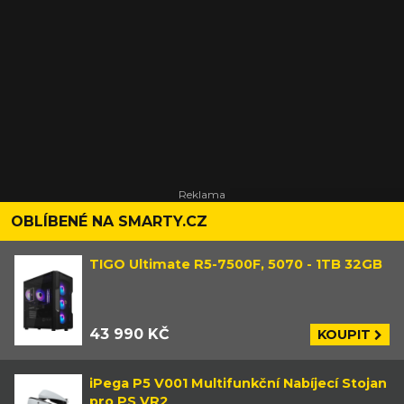
OBLÍBENÉ NA SMARTY.CZ
TIGO Ultimate R5-7500F, 5070 - 1TB 32GB
43 990 KČ
KOUPIT
iPega P5 V001 Multifunkční Nabíjecí Stojan
pro PS VR2