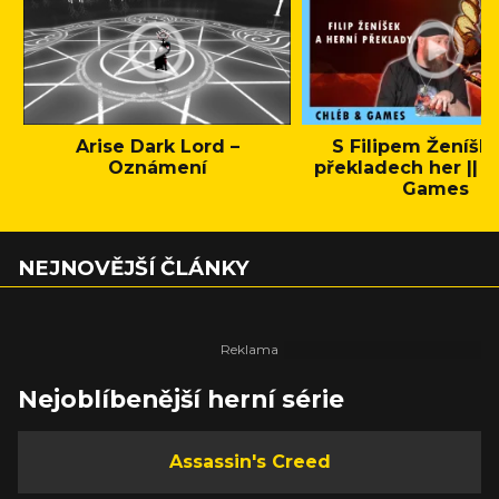
Arise Dark Lord –
S Filipem Ženíšk
Oznámení
překladech her || C
Games
NEJNOVĚJŠÍ ČLÁNKY
Nejoblíbenější herní série
Assassin's Creed