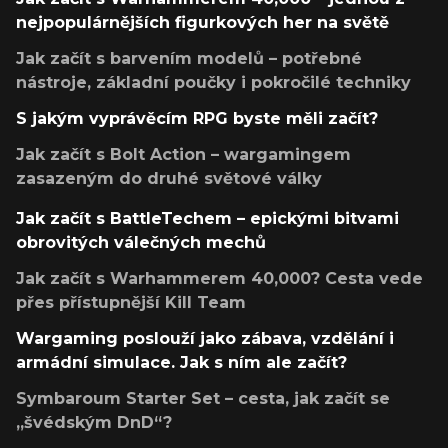
nejpopulárnějších figurkových her na světě
Jak začít s barvením modelů – potřebné
nástroje, základní poučky i pokročilé techniky
S jakým vyprávěcím RPG byste měli začít?
Jak začít s Bolt Action – wargamingem
zasazeným do druhé světové války
Jak začít s BattleTechem – epickými bitvami
obrovitých válečných mechů
Jak začít s Warhammerem 40,000? Cesta vede
přes přístupnější Kill Team
Wargaming poslouží jako zábava, vzdělání i
armádní simulace. Jak s ním ale začít?
Symbaroum Starter Set – cesta, jak začít se
„švédským DnD“?