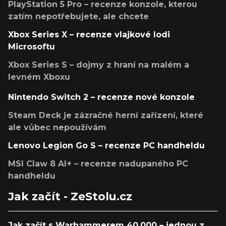
PlayStation 5 Pro – recenze konzole, kterou
zatím nepotřebujete, ale chcete
Xbox Series X – recenze vlajkové lodi
Microsoftu
Xbox Series S – dojmy z hraní na malém a
levném Xboxu
Nintendo Switch 2 – recenze nové konzole
Steam Deck je zázračné herní zařízení, které
ale vůbec nepoužívám
Lenovo Legion Go S – recenze PC handheldu
MSI Claw 8 AI+ – recenze nadupaného PC
handheldu
Jak začít - ZeStolu.cz
Jak začít s Warhammerem 40,000 – jednou z