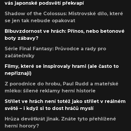
vás japonské podsvětí překvapí
Shadow of the Colossus: Mistrovské dílo, které
se jen tak nebude opakovat
Blbuvzdornost ve hrách: Přínos, nebo betonové
boty zábavy?
Série Final Fantasy: Průvodce a rady pro
začátečníky
Filmy, které se inspirovaly hrami (ale často to
nepřiznají)
Z porodnice do hrobu, Paul Rudd a mateřské
mléko: šílené reklamy herní historie
Střílet ve hrách není totéž jako střílet v reálném
světě – i když si to dost hráčů myslí
Hrůza devětkrát jinak. Znáte tyto přehlížené
herní horory?