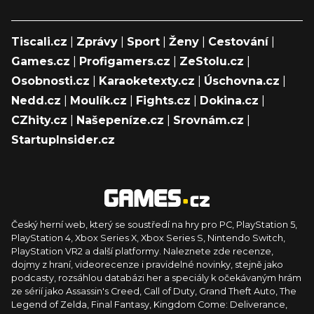
Tiscali.cz
|
Zprávy
|
Sport
|
Ženy
|
Cestování
|
Games.cz
|
Profigamers.cz
|
ZeStolu.cz
|
Osobnosti.cz
|
Karaoketexty.cz
|
Úschovna.cz
|
Nedd.cz
|
Moulík.cz
|
Fights.cz
|
Dokina.cz
|
CZhity.cz
|
Našepeníze.cz
|
Srovnám.cz
|
StartupInsider.cz
Český herní web, který se soustředí na hry pro PC, PlayStation 5,
PlayStation 4, Xbox Series X, Xbox Series S, Nintendo Switch,
PlayStation VR2 a další platformy. Naleznete zde recenze,
dojmy z hraní, videorecenze i pravidelné novinky, stejně jako
podcasty, rozsáhlou databázi her a speciály k očekávaným hrám
ze sérií jako Assassin's Creed, Call of Duty, Grand Theft Auto, The
Legend of Zelda, Final Fantasy, Kingdom Come: Deliverance,