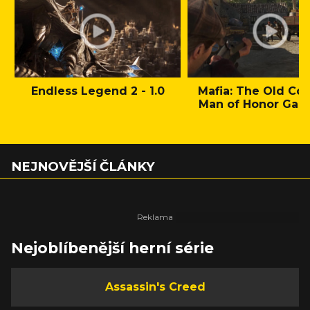
Endless Legend 2 - 1.0
Mafia: The Old Cou
Man of Honor Gam
NEJNOVĚJŠÍ ČLÁNKY
Nejoblíbenější herní série
Assassin's Creed