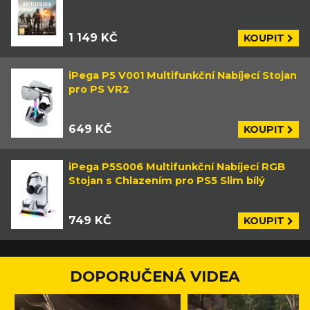
1 149 KČ
KOUPIT
iPega P5 V001 Multifunkční Nabíjecí Stojan
pro PS VR2
649 KČ
KOUPIT
iPega P5S006 Multifunkční Nabíjecí RGB
Stojan s Chlazením pro PS5 Slim bílý
749 KČ
KOUPIT
DOPORUČENÁ VIDEA