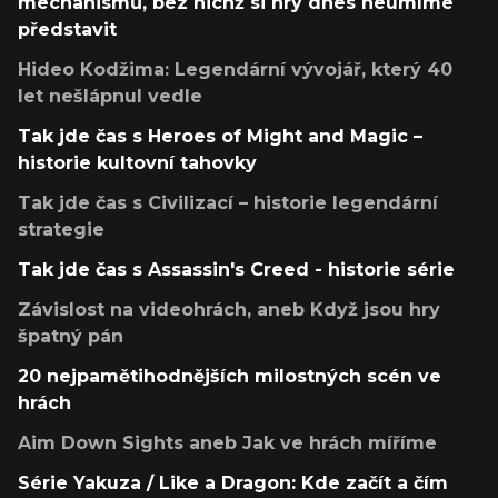
mechanismů, bez nichž si hry dnes neumíme
představit
Hideo Kodžima: Legendární vývojář, který 40
let nešlápnul vedle
Tak jde čas s Heroes of Might and Magic –
historie kultovní tahovky
Tak jde čas s Civilizací – historie legendární
strategie
Tak jde čas s Assassin's Creed - historie série
Závislost na videohrách, aneb Když jsou hry
špatný pán
20 nejpamětihodnějších milostných scén ve
hrách
Aim Down Sights aneb Jak ve hrách míříme
Série Yakuza / Like a Dragon: Kde začít a čím