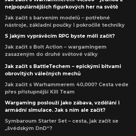
nejpopulárnějších figurkových her na světě
Jak začít s barvením modelů – potřebné
nástroje, základní poučky i pokročilé techniky
S jakým vyprávěcím RPG byste měli začít?
Jak začít s Bolt Action – wargamingem
zasazeným do druhé světové války
Jak začít s BattleTechem – epickými bitvami
obrovitých válečných mechů
Jak začít s Warhammerem 40,000? Cesta vede
přes přístupnější Kill Team
Wargaming poslouží jako zábava, vzdělání i
armádní simulace. Jak s ním ale začít?
Symbaroum Starter Set – cesta, jak začít se
„švédským DnD“?