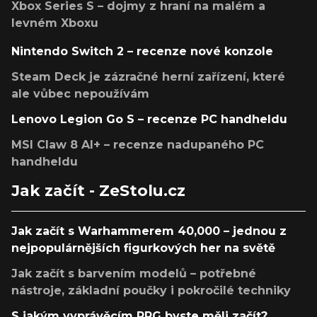
Xbox Series S – dojmy z hraní na malém a
levném Xboxu
Nintendo Switch 2 – recenze nové konzole
Steam Deck je zázračné herní zařízení, které
ale vůbec nepoužívám
Lenovo Legion Go S – recenze PC handheldu
MSI Claw 8 AI+ – recenze nadupaného PC
handheldu
Jak začít - ZeStolu.cz
Jak začít s Warhammerem 40,000 – jednou z
nejpopulárnějších figurkových her na světě
Jak začít s barvením modelů – potřebné
nástroje, základní poučky i pokročilé techniky
S jakým vyprávěcím RPG byste měli začít?