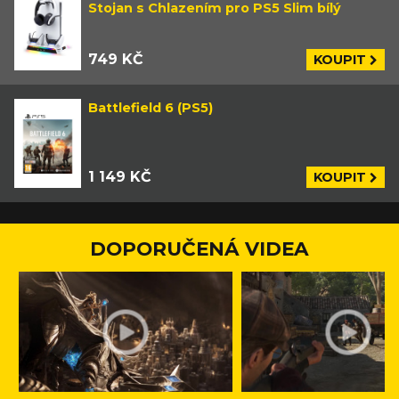
Stojan s Chlazením pro PS5 Slim bílý
749 KČ
KOUPIT
Battlefield 6 (PS5)
1 149 KČ
KOUPIT
DOPORUČENÁ VIDEA