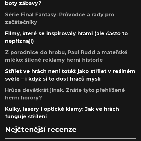
boty zábavy?
Série Final Fantasy: Průvodce a rady pro
začátečníky
Filmy, které se inspirovaly hrami (ale často to
nepřiznají)
Z porodnice do hrobu, Paul Rudd a mateřské
mléko: šílené reklamy herní historie
Střílet ve hrách není totéž jako střílet v reálném
světě – i když si to dost hráčů myslí
Hrůza devětkrát jinak. Znáte tyto přehlížené
herní horory?
Kulky, lasery i optické klamy: Jak ve hrách
funguje střílení
Nejčtenější recenze