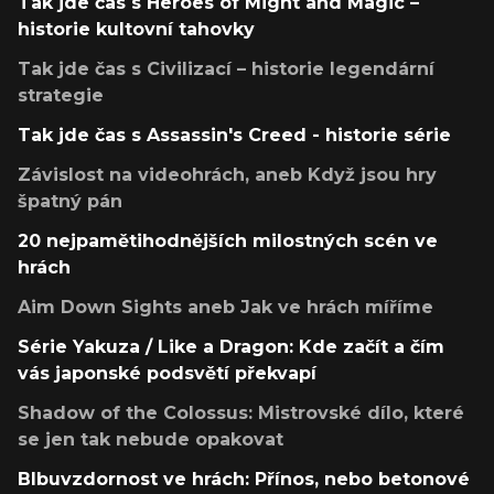
Tak jde čas s Heroes of Might and Magic –
historie kultovní tahovky
Tak jde čas s Civilizací – historie legendární
strategie
Tak jde čas s Assassin's Creed - historie série
Závislost na videohrách, aneb Když jsou hry
špatný pán
20 nejpamětihodnějších milostných scén ve
hrách
Aim Down Sights aneb Jak ve hrách míříme
Série Yakuza / Like a Dragon: Kde začít a čím
vás japonské podsvětí překvapí
Shadow of the Colossus: Mistrovské dílo, které
se jen tak nebude opakovat
Blbuvzdornost ve hrách: Přínos, nebo betonové