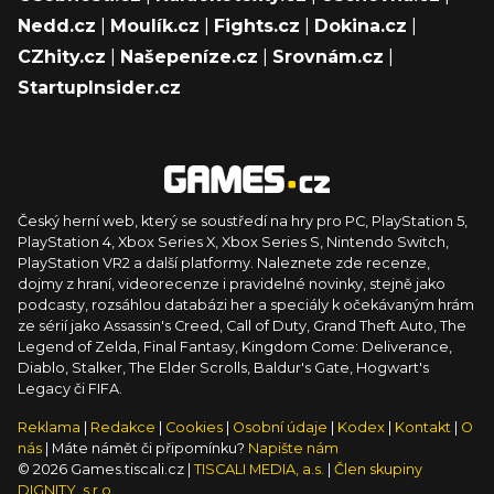
Nedd.cz
|
Moulík.cz
|
Fights.cz
|
Dokina.cz
|
CZhity.cz
|
Našepeníze.cz
|
Srovnám.cz
|
StartupInsider.cz
Český herní web, který se soustředí na hry pro PC, PlayStation 5,
PlayStation 4, Xbox Series X, Xbox Series S, Nintendo Switch,
PlayStation VR2 a další platformy. Naleznete zde recenze,
dojmy z hraní, videorecenze i pravidelné novinky, stejně jako
podcasty, rozsáhlou databázi her a speciály k očekávaným hrám
ze sérií jako Assassin's Creed, Call of Duty, Grand Theft Auto, The
Legend of Zelda, Final Fantasy, Kingdom Come: Deliverance,
Diablo, Stalker, The Elder Scrolls, Baldur's Gate, Hogwart's
Legacy či FIFA.
Reklama
|
Redakce
|
Cookies
|
Osobní údaje
|
Kodex
|
Kontakt
|
O
nás
| Máte námět či připomínku?
Napište nám
© 2026 Games.tiscali.cz |
TISCALI MEDIA, a.s.
|
Člen skupiny
DIGNITY, s.r.o.