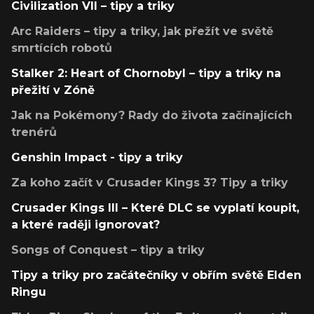
Civilization VII – tipy a triky
Arc Raiders – tipy a triky, jak přežít ve světě
smrtících robotů
Stalker 2: Heart of Chornobyl – tipy a triky na
přežití v Zóně
Jak na Pokémony? Rady do života začínajících
trenérů
Genshin Impact - tipy a triky
Za koho začít v Crusader Kings 3? Tipy a triky
Crusader Kings III – Které DLC se vyplatí koupit,
a které raději ignorovat?
Songs of Conquest – tipy a triky
Tipy a triky pro začátečníky v obřím světě Elden
Ringu