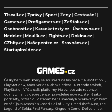
Tiscali.cz
|
Zprávy
|
Sport
|
Ženy
|
Cestování
|
Games.cz
|
Profigamers.cz
|
ZeStolu.cz
|
Osobnosti.cz
|
Karaoketexty.cz
|
Úschovna.cz
|
Nedd.cz
|
Moulík.cz
|
Fights.cz
|
Dokina.cz
|
CZhity.cz
|
Našepeníze.cz
|
Srovnám.cz
|
StartupInsider.cz
Český herní web, který se soustředí na hry pro PC, PlayStation 5,
PlayStation 4, Xbox Series X, Xbox Series S, Nintendo Switch,
PlayStation VR2 a další platformy. Naleznete zde recenze,
dojmy z hraní, videorecenze i pravidelné novinky, stejně jako
podcasty, rozsáhlou databázi her a speciály k očekávaným hrám
ze sérií jako Assassin's Creed, Call of Duty, Grand Theft Auto, The
Legend of Zelda, Final Fantasy, Kingdom Come: Deliverance,