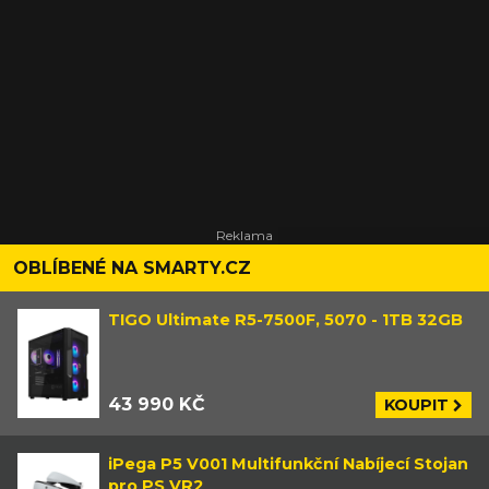
OBLÍBENÉ NA SMARTY.CZ
TIGO Ultimate R5-7500F, 5070 - 1TB 32GB
43 990 KČ
KOUPIT
iPega P5 V001 Multifunkční Nabíjecí Stojan
pro PS VR2