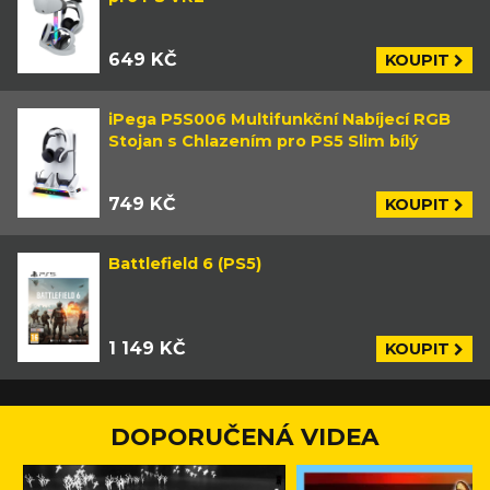
649 KČ
KOUPIT
iPega P5S006 Multifunkční Nabíjecí RGB
Stojan s Chlazením pro PS5 Slim bílý
749 KČ
KOUPIT
Battlefield 6 (PS5)
1 149 KČ
KOUPIT
DOPORUČENÁ VIDEA