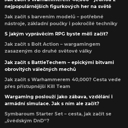
nejpopulárnějších figurkových her na světě
Jak začít s barvením modelů – potřebné
nástroje, základní poučky i pokročilé techniky
S jakým vyprávěcím RPG byste měli začít?
Jak začít s Bolt Action – wargamingem
zasazeným do druhé světové války
Jak začít s BattleTechem – epickými bitvami
obrovitých válečných mechů
Jak začít s Warhammerem 40,000? Cesta vede
přes přístupnější Kill Team
Wargaming poslouží jako zábava, vzdělání i
armádní simulace. Jak s ním ale začít?
Symbaroum Starter Set – cesta, jak začít se
„švédským DnD“?