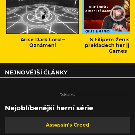
Arise Dark Lord –
S Filipem Ženíšk
Oznámení
překladech her || C
Games
NEJNOVĚJŠÍ ČLÁNKY
Nejoblíbenější herní série
Assassin's Creed