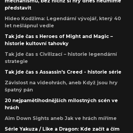
mechanismů, bez nichž si hry dnes neumíme
představit
Hideo Kodžima: Legendární vývojář, který 40
let nešlápnul vedle
Tak jde čas s Heroes of Might and Magic –
historie kultovní tahovky
Tak jde čas s Civilizací – historie legendární
strategie
Tak jde čas s Assassin's Creed - historie série
Závislost na videohrách, aneb Když jsou hry
špatný pán
20 nejpamětihodnějších milostných scén ve
hrách
Aim Down Sights aneb Jak ve hrách míříme
Série Yakuza / Like a Dragon: Kde začít a čím