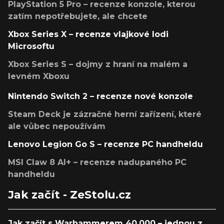
PlayStation 5 Pro – recenze konzole, kterou
zatím nepotřebujete, ale chcete
Xbox Series X – recenze vlajkové lodi
Microsoftu
Xbox Series S – dojmy z hraní na malém a
levném Xboxu
Nintendo Switch 2 – recenze nové konzole
Steam Deck je zázračné herní zařízení, které
ale vůbec nepoužívám
Lenovo Legion Go S – recenze PC handheldu
MSI Claw 8 AI+ – recenze nadupaného PC
handheldu
Jak začít - ZeStolu.cz
Jak začít s Warhammerem 40,000 – jednou z