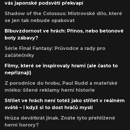
vás japonské podsvětí překvapí
Shadow of the Colossus: Mistrovské dílo, které
se jen tak nebude opakovat
Blbuvzdornost ve hrách: Přínos, nebo betonové
boty zábavy?
Série Final Fantasy: Průvodce a rady pro
začátečníky
Filmy, které se inspirovaly hrami (ale často to
nepřiznají)
Z porodnice do hrobu, Paul Rudd a mateřské
mléko: šílené reklamy herní historie
Střílet ve hrách není totéž jako střílet v reálném
světě – i když si to dost hráčů myslí
Hrůza devětkrát jinak. Znáte tyto přehlížené
herní horory?