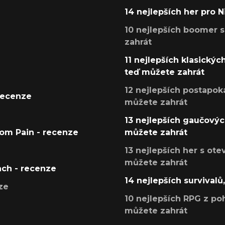
14 nejlepších her pro 
10 nejlepších boomer s
zahrát
11 nejlepších klasickýc
teď můžete zahrát
12 nejlepších postapoka
recenze
můžete zahrát
13 nejlepších gaučových
tom Pain - recenze
můžete zahrát
13 nejlepších her s ot
můžete zahrát
ach - recenze
14 nejlepších survivalů
ze
10 nejlepších RPG z poh
můžete zahrát