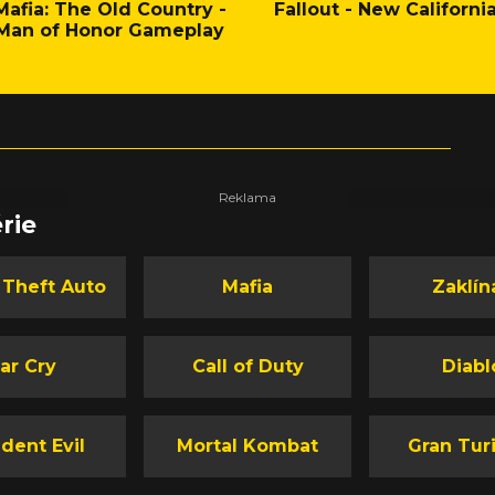
Mafia: The Old Country -
Fallout - New Californi
Man of Honor Gameplay
rie
 Theft Auto
Mafia
Zaklín
ar Cry
Call of Duty
Diabl
dent Evil
Mortal Kombat
Gran Tur