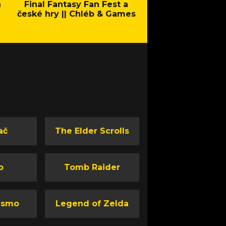
a
Final Fantasy Fan Fest a
Company of Heroes 
české hry || Chléb & Games
Stand - Trail
ač
The Elder Scrolls
o
Tomb Raider
ismo
Legend of Zelda