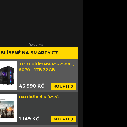
BLÍBENÉ NA SMARTY.CZ
TIGO Ultimate R5-7500F,
5070 - 1TB 32GB
43 990 KČ
KOUPIT
Battlefield 6 (PS5)
1 149 KČ
KOUPIT