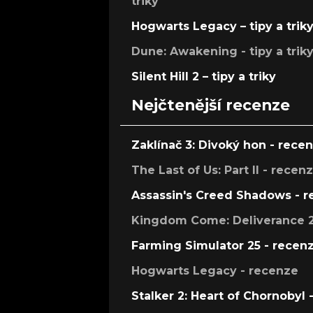
triky
Hogwarts Legacy – tipy a trik
Dune: Awakening - tipy a trik
Silent Hill 2 – tipy a triky
Nejčtenější recenze
Zaklínač 3: Divoký hon - rece
The Last of Us: Part II - recen
Assassin's Creed Shadows - 
Kingdom Come: Deliverance 2
Farming Simulator 25 - recen
Hogwarts Legacy - recenze
Stalker 2: Heart of Chornobyl 