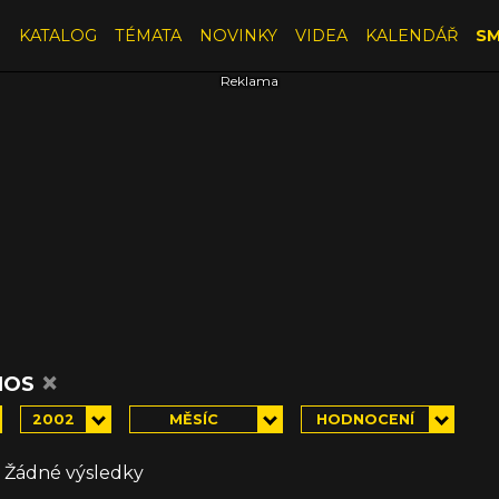
E
KATALOG
TÉMATA
NOVINKY
VIDEA
KALENDÁŘ
SM
×
IOS
2002
MĚSÍC
HODNOCENÍ
Žádné výsledky