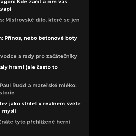
ragon: Kde začít a čím vás
kvapí
: Mistrovské dílo, které se jen
: Přínos, nebo betonové boty
růvodce a rady pro začátečníky
aly hrami (ale často to
 Paul Rudd a mateřské mléko:
storie
též jako střílet v reálném světě
ů myslí
Znáte tyto přehlížené herní