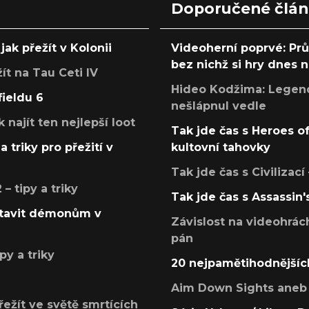
Doporučené člá
jak přežít v Kolonii
Videoherní poprvé: Pr
bez nichž si hry dnes
žít na Tau Ceti IV
Hideo Kodžima: Legendá
fieldu 6
nešlápnul vedle
k najít ten nejlepší loot
Tak jde čas s Heroes o
a triky pro přežití v
kultovní tahovky
Tak jde čas s Civilizací
 tipy a triky
Tak jde čas s Assassin'
postavit démonům v
Závislost na videohrác
pán
py a triky
20 nejpamětihodnějšíc
Aim Down Sights aneb 
přežít ve světě smrtících