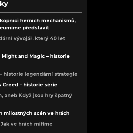
nky
ůkopníci herních mechanismů,
 neumíme představit
rní vývojář, který 40 let
f Might and Magic – historie
 – historie legendární strategie
s Creed - historie série
h, aneb Když jsou hry špatný
h milostných scén ve hrách
Jak ve hrách míříme