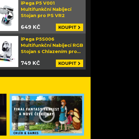
iPega P5 V001
Multifunkční Nabíjecí
Stojan pro PS VR2
649 KČ
KOUPIT
iPega P5S006
Multifunkční Nabíjecí RGB
Stojan s Chlazením pro
PS5 Slim bílý
749 KČ
KOUPIT