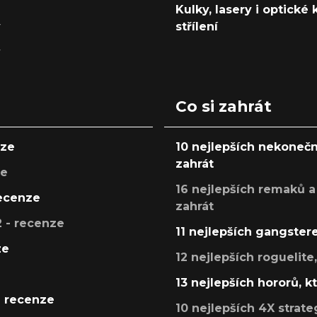
Kulky, lasery i optické
y
střílení
y
Co si zahrát
nze
10 nejlepších nekonečn
zahrát
ze
16 nejlepších remaků a
recenze
zahrát
 - recenze
11 nejlepších gangstere
ze
12 nejlepších roguelite
13 nejlepších hororů, k
- recenze
10 nejlepších 4X strate