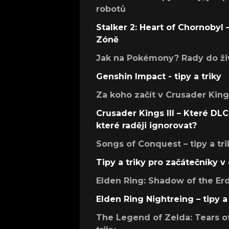
robotů
Stalker 2: Heart of Chornobyl – 
Zóně
Jak na Pokémony? Rady do živ
Genshin Impact - tipy a triky
Za koho začít v Crusader Kings
Crusader Kings III – Které DLC 
které raději ignorovat?
Songs of Conquest – tipy a tri
Tipy a triky pro začátečníky 
Elden Ring: Shadow of the Erdt
Elden Ring Nightreing – tipy a 
The Legend of Zelda: Tears of