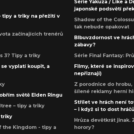
Série Yakuza / Like a D
japonské podsvětí pře
tipy a triky na přežití v
Shadow of the Colossus
tak nebude opakovat
ota začínajících trenérů
Blbuvzdornost ve hrách
zábavy?
 3? Tipy a triky
Série Final Fantasy: P
se vyplatí koupit, a
Filmy, které se inspirov
nepřiznají)
ky
Z porodnice do hrobu,
šílené reklamy herní hi
v obřím světě Elden Ringu
Střílet ve hrách není to
ree – tipy a triky
– i když si to dost hráč
triky
Hrůza devětkrát jinak. 
 the Kingdom - tipy a
horory?