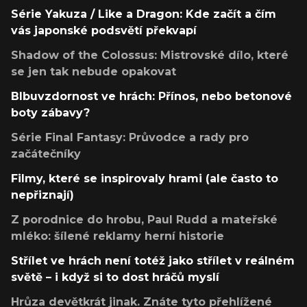
Série Yakuza / Like a Dragon: Kde začít a čím
vás japonské podsvětí překvapí
Shadow of the Colossus: Mistrovské dílo, které
se jen tak nebude opakovat
Blbuvzdornost ve hrách: Přínos, nebo betonové
boty zábavy?
Série Final Fantasy: Průvodce a rady pro
začátečníky
Filmy, které se inspirovaly hrami (ale často to
nepřiznají)
Z porodnice do hrobu, Paul Rudd a mateřské
mléko: šílené reklamy herní historie
Střílet ve hrách není totéž jako střílet v reálném
světě – i když si to dost hráčů myslí
Hrůza devětkrát jinak. Znáte tyto přehlížené