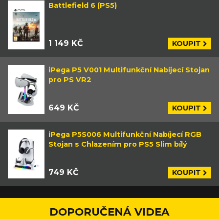
Battlefield 6 (PS5)
1 149 KČ
KOUPIT
iPega P5 V001 Multifunkční Nabíjecí Stojan
pro PS VR2
649 KČ
KOUPIT
iPega P5S006 Multifunkční Nabíjecí RGB
Stojan s Chlazením pro PS5 Slim bílý
749 KČ
KOUPIT
DOPORUČENÁ VIDEA