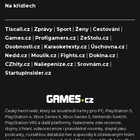
Na křídlech
Tiscali.cz
|
Zprávy
|
Sport
|
Ženy
|
Cestování
|
Games.cz
|
Profigamers.cz
|
ZeStolu.cz
|
Osobnosti.cz
|
Karaoketexty.cz
|
Úschovna.cz
|
Nedd.cz
|
Moulík.cz
|
Fights.cz
|
Dokina.cz
|
CZhity.cz
|
Našepeníze.cz
|
Srovnám.cz
|
StartupInsider.cz
Český herní web, který se soustředí na hry pro PC, PlayStation 5,
PlayStation 4, Xbox Series X, Xbox Series S, Nintendo Switch,
PlayStation VR2 a další platformy. Naleznete zde recenze,
dojmy z hraní, videorecenze i pravidelné novinky, stejně jako
podcasty, rozsáhlou databázi her a speciály k očekávaným hrám