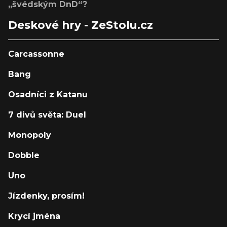
„švédským DnD“?
Deskové hry - ZeStolu.cz
Carcassonne
Bang
Osadníci z Katanu
7 divů světa: Duel
Monopoly
Dobble
Uno
Jízdenky, prosím!
Krycí jména