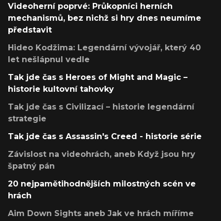
Videoherní poprvé: Průkopníci herních
mechanismů, bez nichž si hry dnes neumíme
představit
Hideo Kodžima: Legendární vývojář, který 40
let nešlápnul vedle
Tak jde čas s Heroes of Might and Magic –
historie kultovní tahovky
Tak jde čas s Civilizací – historie legendární
strategie
Tak jde čas s Assassin's Creed - historie série
Závislost na videohrách, aneb Když jsou hry
špatný pán
20 nejpamětihodnějších milostných scén ve
hrách
Aim Down Sights aneb Jak ve hrách míříme