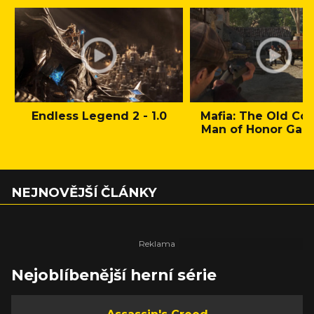
Endless Legend 2 - 1.0
Mafia: The Old Cou
Man of Honor Gam
NEJNOVĚJŠÍ ČLÁNKY
Nejoblíbenější herní série