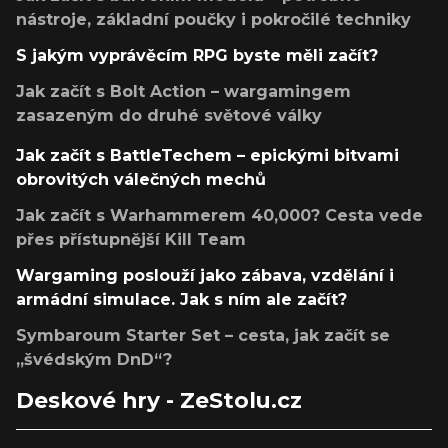
nástroje, základní poučky i pokročilé techniky
S jakým vyprávěcím RPG byste měli začít?
Jak začít s Bolt Action – wargamingem
zasazeným do druhé světové války
Jak začít s BattleTechem – epickými bitvami
obrovitých válečných mechů
Jak začít s Warhammerem 40,000? Cesta vede
přes přístupnější Kill Team
Wargaming poslouží jako zábava, vzdělání i
armádní simulace. Jak s ním ale začít?
Symbaroum Starter Set – cesta, jak začít se
„švédským DnD“?
Deskové hry - ZeStolu.cz