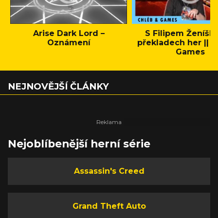
Arise Dark Lord –
S Filipem Ženíšk
Oznámení
překladech her || C
Games
NEJNOVĚJŠÍ ČLÁNKY
Nejoblíbenější herní série
Assassin's Creed
Grand Theft Auto