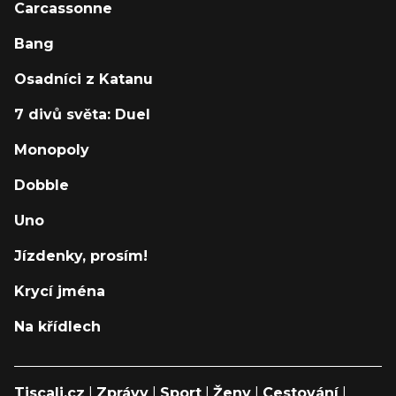
Carcassonne
Bang
Osadníci z Katanu
7 divů světa: Duel
Monopoly
Dobble
Uno
Jízdenky, prosím!
Krycí jména
Na křídlech
Tiscali.cz
|
Zprávy
|
Sport
|
Ženy
|
Cestování
|