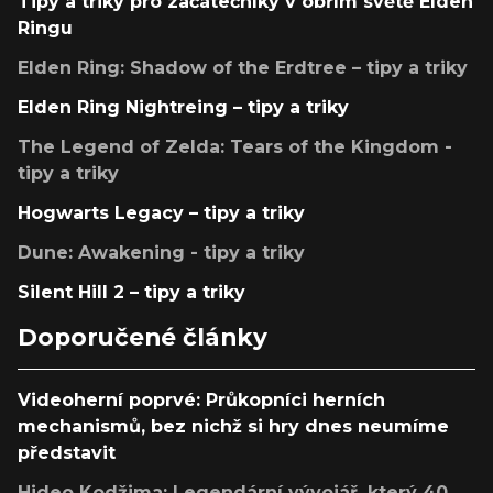
Tipy a triky pro začátečníky v obřím světě Elden
Ringu
Elden Ring: Shadow of the Erdtree – tipy a triky
Elden Ring Nightreing – tipy a triky
The Legend of Zelda: Tears of the Kingdom -
tipy a triky
Hogwarts Legacy – tipy a triky
Dune: Awakening - tipy a triky
Silent Hill 2 – tipy a triky
Doporučené články
Videoherní poprvé: Průkopníci herních
mechanismů, bez nichž si hry dnes neumíme
představit
Hideo Kodžima: Legendární vývojář, který 40