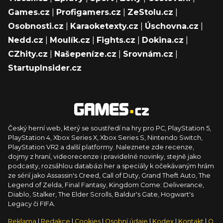
Games.cz
|
Profigamers.cz
|
ZeStolu.cz
|
Osobnosti.cz
|
Karaoketexty.cz
|
Úschovna.cz
|
Nedd.cz
|
Moulík.cz
|
Fights.cz
|
Dokina.cz
|
CZhity.cz
|
Našepeníze.cz
|
Srovnám.cz
|
StartupInsider.cz
Český herní web, který se soustředí na hry pro PC, PlayStation 5,
PlayStation 4, Xbox Series X, Xbox Series S, Nintendo Switch,
PlayStation VR2 a další platformy. Naleznete zde recenze,
dojmy z hraní, videorecenze i pravidelné novinky, stejně jako
podcasty, rozsáhlou databázi her a speciály k očekávaným hrám
ze sérií jako Assassin's Creed, Call of Duty, Grand Theft Auto, The
Legend of Zelda, Final Fantasy, Kingdom Come: Deliverance,
Diablo, Stalker, The Elder Scrolls, Baldur's Gate, Hogwart's
Legacy či FIFA.
Reklama
|
Redakce
|
Cookies
|
Osobní údaje
|
Kodex
|
Kontakt
|
O