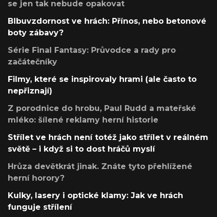
se jen tak nebude opakovat
Blbuvzdornost ve hrách: Přínos, nebo betonové
boty zábavy?
Série Final Fantasy: Průvodce a rady pro
začátečníky
Filmy, které se inspirovaly hrami (ale často to
nepřiznají)
Z porodnice do hrobu, Paul Rudd a mateřské
mléko: šílené reklamy herní historie
Střílet ve hrách není totéž jako střílet v reálném
světě – i když si to dost hráčů myslí
Hrůza devětkrát jinak. Znáte tyto přehlížené
herní horory?
Kulky, lasery i optické klamy: Jak ve hrách
funguje střílení