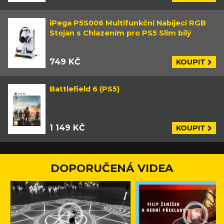
iPega P5S006 Multifunkční Nabíjecí RGB
Stojan s Chlazením pro PS5 Slim bílý
749 KČ
KOUPIT
Battlefield 6 (PS5)
1 149 KČ
KOUPIT
DOPORUČENÁ VIDEA