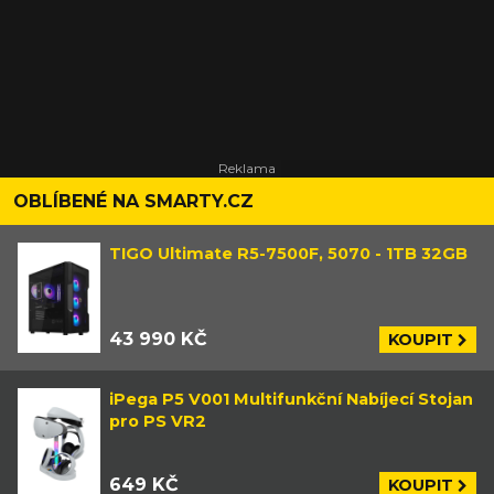
OBLÍBENÉ NA SMARTY.CZ
TIGO Ultimate R5-7500F, 5070 - 1TB 32GB
43 990 KČ
KOUPIT
iPega P5 V001 Multifunkční Nabíjecí Stojan
pro PS VR2
649 KČ
KOUPIT