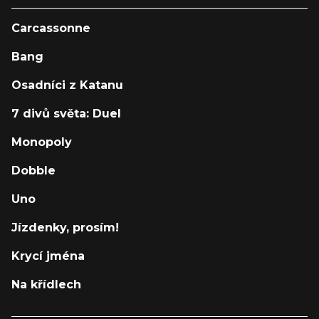
Carcassonne
Bang
Osadníci z Katanu
7 divů světa: Duel
Monopoly
Dobble
Uno
Jízdenky, prosím!
Krycí jména
Na křídlech