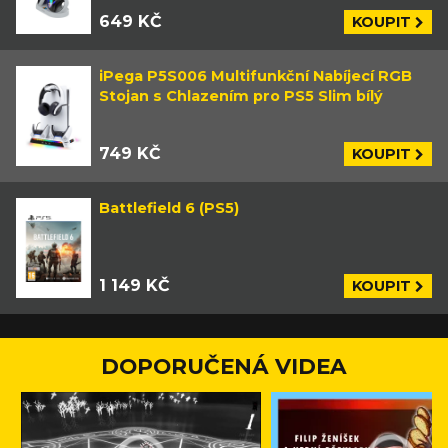
649 KČ
KOUPIT
iPega P5S006 Multifunkční Nabíjecí RGB
Stojan s Chlazením pro PS5 Slim bílý
749 KČ
KOUPIT
Battlefield 6 (PS5)
1 149 KČ
KOUPIT
DOPORUČENÁ VIDEA