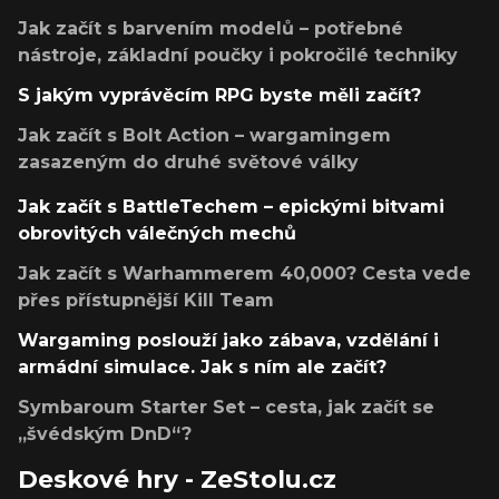
Jak začít s barvením modelů – potřebné
nástroje, základní poučky i pokročilé techniky
S jakým vyprávěcím RPG byste měli začít?
Jak začít s Bolt Action – wargamingem
zasazeným do druhé světové války
Jak začít s BattleTechem – epickými bitvami
obrovitých válečných mechů
Jak začít s Warhammerem 40,000? Cesta vede
přes přístupnější Kill Team
Wargaming poslouží jako zábava, vzdělání i
armádní simulace. Jak s ním ale začít?
Symbaroum Starter Set – cesta, jak začít se
„švédským DnD“?
Deskové hry - ZeStolu.cz