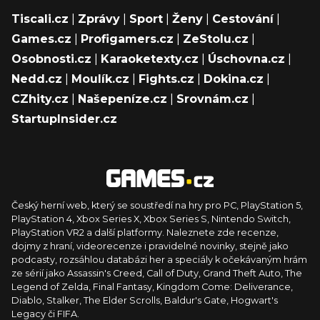
Tiscali.cz
|
Zprávy
|
Sport
|
Ženy
|
Cestování
|
Games.cz
|
Profigamers.cz
|
ZeStolu.cz
|
Osobnosti.cz
|
Karaoketexty.cz
|
Úschovna.cz
|
Nedd.cz
|
Moulík.cz
|
Fights.cz
|
Dokina.cz
|
CZhity.cz
|
Našepeníze.cz
|
Srovnám.cz
|
StartupInsider.cz
Český herní web, který se soustředí na hry pro PC, PlayStation 5,
PlayStation 4, Xbox Series X, Xbox Series S, Nintendo Switch,
PlayStation VR2 a další platformy. Naleznete zde recenze,
dojmy z hraní, videorecenze i pravidelné novinky, stejně jako
podcasty, rozsáhlou databázi her a speciály k očekávaným hrám
ze sérií jako Assassin's Creed, Call of Duty, Grand Theft Auto, The
Legend of Zelda, Final Fantasy, Kingdom Come: Deliverance,
Diablo, Stalker, The Elder Scrolls, Baldur's Gate, Hogwart's
Legacy či FIFA.