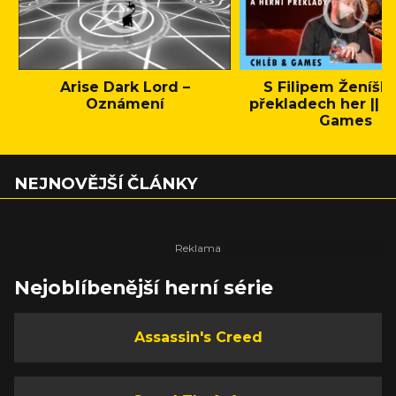
Arise Dark Lord –
S Filipem Ženíšk
Oznámení
překladech her || C
Games
NEJNOVĚJŠÍ ČLÁNKY
Nejoblíbenější herní série
Assassin's Creed