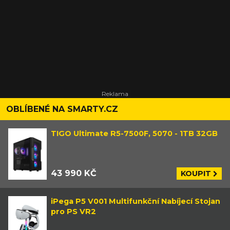
OBLÍBENÉ NA SMARTY.CZ
TIGO Ultimate R5-7500F, 5070 - 1TB 32GB
43 990 KČ
KOUPIT
iPega P5 V001 Multifunkční Nabíjecí Stojan
pro PS VR2