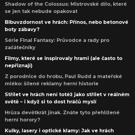
Shadow of the Colossus: Mistrovské dílo, které
se jen tak nebude opakovat
Blbuvzdornost ve hrách: Přínos, nebo betonové
boty zábavy?
Série Final Fantasy: Průvodce a rady pro
začátečníky
Filmy, které se inspirovaly hrami (ale často to
nepřiznají)
Z porodnice do hrobu, Paul Rudd a mateřské
mléko: šílené reklamy herní historie
Střílet ve hrách není totéž jako střílet v reálném
světě – i když si to dost hráčů myslí
Hrůza devětkrát jinak. Znáte tyto přehlížené
herní horory?
Kulky, lasery i optické klamy: Jak ve hrách