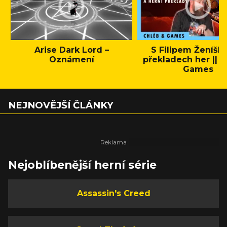
Arise Dark Lord –
S Filipem Ženíšk
Oznámení
překladech her || C
Games
NEJNOVĚJŠÍ ČLÁNKY
Nejoblíbenější herní série
Assassin's Creed