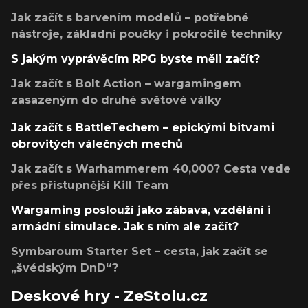
Jak začít s barvením modelů – potřebné
nástroje, základní poučky i pokročilé techniky
S jakým vyprávěcím RPG byste měli začít?
Jak začít s Bolt Action – wargamingem
zasazeným do druhé světové války
Jak začít s BattleTechem – epickými bitvami
obrovitých válečných mechů
Jak začít s Warhammerem 40,000? Cesta vede
přes přístupnější Kill Team
Wargaming poslouží jako zábava, vzdělání i
armádní simulace. Jak s ním ale začít?
Symbaroum Starter Set – cesta, jak začít se
„švédským DnD“?
Deskové hry - ZeStolu.cz