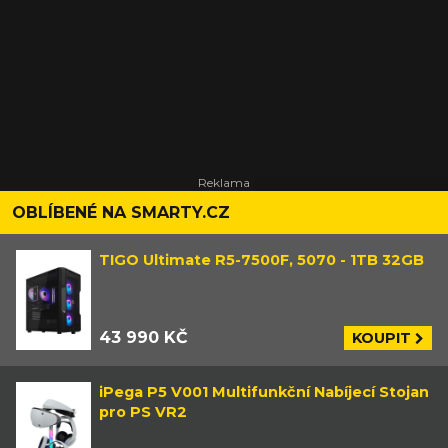
OBLÍBENÉ NA SMARTY.CZ
TIGO Ultimate R5-7500F, 5070 - 1TB 32GB
43 990 KČ
KOUPIT
iPega P5 V001 Multifunkční Nabíjecí Stojan
pro PS VR2