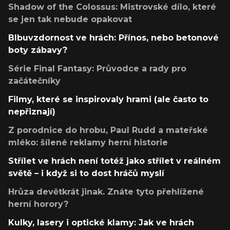
Shadow of the Colossus: Mistrovské dílo, které
se jen tak nebude opakovat
Blbuvzdornost ve hrách: Přínos, nebo betonové
boty zábavy?
Série Final Fantasy: Průvodce a rady pro
začátečníky
Filmy, které se inspirovaly hrami (ale často to
nepřiznají)
Z porodnice do hrobu, Paul Rudd a mateřské
mléko: šílené reklamy herní historie
Střílet ve hrách není totéž jako střílet v reálném
světě – i když si to dost hráčů myslí
Hrůza devětkrát jinak. Znáte tyto přehlížené
herní horory?
Kulky, lasery i optické klamy: Jak ve hrách