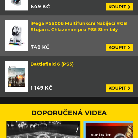
649 KČ
KOUPIT
iPega P5S006 Multifunkční Nabíjecí RGB
Stojan s Chlazením pro PS5 Slim bílý
749 KČ
KOUPIT
Battlefield 6 (PS5)
1 149 KČ
KOUPIT
DOPORUČENÁ VIDEA