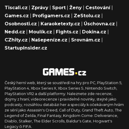
Tiscali.cz
|
Zprávy
|
Sport
|
Ženy
|
Cestování
|
Games.cz
|
Profigamers.cz
|
ZeStolu.cz
|
Osobnosti.cz
|
Karaoketexty.cz
|
Úschovna.cz
|
Nedd.cz
|
Moulík.cz
|
Fights.cz
|
Dokina.cz
|
CZhity.cz
|
Našepeníze.cz
|
Srovnám.cz
|
StartupInsider.cz
Český herní web, který se soustředí na hry pro PC, PlayStation 5,
PlayStation 4, Xbox Series X, Xbox Series S, Nintendo Switch,
PlayStation VR2 a další platformy. Naleznete zde recenze,
dojmy z hraní, videorecenze i pravidelné novinky, stejně jako
podcasty, rozsáhlou databázi her a speciály k očekávaným hrám
ze sérií jako Assassin's Creed, Call of Duty, Grand Theft Auto, The
Legend of Zelda, Final Fantasy, Kingdom Come: Deliverance,
Diablo, Stalker, The Elder Scrolls, Baldur's Gate, Hogwart's
Legacy či FIFA.