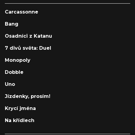
Carcassonne
Bang
Osadníci z Katanu
7 divů světa: Duel
Monopoly
Dobble
Uno
Jízdenky, prosím!
Krycí jména
Na křídlech