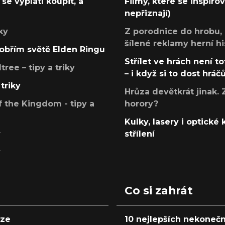
se vyplatí koupit, a
Filmy, které se inspirov
nepřiznají)
ky
Z porodnice do hrobu,
šílené reklamy herní hi
v obřím světě Elden Ringu
Střílet ve hrách není to
ree – tipy a triky
– i když si to dost hráč
triky
Hrůza devětkrát jinak. 
 the Kingdom - tipy a
horory?
Kulky, lasery i optické
y
střílení
y
Co si zahrát
nze
10 nejlepších nekonečn