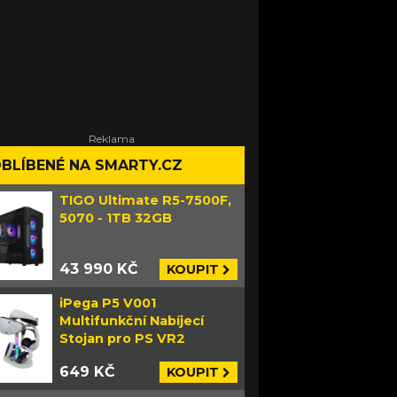
BLÍBENÉ NA SMARTY.CZ
TIGO Ultimate R5-7500F,
5070 - 1TB 32GB
43 990 KČ
KOUPIT
iPega P5 V001
Multifunkční Nabíjecí
Stojan pro PS VR2
649 KČ
KOUPIT