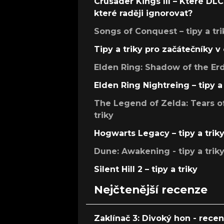
Crusader Kings III – Které DLC 
které raději ignorovat?
Songs of Conquest – tipy a tri
Tipy a triky pro začátečníky 
Elden Ring: Shadow of the Erdt
Elden Ring Nightreing – tipy a 
The Legend of Zelda: Tears of
triky
Hogwarts Legacy – tipy a trik
Dune: Awakening - tipy a trik
Silent Hill 2 – tipy a triky
Nejčtenější recenze
Zaklínač 3: Divoký hon - rece