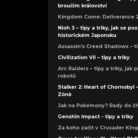
broučím království
Kingdom Come: Deliverance 2 –
Nioh 3 – tipy a triky, jak se 
historickém Japonsku
Assassin's Creed Shadows – ti
Civilization VII – tipy a triky
Arc Raiders – tipy a triky, jak 
robotů
Stalker 2: Heart of Chornobyl – 
Zóně
Jak na Pokémony? Rady do živ
Genshin Impact - tipy a triky
Za koho začít v Crusader Kings