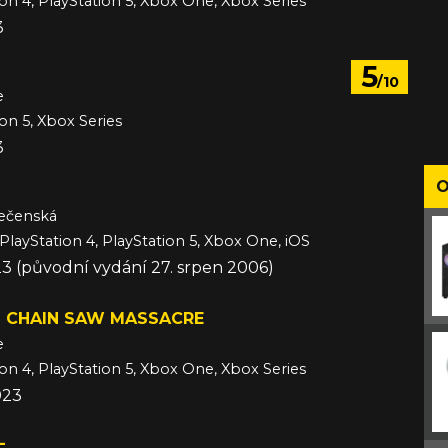
ion 4, PlayStation 5, Xbox One, Xbox Series
3
5
/10
e
ion 5, Xbox Series
3
O
lečenská
 PlayStation 4, PlayStation 5, Xbox One, iOS
023 (původní vydání 27. srpen 2006)
S CHAIN SAW MASSACRE
e
ion 4, PlayStation 5, Xbox One, Xbox Series
023
L