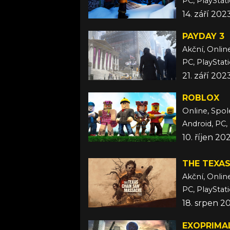
PC, PlayStat
14. září 202
PAYDAY 3
Akční, Onlin
PC, PlayStat
21. září 202
ROBLOX
Online, Spo
Android, PC,
10. říjen 2
THE TEXA
Akční, Onlin
PC, PlayStat
18. srpen 2
EXOPRIMA