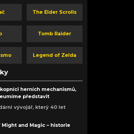
ač
The Elder Scrolls
o
Tomb Raider
ismo
Legend of Zelda
nky
ůkopníci herních mechanismů,
 neumíme představit
rní vývojář, který 40 let
f Might and Magic – historie