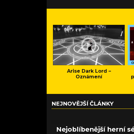
Arise Dark Lord –
Oznámení
p
NEJNOVĚJŠÍ ČLÁNKY
Nejoblíbenější herní sé