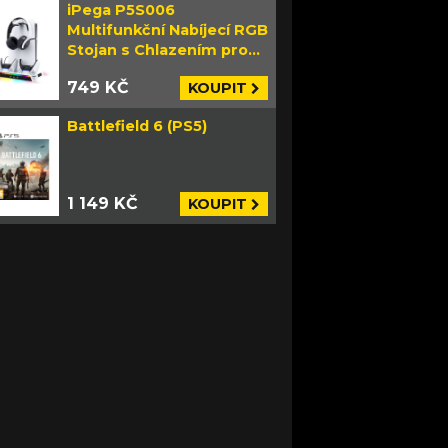
iPega P5S006
Multifunkční Nabíjecí RGB
Stojan s Chlazením pro
PS5 Slim bílý
749 KČ
KOUPIT
Battlefield 6 (PS5)
1 149 KČ
KOUPIT