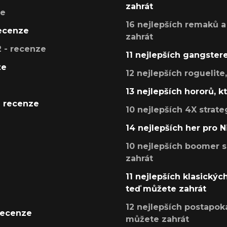
zahrát
ze
16 nejlepších remaků a
recenze
zahrát
 - recenze
11 nejlepších gangstere
ze
12 nejlepších roguelite
13 nejlepších hororů, k
- recenze
10 nejlepších 4X strate
14 nejlepších her pro 
10 nejlepších boomer s
zahrát
11 nejlepších klasickýc
teď můžete zahrát
12 nejlepších postapoka
recenze
můžete zahrát