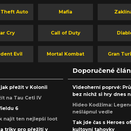
 Theft Auto
Mafia
Zaklín
ar Cry
Call of Duty
Diabl
dent Evil
Mortal Kombat
Gran Tur
Doporučené člá
jak přežít v Kolonii
Videoherní poprvé: Pr
bez nichž si hry dnes
žít na Tau Ceti IV
Hideo Kodžima: Legendá
fieldu 6
nešlápnul vedle
k najít ten nejlepší loot
Tak jde čas s Heroes o
a triky pro přežití v
kultovní tahovky