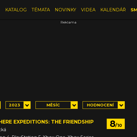
E
KATALOG
TÉMATA
NOVINKY
VIDEA
KALENDÁŘ
SM
2023
MĚSÍC
HODNOCENÍ
8
ERE EXPEDITIONS: THE FRIENDSHIP
/10
cká