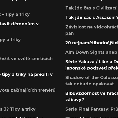
Tak jde čas s Civilizací
 tipy a triky
Tak jde čas s Assassin'
postavit démonům v
Závislost na videohrác
pán
py a triky
20 nejpamětihodnějšíc
Aim Down Sights aneb 
přežít ve světě smrtících
Série Yakuza / Like a D
japonské podsvětí pře
tipy a triky na přežití v
Shadow of the Colossus
tak nebude opakovat
ota začínajících trenérů
Blbuvzdornost ve hrách
zábavy?
 3? Tipy a triky
Série Final Fantasy: P