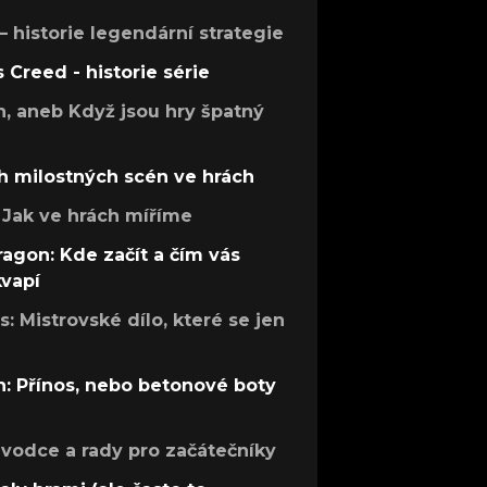
 – historie legendární strategie
s Creed - historie série
h, aneb Když jsou hry špatný
h milostných scén ve hrách
Jak ve hrách míříme
ragon: Kde začít a čím vás
kvapí
: Mistrovské dílo, které se jen
: Přínos, nebo betonové boty
růvodce a rady pro začátečníky