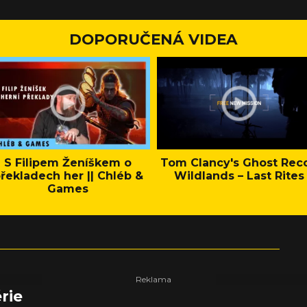
DOPORUČENÁ VIDEA
S Filipem Ženíškem o
Tom Clancy's Ghost Rec
řekladech her || Chléb &
Wildlands – Last Rites
Games
rie