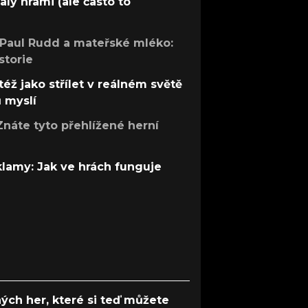
aly hrami (ale často to
 Paul Rudd a mateřské mléko:
storie
též jako střílet v reálném světě
ů myslí
Znáte tyto přehlížené herní
 klamy: Jak ve hrách funguje
ých her, které si teď můžete