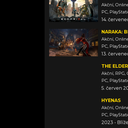
Akční, Onlin
PC, PlayStat
14. červene
NARAKA: 
Akční, Onlin
PC, PlayStat
13. červene
THE ELDER
Akční, RPG, 
PC, PlayStat
5. červen 2
HYENAS
Akční, Onlin
PC, PlayStat
2023 - Blíž