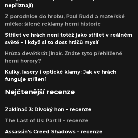
nepřiznají)
Z porodnice do hrobu, Paul Rudd a mateřské
mléko: šílené reklamy herní historie
Střílet ve hrách není totéž jako střílet v reálném
světě – i když si to dost hráčů myslí
Hrůza devětkrát jinak. Znáte tyto přehlížené
herní horory?
Kulky, lasery i optické klamy: Jak ve hrách
funguje střílení
Nejčtenější recenze
Zaklínač 3: Divoký hon - recenze
The Last of Us: Part II - recenze
Assassin's Creed Shadows - recenze