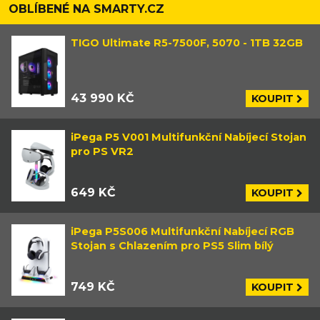
OBLÍBENÉ NA SMARTY.CZ
TIGO Ultimate R5-7500F, 5070 - 1TB 32GB
43 990 KČ
KOUPIT
iPega P5 V001 Multifunkční Nabíjecí Stojan
pro PS VR2
649 KČ
KOUPIT
iPega P5S006 Multifunkční Nabíjecí RGB
Stojan s Chlazením pro PS5 Slim bílý
749 KČ
KOUPIT