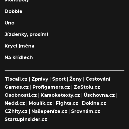
Dobble
Uno
Jízdenky, prosím!
Krycí jména
Na křídlech
Tiscali.cz
|
Zprávy
|
Sport
|
Ženy
|
Cestování
|
Games.cz
|
Profigamers.cz
|
ZeStolu.cz
|
Osobnosti.cz
|
Karaoketexty.cz
|
Úschovna.cz
|
Nedd.cz
|
Moulík.cz
|
Fights.cz
|
Dokina.cz
|
CZhity.cz
|
Našepeníze.cz
|
Srovnám.cz
|
StartupInsider.cz