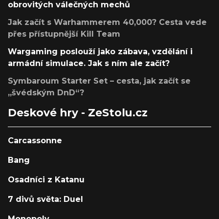
obrovitých válečných mechů
Jak začít s Warhammerem 40,000? Cesta vede
přes přístupnější Kill Team
Wargaming poslouží jako zábava, vzdělání i
armádní simulace. Jak s ním ale začít?
Symbaroum Starter Set – cesta, jak začít se
„švédským DnD“?
Deskové hry - ZeStolu.cz
Carcassonne
Bang
Osadníci z Katanu
7 divů světa: Duel
Monopoly