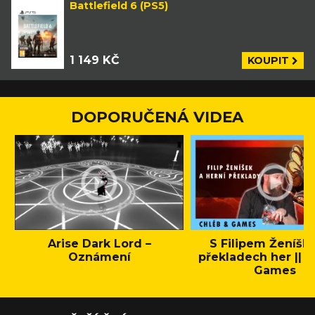
Battlefield 6 (PS5)
1 149 KČ
KOUPIT
DOPORUČENÁ VIDEA
Arise Dark Lord –
S Filipem Ženíšk
Oznámení
překladech her || C
Games