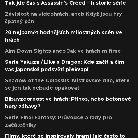
Tak jde čas s Assassin's Creed - historie série
Závislost na videohrách, aneb Když jsou hry
špatný pán
20 nejpamětihodnějších milostných scén ve
hrách
Aim Down Sights aneb Jak ve hrách míříme
Série Yakuza / Like a Dragon: Kde začít a čím
vás japonské podsvětí překvapí
Shadow of the Colossus: Mistrovské dílo, které
se jen tak nebude opakovat
Blbuvzdornost ve hrách: Přínos, nebo betonové
boty zábavy?
Série Final Fantasy: Průvodce a rady pro
začátečníky
Filmy, které se inspirovaly hrami (ale často to