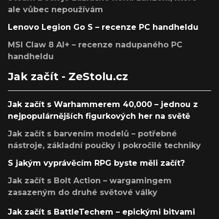
ale vůbec nepoužívám
Lenovo Legion Go S – recenze PC handheldu
MSI Claw 8 AI+ – recenze nadupaného PC
handheldu
Jak začít - ZeStolu.cz
Jak začít s Warhammerem 40,000 – jednou z
nejpopulárnějších figurkových her na světě
Jak začít s barvením modelů – potřebné
nástroje, základní poučky i pokročilé techniky
S jakým vyprávěcím RPG byste měli začít?
Jak začít s Bolt Action – wargamingem
zasazeným do druhé světové války
Jak začít s BattleTechem – epickými bitvami