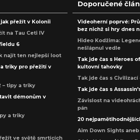
Doporučené člá
jak přežít v Kolonii
Videoherní poprvé: Pr
bez nichž si hry dnes
žít na Tau Ceti IV
Hideo Kodžima: Legendá
fieldu 6
nešlápnul vedle
k najít ten nejlepší loot
Tak jde čas s Heroes o
a triky pro přežití v
kultovní tahovky
Tak jde čas s Civilizací
 tipy a triky
Tak jde čas s Assassin'
postavit démonům v
Závislost na videohrác
pán
py a triky
20 nejpamětihodnějšíc
Aim Down Sights aneb 
přežít ve světě smrtících