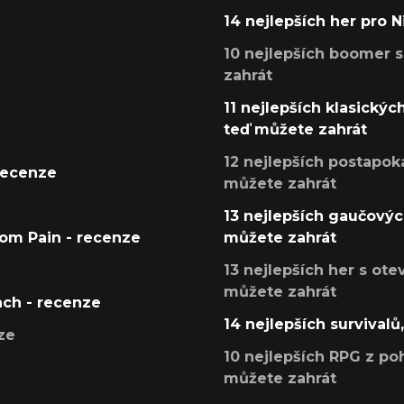
14 nejlepších her pro 
10 nejlepších boomer s
zahrát
11 nejlepších klasickýc
teď můžete zahrát
12 nejlepších postapoka
recenze
můžete zahrát
13 nejlepších gaučových
tom Pain - recenze
můžete zahrát
13 nejlepších her s ot
můžete zahrát
ach - recenze
14 nejlepších survivalů
ze
10 nejlepších RPG z poh
můžete zahrát