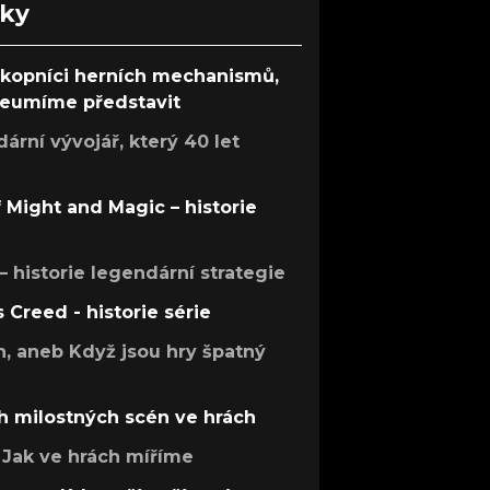
nky
ůkopníci herních mechanismů,
 neumíme představit
rní vývojář, který 40 let
f Might and Magic – historie
 – historie legendární strategie
s Creed - historie série
h, aneb Když jsou hry špatný
h milostných scén ve hrách
Jak ve hrách míříme