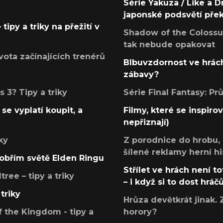
Série Yakuza / Like a D
japonské podsvětí pře
tipy a triky na přežití v
Shadow of the Colossus
tak nebude opakovat
ota začínajících trenérů
Blbuvzdornost ve hrách
zábavy?
 3? Tipy a triky
Série Final Fantasy: P
se vyplatí koupit, a
Filmy, které se inspirov
nepřiznají)
ky
Z porodnice do hrobu,
šílené reklamy herní hi
v obřím světě Elden Ringu
Střílet ve hrách není to
ree – tipy a triky
– i když si to dost hráč
triky
Hrůza devětkrát jinak. 
 the Kingdom - tipy a
horory?