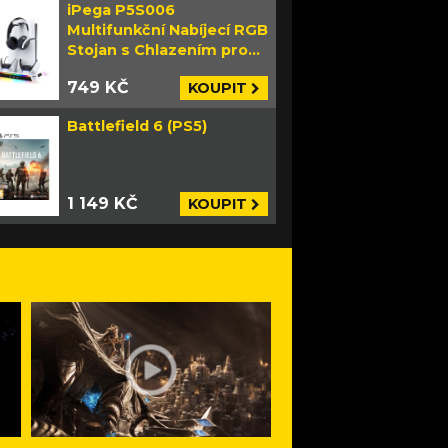
iPega P5S006
Multifunkční Nabíjecí RGB
Stojan s Chlazením pro
PS5 Slim bílý
749 KČ
KOUPIT
Battlefield 6 (PS5)
1 149 KČ
KOUPIT