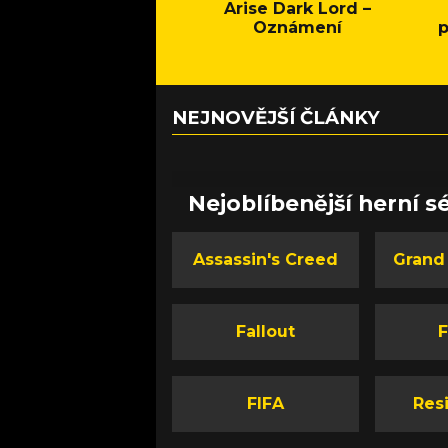
Arise Dark Lord –
Oznámení
p
NEJNOVĚJŠÍ ČLÁNKY
Nejoblíbenější herní sé
Assassin's Creed
Grand
Fallout
F
FIFA
Resi