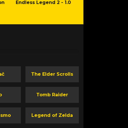
on
Endless Legend 2 - 1.0
Mafia: The Old Co
Man of Honor Ga
ač
The Elder Scrolls
o
Tomb Raider
ismo
Legend of Zelda