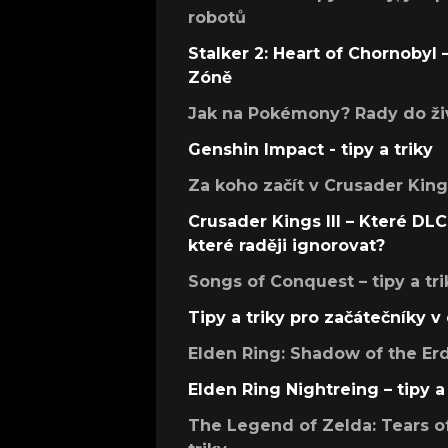
robotů
Stalker 2: Heart of Chornobyl – 
Zóně
Jak na Pokémony? Rady do živ
Genshin Impact - tipy a triky
Za koho začít v Crusader Kings
Crusader Kings III – Které DLC 
které raději ignorovat?
Songs of Conquest – tipy a tri
Tipy a triky pro začátečníky 
Elden Ring: Shadow of the Erdt
Elden Ring Nightreing – tipy a 
The Legend of Zelda: Tears of