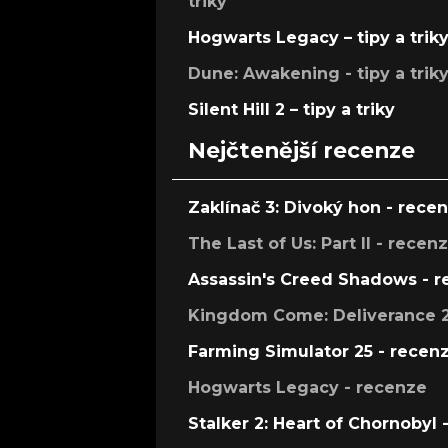
triky
Hogwarts Legacy – tipy a trik
Dune: Awakening - tipy a trik
Silent Hill 2 – tipy a triky
Nejčtenější recenze
Zaklínač 3: Divoký hon - rece
The Last of Us: Part II - recen
Assassin's Creed Shadows - 
Kingdom Come: Deliverance 2
Farming Simulator 25 - recen
Hogwarts Legacy - recenze
Stalker 2: Heart of Chornobyl 