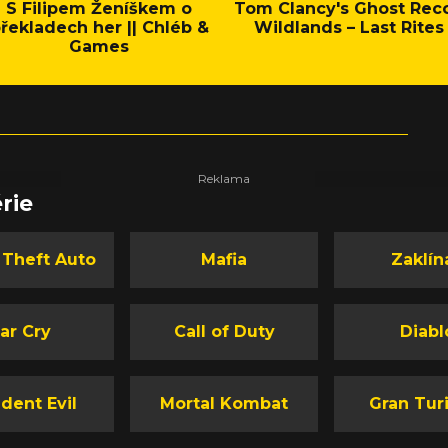
S Filipem Ženíškem o
Tom Clancy's Ghost Rec
řekladech her || Chléb &
Wildlands – Last Rites
Games
rie
 Theft Auto
Mafia
Zaklín
ar Cry
Call of Duty
Diabl
dent Evil
Mortal Kombat
Gran Tur