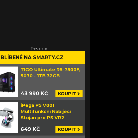
BLÍBENÉ NA SMARTY.CZ
TIGO Ultimate R5-7500F,
5070 - 1TB 32GB
43 990 KČ
KOUPIT
iPega P5 V001
Multifunkční Nabíjecí
Stojan pro PS VR2
649 KČ
KOUPIT