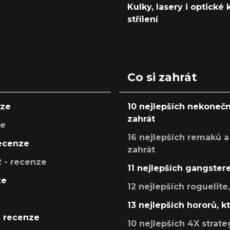
Kulky, lasery i optické
y
střílení
y
Co si zahrát
nze
10 nejlepších nekonečn
zahrát
ze
16 nejlepších remaků a
recenze
zahrát
 - recenze
11 nejlepších gangstere
ze
12 nejlepších roguelite
13 nejlepších hororů, k
- recenze
10 nejlepších 4X strate