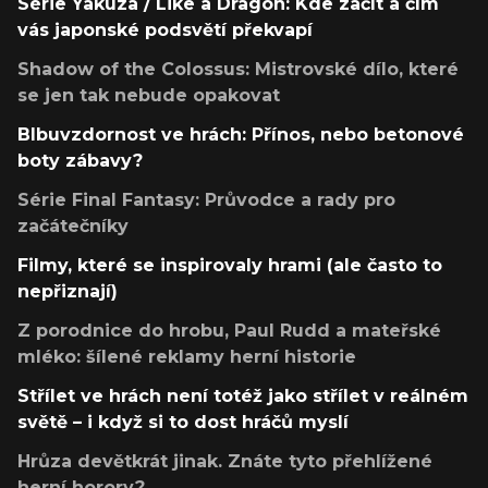
Série Yakuza / Like a Dragon: Kde začít a čím
vás japonské podsvětí překvapí
Shadow of the Colossus: Mistrovské dílo, které
se jen tak nebude opakovat
Blbuvzdornost ve hrách: Přínos, nebo betonové
boty zábavy?
Série Final Fantasy: Průvodce a rady pro
začátečníky
Filmy, které se inspirovaly hrami (ale často to
nepřiznají)
Z porodnice do hrobu, Paul Rudd a mateřské
mléko: šílené reklamy herní historie
Střílet ve hrách není totéž jako střílet v reálném
světě – i když si to dost hráčů myslí
Hrůza devětkrát jinak. Znáte tyto přehlížené
herní horory?