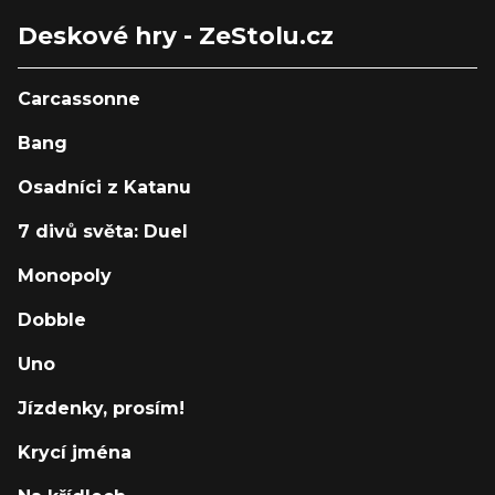
Deskové hry - ZeStolu.cz
Carcassonne
Bang
Osadníci z Katanu
7 divů světa: Duel
Monopoly
Dobble
Uno
Jízdenky, prosím!
Krycí jména