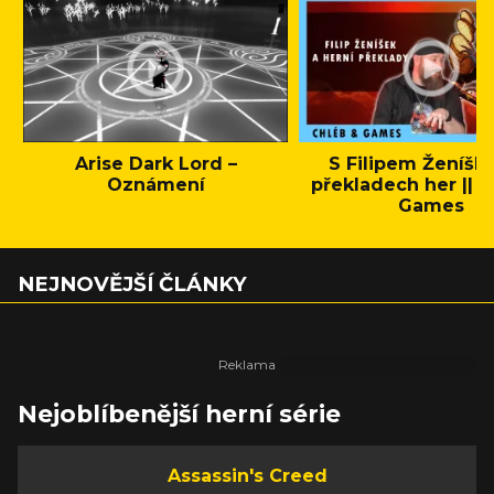
Arise Dark Lord –
S Filipem Ženíšk
Oznámení
překladech her || C
Games
NEJNOVĚJŠÍ ČLÁNKY
Nejoblíbenější herní série
Assassin's Creed