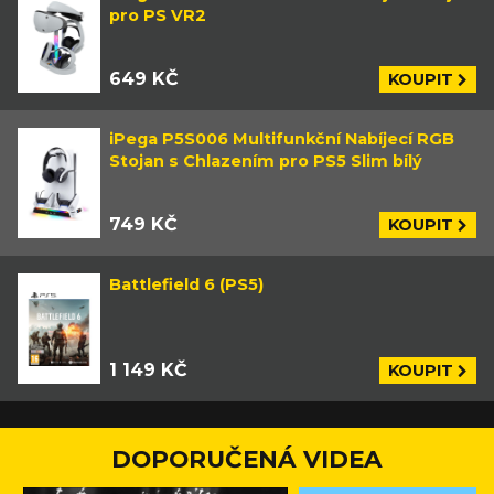
pro PS VR2
649 KČ
KOUPIT
iPega P5S006 Multifunkční Nabíjecí RGB
Stojan s Chlazením pro PS5 Slim bílý
749 KČ
KOUPIT
Battlefield 6 (PS5)
1 149 KČ
KOUPIT
DOPORUČENÁ VIDEA