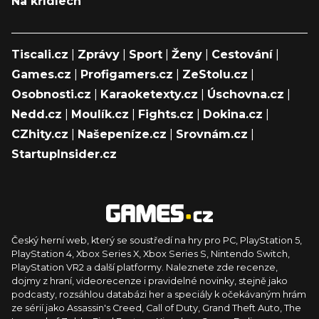
Na křídlech
Tiscali.cz
|
Zprávy
|
Sport
|
Ženy
|
Cestování
|
Games.cz
|
Profigamers.cz
|
ZeStolu.cz
|
Osobnosti.cz
|
Karaoketexty.cz
|
Úschovna.cz
|
Nedd.cz
|
Moulík.cz
|
Fights.cz
|
Dokina.cz
|
CZhity.cz
|
Našepeníze.cz
|
Srovnám.cz
|
StartupInsider.cz
Český herní web, který se soustředí na hry pro PC, PlayStation 5,
PlayStation 4, Xbox Series X, Xbox Series S, Nintendo Switch,
PlayStation VR2 a další platformy. Naleznete zde recenze,
dojmy z hraní, videorecenze i pravidelné novinky, stejně jako
podcasty, rozsáhlou databázi her a speciály k očekávaným hrám
ze sérií jako Assassin's Creed, Call of Duty, Grand Theft Auto, The