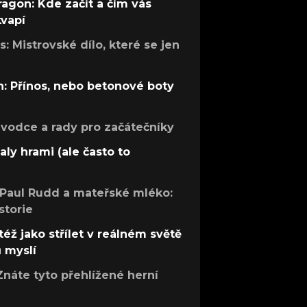
ragon: Kde začít a čím vás
kvapí
: Mistrovské dílo, které se jen
: Přínos, nebo betonové boty
růvodce a rady pro začátečníky
aly hrami (ale často to
 Paul Rudd a mateřské mléko:
storie
též jako střílet v reálném světě
ů myslí
Znáte tyto přehlížené herní