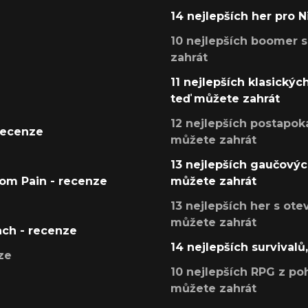
14 nejlepších her pro 
10 nejlepších boomer s
zahrát
11 nejlepších klasickýc
teď můžete zahrát
12 nejlepších postapoka
recenze
můžete zahrát
13 nejlepších gaučových
tom Pain - recenze
můžete zahrát
13 nejlepších her s ot
můžete zahrát
ach - recenze
14 nejlepších survivalů
ze
10 nejlepších RPG z poh
můžete zahrát