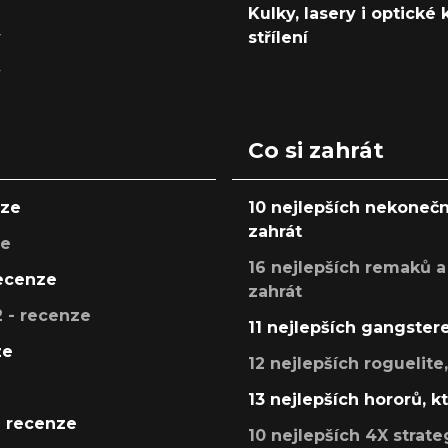
Kulky, lasery i optické
y
střílení
y
Co si zahrát
nze
10 nejlepších nekonečn
zahrát
ze
16 nejlepších remaků a
recenze
zahrát
 - recenze
11 nejlepších gangstere
ze
12 nejlepších roguelite
13 nejlepších hororů, k
- recenze
10 nejlepších 4X strate