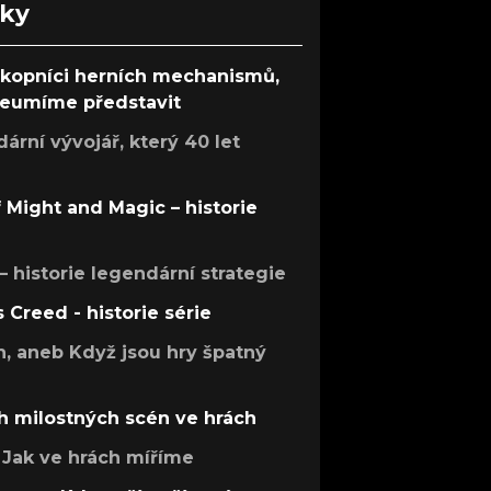
nky
ůkopníci herních mechanismů,
 neumíme představit
rní vývojář, který 40 let
f Might and Magic – historie
 – historie legendární strategie
s Creed - historie série
h, aneb Když jsou hry špatný
h milostných scén ve hrách
Jak ve hrách míříme