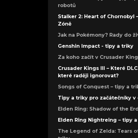
robotů
Stalker 2: Heart of Chornobyl – 
Zóně
Jak na Pokémony? Rady do živ
Genshin Impact - tipy a triky
Za koho začít v Crusader Kings
Crusader Kings III – Které DLC 
které raději ignorovat?
Songs of Conquest – tipy a tri
Tipy a triky pro začátečníky 
Elden Ring: Shadow of the Erdt
Elden Ring Nightreing – tipy a 
The Legend of Zelda: Tears of