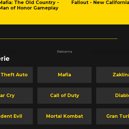
Mafia: The Old Country -
Fallout - New Californi
Man of Honor Gameplay
rie
 Theft Auto
Mafia
Zaklín
ar Cry
Call of Duty
Diabl
dent Evil
Mortal Kombat
Gran Tur