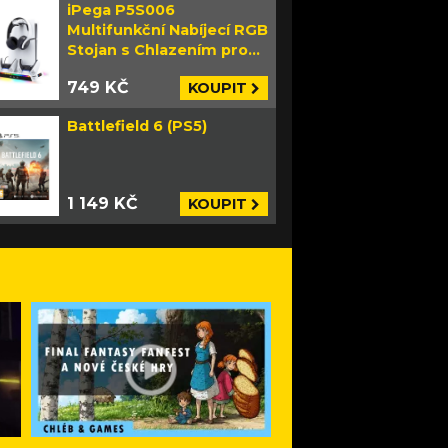
iPega P5S006
Multifunkční Nabíjecí RGB
Stojan s Chlazením pro
PS5 Slim bílý
749 KČ
KOUPIT
Battlefield 6 (PS5)
1 149 KČ
KOUPIT