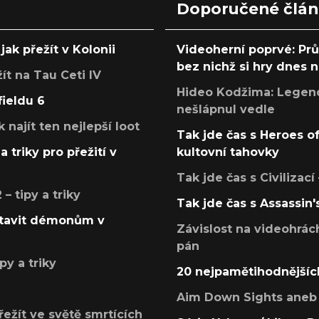
Doporučené člá
jak přežít v Kolonii
Videoherní poprvé: Pr
bez nichž si hry dnes
žít na Tau Ceti IV
Hideo Kodžima: Legendá
fieldu 6
nešlápnul vedle
k najít ten nejlepší loot
Tak jde čas s Heroes o
a triky pro přežití v
kultovní tahovky
Tak jde čas s Civilizací
 tipy a triky
Tak jde čas s Assassin'
postavit démonům v
Závislost na videohrác
pán
py a triky
20 nejpamětihodnějšíc
Aim Down Sights aneb 
přežít ve světě smrtících