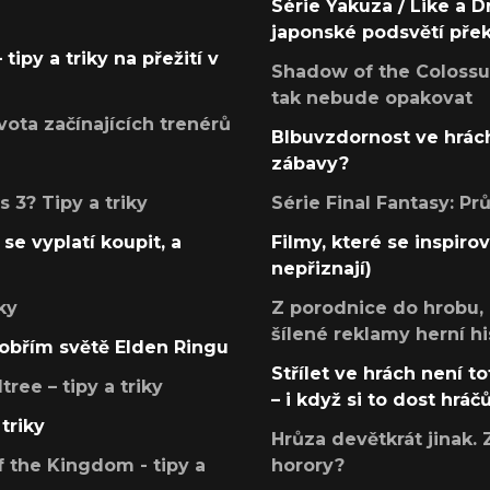
Série Yakuza / Like a D
japonské podsvětí pře
tipy a triky na přežití v
Shadow of the Colossus
tak nebude opakovat
ota začínajících trenérů
Blbuvzdornost ve hrách
zábavy?
 3? Tipy a triky
Série Final Fantasy: P
se vyplatí koupit, a
Filmy, které se inspirov
nepřiznají)
ky
Z porodnice do hrobu,
šílené reklamy herní hi
v obřím světě Elden Ringu
Střílet ve hrách není to
ree – tipy a triky
– i když si to dost hráč
triky
Hrůza devětkrát jinak. 
 the Kingdom - tipy a
horory?