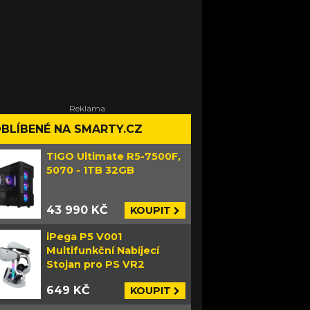
BLÍBENÉ NA SMARTY.CZ
TIGO Ultimate R5-7500F,
5070 - 1TB 32GB
43 990 KČ
KOUPIT
iPega P5 V001
Multifunkční Nabíjecí
Stojan pro PS VR2
649 KČ
KOUPIT