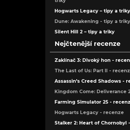
triky
Hogwarts Legacy – tipy a trik
Dune: Awakening - tipy a trik
Silent Hill 2 – tipy a triky
Nejčtenější recenze
Zaklínač 3: Divoký hon - rece
The Last of Us: Part II - recen
Assassin's Creed Shadows - 
Kingdom Come: Deliverance 2
Farming Simulator 25 - recen
Hogwarts Legacy - recenze
Stalker 2: Heart of Chornobyl 