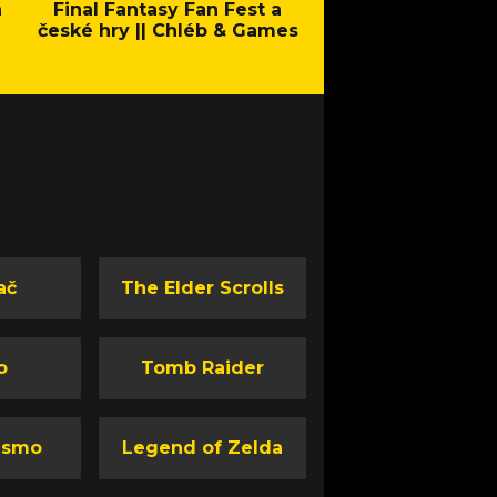
a
Final Fantasy Fan Fest a
Company of Heroes 
české hry || Chléb & Games
Stand - Trail
ač
The Elder Scrolls
o
Tomb Raider
ismo
Legend of Zelda