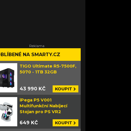
BLÍBENÉ NA SMARTY.CZ
TIGO Ultimate R5-7500F,
5070 - 1TB 32GB
43 990 KČ
KOUPIT
iPega P5 V001
Multifunkční Nabíjecí
Stojan pro PS VR2
649 KČ
KOUPIT