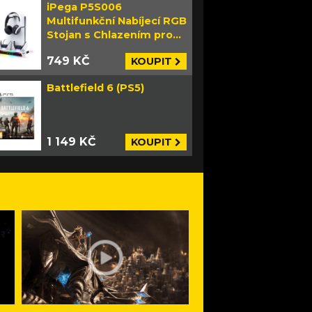
iPega P5S006
Multifunkční Nabíjecí RGB
Stojan s Chlazením pro
PS5 Slim bílý
749 KČ
KOUPIT
Battlefield 6 (PS5)
1 149 KČ
KOUPIT