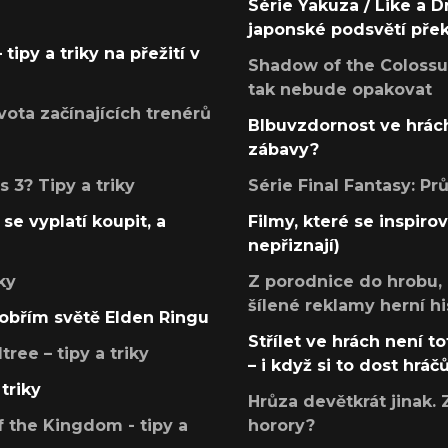
Série Yakuza / Like a D
japonské podsvětí pře
tipy a triky na přežití v
Shadow of the Colossus
tak nebude opakovat
ota začínajících trenérů
Blbuvzdornost ve hrách
zábavy?
 3? Tipy a triky
Série Final Fantasy: P
se vyplatí koupit, a
Filmy, které se inspirov
nepřiznají)
ky
Z porodnice do hrobu,
šílené reklamy herní hi
v obřím světě Elden Ringu
Střílet ve hrách není to
ree – tipy a triky
– i když si to dost hráč
triky
Hrůza devětkrát jinak. 
 the Kingdom - tipy a
horory?