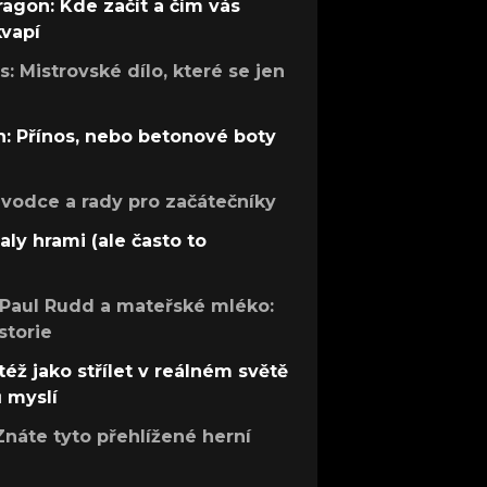
ragon: Kde začít a čím vás
kvapí
: Mistrovské dílo, které se jen
: Přínos, nebo betonové boty
růvodce a rady pro začátečníky
aly hrami (ale často to
 Paul Rudd a mateřské mléko:
storie
též jako střílet v reálném světě
ů myslí
Znáte tyto přehlížené herní