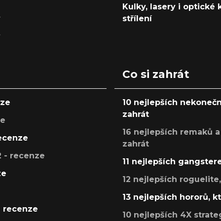
Kulky, lasery i optické
y
střílení
y
Co si zahrát
nze
10 nejlepších nekonečn
zahrát
ze
16 nejlepších remaků a
recenze
zahrát
 - recenze
11 nejlepších gangstere
ze
12 nejlepších roguelite
13 nejlepších hororů, k
- recenze
10 nejlepších 4X strate