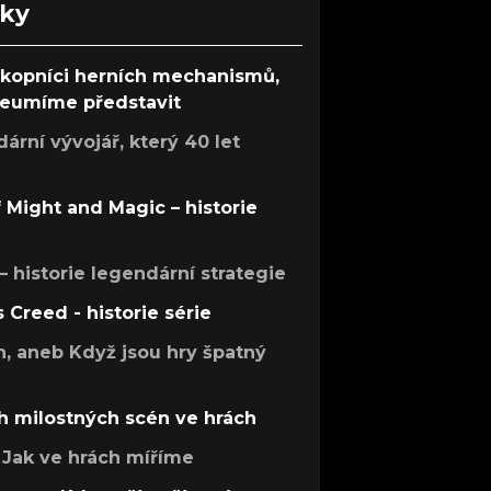
nky
ůkopníci herních mechanismů,
 neumíme představit
rní vývojář, který 40 let
f Might and Magic – historie
 – historie legendární strategie
s Creed - historie série
h, aneb Když jsou hry špatný
h milostných scén ve hrách
Jak ve hrách míříme