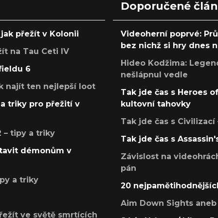
Doporučené člá
jak přežít v Kolonii
Videoherní poprvé: Pr
bez nichž si hry dnes
žít na Tau Ceti IV
Hideo Kodžima: Legendá
fieldu 6
nešlápnul vedle
k najít ten nejlepší loot
Tak jde čas s Heroes o
a triky pro přežití v
kultovní tahovky
Tak jde čas s Civilizací
 tipy a triky
Tak jde čas s Assassin'
postavit démonům v
Závislost na videohrác
pán
py a triky
20 nejpamětihodnějšíc
Aim Down Sights aneb 
přežít ve světě smrtících