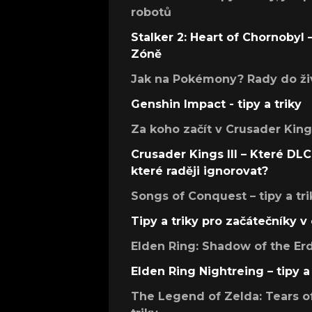
robotů
Stalker 2: Heart of Chornobyl – 
Zóně
Jak na Pokémony? Rady do živ
Genshin Impact - tipy a triky
Za koho začít v Crusader Kings
Crusader Kings III – Které DLC 
které raději ignorovat?
Songs of Conquest – tipy a tri
Tipy a triky pro začátečníky 
Elden Ring: Shadow of the Erdt
Elden Ring Nightreing – tipy a 
The Legend of Zelda: Tears of