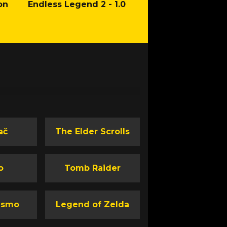
on
Endless Legend 2 - 1.0
Mafia: The Old Co
Man of Honor Ga
ač
The Elder Scrolls
o
Tomb Raider
ismo
Legend of Zelda