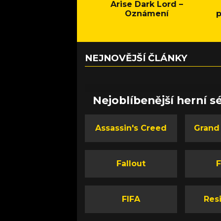
Arise Dark Lord –
Oznámení
p
NEJNOVĚJŠÍ ČLÁNKY
Nejoblíbenější herní sé
Assassin's Creed
Grand
Fallout
F
FIFA
Resi