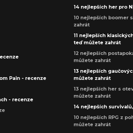
14 nejlepších her pro 
10 nejlepších boomer s
zahrát
11 nejlepších klasickýc
teď můžete zahrát
12 nejlepších postapoka
recenze
můžete zahrát
13 nejlepších gaučových
tom Pain - recenze
můžete zahrát
13 nejlepších her s ot
můžete zahrát
ach - recenze
14 nejlepších survivalů
ze
10 nejlepších RPG z poh
můžete zahrát