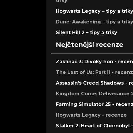
triky
Hogwarts Legacy – tipy a trik
Dune: Awakening - tipy a trik
Silent Hill 2 – tipy a triky
Nejčtenější recenze
Zaklínač 3: Divoký hon - rece
The Last of Us: Part II - recen
Assassin's Creed Shadows - 
Kingdom Come: Deliverance 2
Farming Simulator 25 - recen
Hogwarts Legacy - recenze
Stalker 2: Heart of Chornobyl 