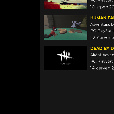
PC, PlayStat
10. srpen 2
HUMAN FA
Adventura, L
22. červene
DEAD BY 
Akční, Adven
PC, PlayStat
14. červen 