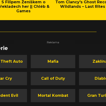
S Filipem Ženíškem o
Tom Clancy's Ghost Rec
řekladech her || Chléb &
Wildlands – Last Rites
Games
rie
 Theft Auto
Mafia
Zaklín
ar Cry
Call of Duty
Diabl
dent Evil
Mortal Kombat
Gran Tur