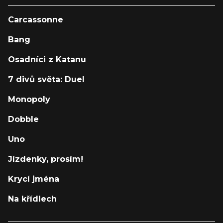
Carcassonne
Bang
Osadníci z Katanu
7 divů světa: Duel
Monopoly
Dobble
Uno
Jízdenky, prosím!
Krycí jména
Na křídlech