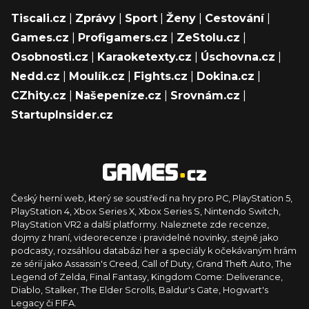
Tiscali.cz
|
Zprávy
|
Sport
|
Ženy
|
Cestování
|
Games.cz
|
Profigamers.cz
|
ZeStolu.cz
|
Osobnosti.cz
|
Karaoketexty.cz
|
Úschovna.cz
|
Nedd.cz
|
Moulík.cz
|
Fights.cz
|
Dokina.cz
|
CZhity.cz
|
Našepeníze.cz
|
Srovnám.cz
|
StartupInsider.cz
Český herní web, který se soustředí na hry pro PC, PlayStation 5,
PlayStation 4, Xbox Series X, Xbox Series S, Nintendo Switch,
PlayStation VR2 a další platformy. Naleznete zde recenze,
dojmy z hraní, videorecenze i pravidelné novinky, stejně jako
podcasty, rozsáhlou databázi her a speciály k očekávaným hrám
ze sérií jako Assassin's Creed, Call of Duty, Grand Theft Auto, The
Legend of Zelda, Final Fantasy, Kingdom Come: Deliverance,
Diablo, Stalker, The Elder Scrolls, Baldur's Gate, Hogwart's
Legacy či FIFA.