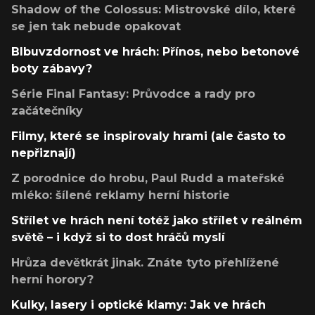
Shadow of the Colossus: Mistrovské dílo, které
se jen tak nebude opakovat
Blbuvzdornost ve hrách: Přínos, nebo betonové
boty zábavy?
Série Final Fantasy: Průvodce a rady pro
začátečníky
Filmy, které se inspirovaly hrami (ale často to
nepřiznají)
Z porodnice do hrobu, Paul Rudd a mateřské
mléko: šílené reklamy herní historie
Střílet ve hrách není totéž jako střílet v reálném
světě – i když si to dost hráčů myslí
Hrůza devětkrát jinak. Znáte tyto přehlížené
herní horory?
Kulky, lasery i optické klamy: Jak ve hrách