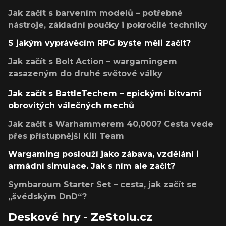
Jak začít s barvením modelů – potřebné
nástroje, základní poučky i pokročilé techniky
S jakým vyprávěcím RPG byste měli začít?
Jak začít s Bolt Action – wargamingem
zasazeným do druhé světové války
Jak začít s BattleTechem – epickými bitvami
obrovitých válečných mechů
Jak začít s Warhammerem 40,000? Cesta vede
přes přístupnější Kill Team
Wargaming poslouží jako zábava, vzdělání i
armádní simulace. Jak s ním ale začít?
Symbaroum Starter Set – cesta, jak začít se
„švédským DnD“?
Deskové hry - ZeStolu.cz