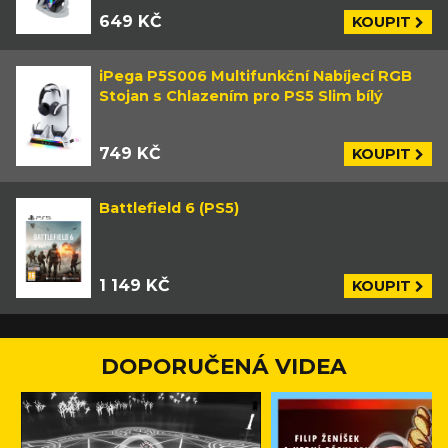
649 KČ
KOUPIT
iPega P5S006 Multifunkční Nabíjecí RGB
Stojan s Chlazením pro PS5 Slim bílý
749 KČ
KOUPIT
Battlefield 6 (PS5)
1 149 KČ
KOUPIT
DOPORUČENÁ VIDEA