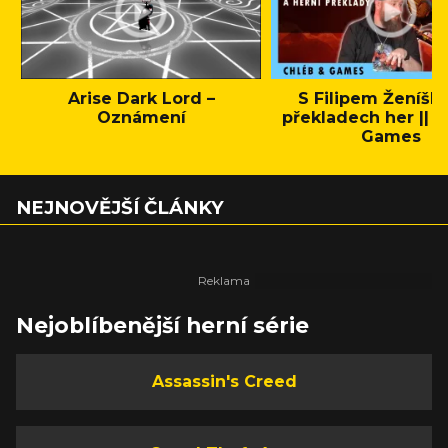
Arise Dark Lord –
S Filipem Ženíšk
Oznámení
překladech her || C
Games
NEJNOVĚJŠÍ ČLÁNKY
Nejoblíbenější herní série
Assassin's Creed