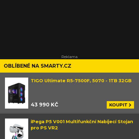
OBLÍBENÉ NA SMARTY.CZ
TIGO Ultimate R5-7500F, 5070 - 1TB 32GB
43 990 KČ
KOUPIT
iPega P5 V001 Multifunkční Nabíjecí Stojan
pro PS VR2