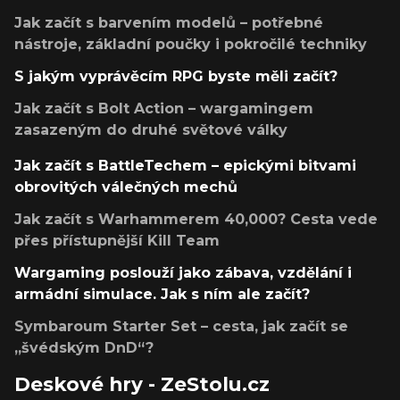
Jak začít s barvením modelů – potřebné
nástroje, základní poučky i pokročilé techniky
S jakým vyprávěcím RPG byste měli začít?
Jak začít s Bolt Action – wargamingem
zasazeným do druhé světové války
Jak začít s BattleTechem – epickými bitvami
obrovitých válečných mechů
Jak začít s Warhammerem 40,000? Cesta vede
přes přístupnější Kill Team
Wargaming poslouží jako zábava, vzdělání i
armádní simulace. Jak s ním ale začít?
Symbaroum Starter Set – cesta, jak začít se
„švédským DnD“?
Deskové hry - ZeStolu.cz