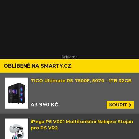
OBLÍBENÉ NA SMARTY.CZ
TIGO Ultimate R5-7500F, 5070 - 1TB 32GB
43 990 KČ
KOUPIT
iPega P5 V001 Multifunkční Nabíjecí Stojan
pro PS VR2