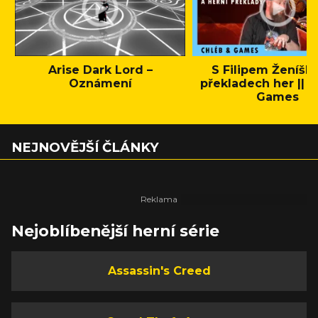
Arise Dark Lord –
S Filipem Ženíšk
Oznámení
překladech her || C
Games
NEJNOVĚJŠÍ ČLÁNKY
Nejoblíbenější herní série
Assassin's Creed