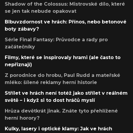
Shadow of the Colossus: Mistrovské dílo, které
se jen tak nebude opakovat
Blbuvzdornost ve hrách: Přínos, nebo betonové
boty zábavy?
Série Final Fantasy: Průvodce a rady pro
začátečníky
Filmy, které se inspirovaly hrami (ale často to
nepřiznají)
Z porodnice do hrobu, Paul Rudd a mateřské
mléko: šílené reklamy herní historie
Střílet ve hrách není totéž jako střílet v reálném
světě – i když si to dost hráčů myslí
Hrůza devětkrát jinak. Znáte tyto přehlížené
herní horory?
Kulky, lasery i optické klamy: Jak ve hrách