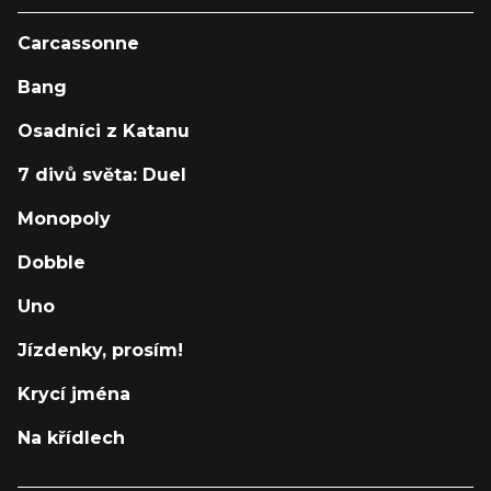
Carcassonne
Bang
Osadníci z Katanu
7 divů světa: Duel
Monopoly
Dobble
Uno
Jízdenky, prosím!
Krycí jména
Na křídlech