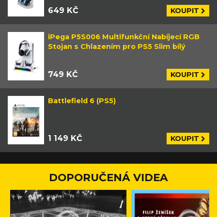
649 KČ
KOUPIT
iPega P5S006 Multifunkční Nabíjecí RGB
Stojan s Chlazením pro PS5 Slim bílý
749 KČ
KOUPIT
Battlefield 6 (PS5)
1 149 KČ
KOUPIT
DOPORUČENÁ VIDEA