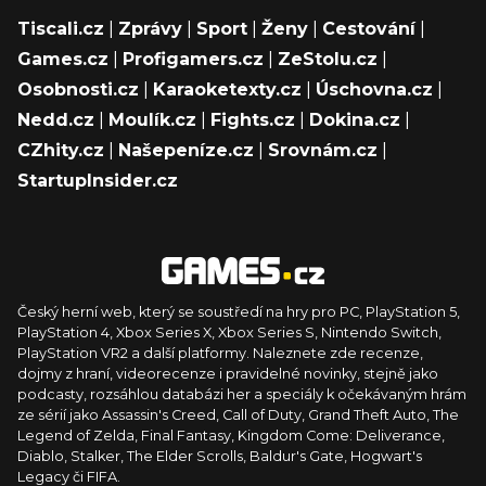
Tiscali.cz
|
Zprávy
|
Sport
|
Ženy
|
Cestování
|
Games.cz
|
Profigamers.cz
|
ZeStolu.cz
|
Osobnosti.cz
|
Karaoketexty.cz
|
Úschovna.cz
|
Nedd.cz
|
Moulík.cz
|
Fights.cz
|
Dokina.cz
|
CZhity.cz
|
Našepeníze.cz
|
Srovnám.cz
|
StartupInsider.cz
Český herní web, který se soustředí na hry pro PC, PlayStation 5,
PlayStation 4, Xbox Series X, Xbox Series S, Nintendo Switch,
PlayStation VR2 a další platformy. Naleznete zde recenze,
dojmy z hraní, videorecenze i pravidelné novinky, stejně jako
podcasty, rozsáhlou databázi her a speciály k očekávaným hrám
ze sérií jako Assassin's Creed, Call of Duty, Grand Theft Auto, The
Legend of Zelda, Final Fantasy, Kingdom Come: Deliverance,
Diablo, Stalker, The Elder Scrolls, Baldur's Gate, Hogwart's
Legacy či FIFA.