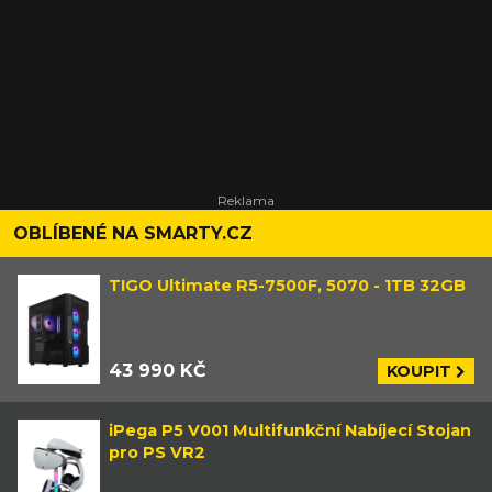
OBLÍBENÉ NA SMARTY.CZ
TIGO Ultimate R5-7500F, 5070 - 1TB 32GB
43 990 KČ
KOUPIT
iPega P5 V001 Multifunkční Nabíjecí Stojan
pro PS VR2