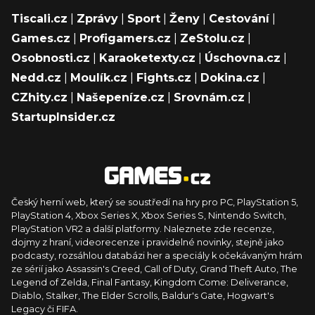
Tiscali.cz
|
Zprávy
|
Sport
|
Ženy
|
Cestování
|
Games.cz
|
Profigamers.cz
|
ZeStolu.cz
|
Osobnosti.cz
|
Karaoketexty.cz
|
Úschovna.cz
|
Nedd.cz
|
Moulík.cz
|
Fights.cz
|
Dokina.cz
|
CZhity.cz
|
Našepeníze.cz
|
Srovnám.cz
|
StartupInsider.cz
Český herní web, který se soustředí na hry pro PC, PlayStation 5,
PlayStation 4, Xbox Series X, Xbox Series S, Nintendo Switch,
PlayStation VR2 a další platformy. Naleznete zde recenze,
dojmy z hraní, videorecenze i pravidelné novinky, stejně jako
podcasty, rozsáhlou databázi her a speciály k očekávaným hrám
ze sérií jako Assassin's Creed, Call of Duty, Grand Theft Auto, The
Legend of Zelda, Final Fantasy, Kingdom Come: Deliverance,
Diablo, Stalker, The Elder Scrolls, Baldur's Gate, Hogwart's
Legacy či FIFA.