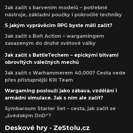
Jak začít s barvením modelů – potřebné
nástroje, základní poučky i pokročilé techniky
S jakým vyprávěcím RPG byste měli začít?
Jak začít s Bolt Action – wargamingem
zasazeným do druhé světové války
Jak začít s BattleTechem – epickými bitvami
obrovitých válečných mechů
Jak začít s Warhammerem 40,000? Cesta vede
přes přístupnější Kill Team
Wargaming poslouží jako zábava, vzdělání i
armádní simulace. Jak s ním ale začít?
Symbaroum Starter Set – cesta, jak začít se
„švédským DnD“?
Deskové hry - ZeStolu.cz