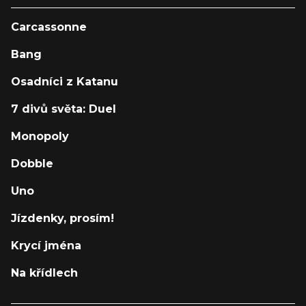
Carcassonne
Bang
Osadníci z Katanu
7 divů světa: Duel
Monopoly
Dobble
Uno
Jízdenky, prosím!
Krycí jména
Na křídlech