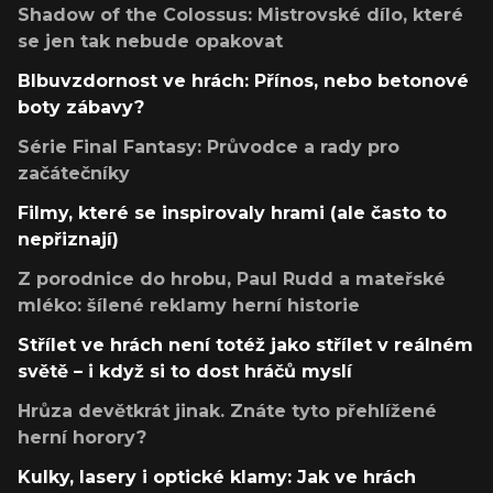
Shadow of the Colossus: Mistrovské dílo, které
se jen tak nebude opakovat
Blbuvzdornost ve hrách: Přínos, nebo betonové
boty zábavy?
Série Final Fantasy: Průvodce a rady pro
začátečníky
Filmy, které se inspirovaly hrami (ale často to
nepřiznají)
Z porodnice do hrobu, Paul Rudd a mateřské
mléko: šílené reklamy herní historie
Střílet ve hrách není totéž jako střílet v reálném
světě – i když si to dost hráčů myslí
Hrůza devětkrát jinak. Znáte tyto přehlížené
herní horory?
Kulky, lasery i optické klamy: Jak ve hrách