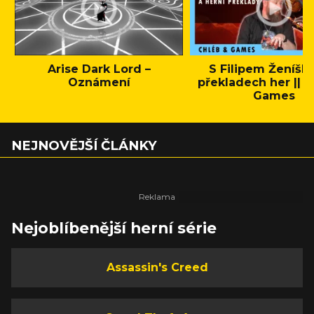
Arise Dark Lord –
S Filipem Ženíšk
Oznámení
překladech her || C
Games
NEJNOVĚJŠÍ ČLÁNKY
Nejoblíbenější herní série
Assassin's Creed