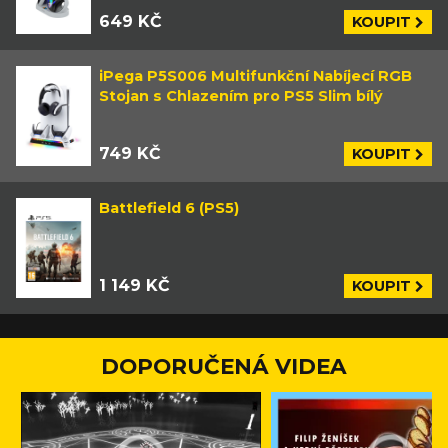
649 KČ
KOUPIT
iPega P5S006 Multifunkční Nabíjecí RGB
Stojan s Chlazením pro PS5 Slim bílý
749 KČ
KOUPIT
Battlefield 6 (PS5)
1 149 KČ
KOUPIT
DOPORUČENÁ VIDEA