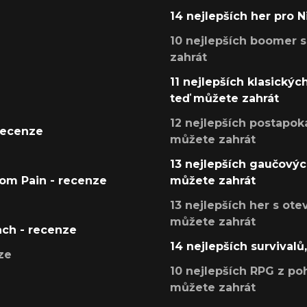
14 nejlepších her pro 
10 nejlepších boomer s
zahrát
11 nejlepších klasickýc
teď můžete zahrát
12 nejlepších postapoka
recenze
můžete zahrát
13 nejlepších gaučových
tom Pain - recenze
můžete zahrát
13 nejlepších her s ot
můžete zahrát
ach - recenze
14 nejlepších survivalů
ze
10 nejlepších RPG z poh
můžete zahrát