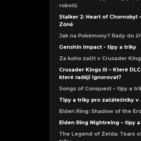
robotů
Stalker 2: Heart of Chornobyl – 
Zóně
Jak na Pokémony? Rady do živ
Genshin Impact - tipy a triky
Za koho začít v Crusader Kings
Crusader Kings III – Které DLC 
které raději ignorovat?
Songs of Conquest – tipy a tri
Tipy a triky pro začátečníky 
Elden Ring: Shadow of the Erdt
Elden Ring Nightreing – tipy a 
The Legend of Zelda: Tears of