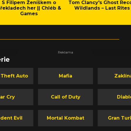
S Filipem Ženíškem o
Tom Clancy's Ghost Rec
řekladech her || Chléb &
Wildlands – Last Rites
Games
rie
 Theft Auto
Mafia
Zaklín
ar Cry
Call of Duty
Diabl
dent Evil
Mortal Kombat
Gran Tur