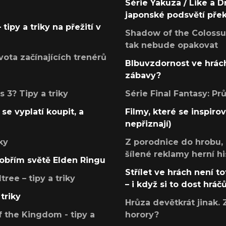
Série Yakuza / Like a D
japonské podsvětí pře
tipy a triky na přežití v
Shadow of the Colossus
tak nebude opakovat
ota začínajících trenérů
Blbuvzdornost ve hrách
zábavy?
 3? Tipy a triky
Série Final Fantasy: P
se vyplatí koupit, a
Filmy, které se inspirov
nepřiznají)
ky
Z porodnice do hrobu,
šílené reklamy herní hi
v obřím světě Elden Ringu
Střílet ve hrách není to
ree – tipy a triky
– i když si to dost hráč
triky
Hrůza devětkrát jinak. 
 the Kingdom - tipy a
horory?