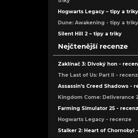
triky
Hogwarts Legacy – tipy a trik
Dune: Awakening - tipy a trik
Silent Hill 2 – tipy a triky
Nejčtenější recenze
Zaklínač 3: Divoký hon - rece
The Last of Us: Part II - recen
Assassin's Creed Shadows - 
Kingdom Come: Deliverance 2
Farming Simulator 25 - recen
Hogwarts Legacy - recenze
Stalker 2: Heart of Chornobyl 