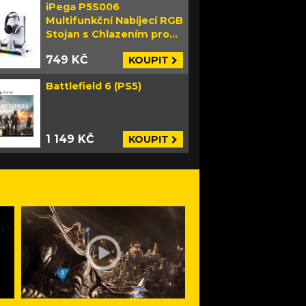
iPega P5S006
Multifunkční Nabíjecí RGB
Stojan s Chlazením pro
PS5 Slim bílý
749 KČ
KOUPIT
Battlefield 6 (PS5)
1 149 KČ
KOUPIT