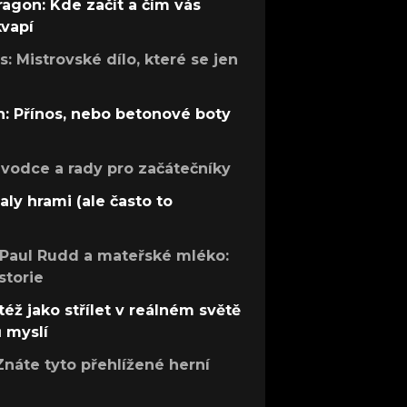
ragon: Kde začít a čím vás
kvapí
: Mistrovské dílo, které se jen
: Přínos, nebo betonové boty
růvodce a rady pro začátečníky
aly hrami (ale často to
 Paul Rudd a mateřské mléko:
storie
též jako střílet v reálném světě
ů myslí
Znáte tyto přehlížené herní