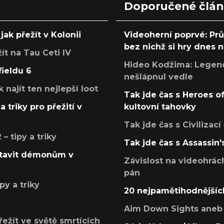
Doporučené člá
jak přežít v Kolonii
Videoherní poprvé: Pr
bez nichž si hry dnes
žít na Tau Ceti IV
Hideo Kodžima: Legendá
fieldu 6
nešlápnul vedle
k najít ten nejlepší loot
Tak jde čas s Heroes o
a triky pro přežití v
kultovní tahovky
Tak jde čas s Civilizací
 tipy a triky
Tak jde čas s Assassin'
postavit démonům v
Závislost na videohrác
pán
py a triky
20 nejpamětihodnějšíc
Aim Down Sights aneb 
přežít ve světě smrtících