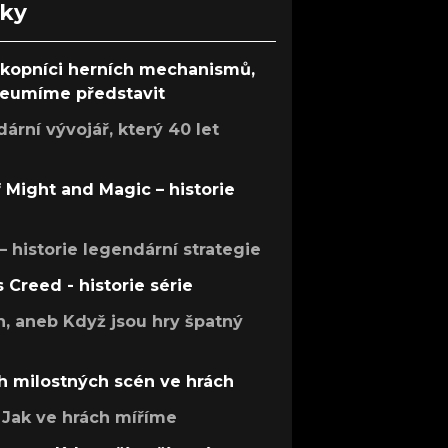
nky
ůkopníci herních mechanismů,
 neumíme představit
rní vývojář, který 40 let
f Might and Magic – historie
 – historie legendární strategie
s Creed - historie série
h, aneb Když jsou hry špatný
h milostných scén ve hrách
Jak ve hrách míříme