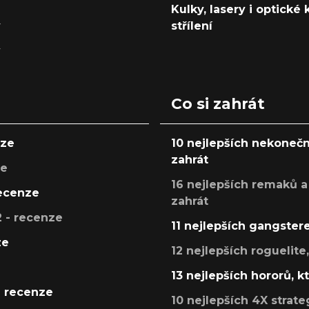
Kulky, lasery i optické
y
střílení
y
Co si zahrát
nze
10 nejlepších nekonečn
zahrát
ze
16 nejlepších remaků a
recenze
zahrát
 - recenze
11 nejlepších gangstere
ze
12 nejlepších roguelite
13 nejlepších hororů, k
- recenze
10 nejlepších 4X strate