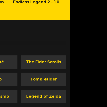
on
Endless Legend 2 - 1.0
Mafia: The Old Co
Man of Honor Ga
ač
The Elder Scrolls
o
Tomb Raider
ismo
Legend of Zelda