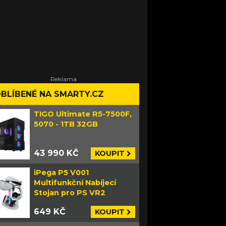
BLÍBENÉ NA SMARTY.CZ
TIGO Ultimate R5-7500F,
5070 - 1TB 32GB
43 990 KČ
KOUPIT
iPega P5 V001
Multifunkční Nabíjecí
Stojan pro PS VR2
649 KČ
KOUPIT