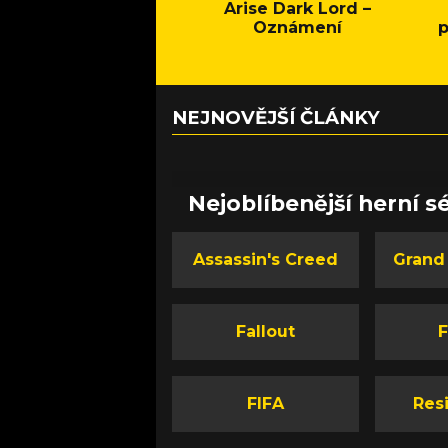
Arise Dark Lord –
Oznámení
p
NEJNOVĚJŠÍ ČLÁNKY
Nejoblíbenější herní sé
Assassin's Creed
Grand
Fallout
F
FIFA
Resi