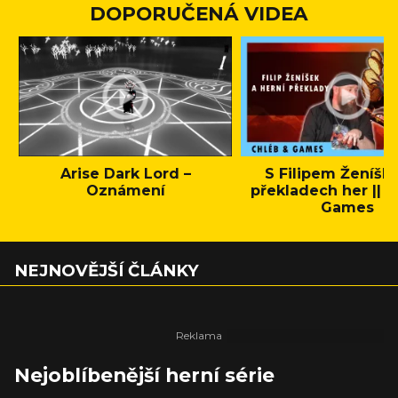
DOPORUČENÁ VIDEA
Arise Dark Lord –
S Filipem Ženíšk
Oznámení
překladech her || C
Games
NEJNOVĚJŠÍ ČLÁNKY
Nejoblíbenější herní série