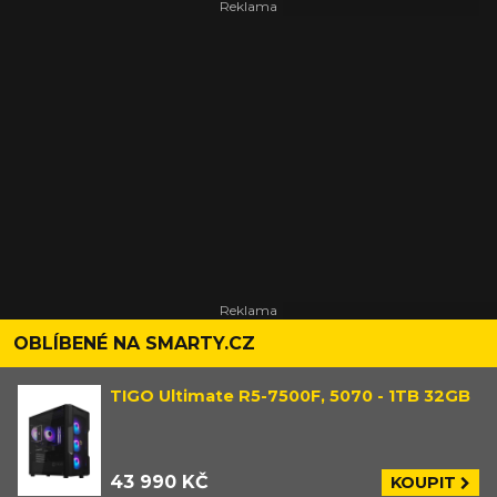
OBLÍBENÉ NA SMARTY.CZ
TIGO Ultimate R5-7500F, 5070 - 1TB 32GB
43 990 KČ
KOUPIT