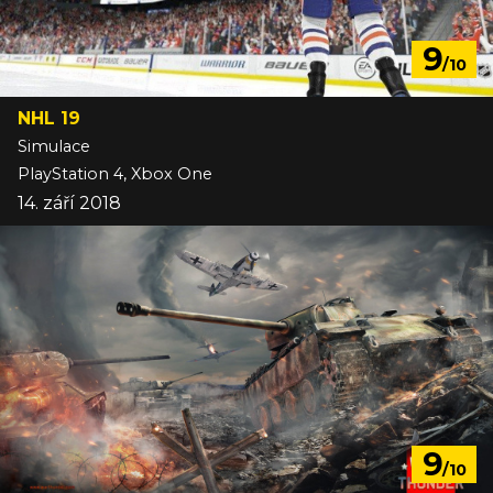
9
/10
NHL 19
Simulace
PlayStation 4, Xbox One
14. září 2018
9
/10