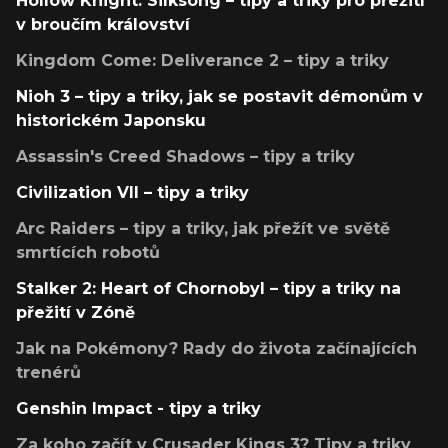
Hollow Knight: Silksong – tipy a triky pro přežití
v broučím království
Kingdom Come: Deliverance 2 – tipy a triky
Nioh 3 – tipy a triky, jak se postavit démonům v
historickém Japonsku
Assassin's Creed Shadows – tipy a triky
Civilization VII – tipy a triky
Arc Raiders – tipy a triky, jak přežít ve světě
smrtících robotů
Stalker 2: Heart of Chornobyl – tipy a triky na
přežití v Zóně
Jak na Pokémony? Rady do života začínajících
trenérů
Genshin Impact - tipy a triky
Za koho začít v Crusader Kings 3? Tipy a triky