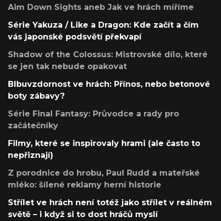
Aim Down Sights aneb Jak ve hrách míříme
Série Yakuza / Like a Dragon: Kde začít a čím
vás japonské podsvětí překvapí
Shadow of the Colossus: Mistrovské dílo, které
se jen tak nebude opakovat
Blbuvzdornost ve hrách: Přínos, nebo betonové
boty zábavy?
Série Final Fantasy: Průvodce a rady pro
začátečníky
Filmy, které se inspirovaly hrami (ale často to
nepřiznají)
Z porodnice do hrobu, Paul Rudd a mateřské
mléko: šílené reklamy herní historie
Střílet ve hrách není totéž jako střílet v reálném
světě – i když si to dost hráčů myslí