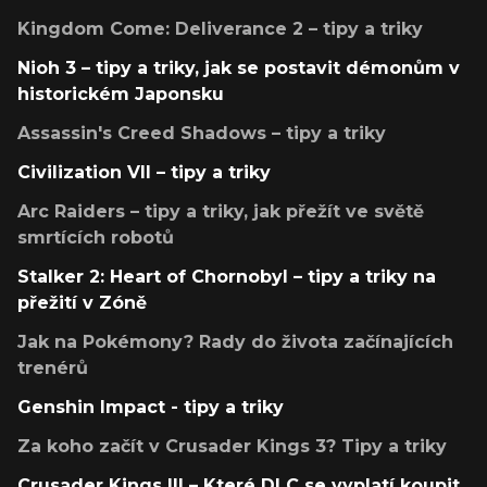
Kingdom Come: Deliverance 2 – tipy a triky
Nioh 3 – tipy a triky, jak se postavit démonům v
historickém Japonsku
Assassin's Creed Shadows – tipy a triky
Civilization VII – tipy a triky
Arc Raiders – tipy a triky, jak přežít ve světě
smrtících robotů
Stalker 2: Heart of Chornobyl – tipy a triky na
přežití v Zóně
Jak na Pokémony? Rady do života začínajících
trenérů
Genshin Impact - tipy a triky
Za koho začít v Crusader Kings 3? Tipy a triky
Crusader Kings III – Které DLC se vyplatí koupit,