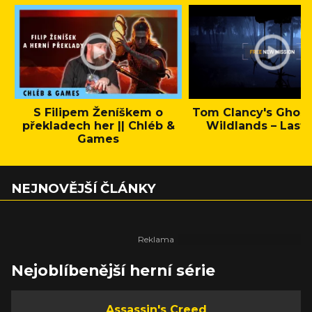
S Filipem Ženíškem o
Tom Clancy's Ghos
překladech her || Chléb &
Wildlands – Last 
Games
NEJNOVĚJŠÍ ČLÁNKY
Nejoblíbenější herní série
Assassin's Creed