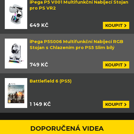
iPega P5 V001 Multifunkční Nabíjecí Stojan
pro PS VR2
649 KČ
KOUPIT
iPega P5S006 Multifunkční Nabíjecí RGB
Stojan s Chlazením pro PS5 Slim bílý
749 KČ
KOUPIT
Battlefield 6 (PS5)
1 149 KČ
KOUPIT
DOPORUČENÁ VIDEA