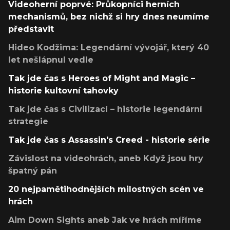
Videoherní poprvé: Průkopníci herních
mechanismů, bez nichž si hry dnes neumíme
představit
Hideo Kodžima: Legendární vývojář, který 40
let nešlápnul vedle
Tak jde čas s Heroes of Might and Magic –
historie kultovní tahovky
Tak jde čas s Civilizací – historie legendární
strategie
Tak jde čas s Assassin's Creed - historie série
Závislost na videohrách, aneb Když jsou hry
špatný pán
20 nejpamětihodnějších milostných scén ve
hrách
Aim Down Sights aneb Jak ve hrách míříme