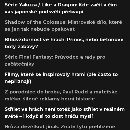
Série Yakuza / Like a Dragon: Kde začít a čím
vás japonské podsvětí překvapí
Shadow of the Colossus: Mistrovské dílo, které
se jen tak nebude opakovat
Blbuvzdornost ve hrách: Přínos, nebo betonové
boty zábavy?
Série Final Fantasy: Průvodce a rady pro
začátečníky
Filmy, které se inspirovaly hrami (ale často to
nepřiznají)
Z porodnice do hrobu, Paul Rudd a mateřské
mléko: šílené reklamy herní historie
Střílet ve hrách není totéž jako střílet v reálném
světě – i když si to dost hráčů myslí
Hrůza devětkrát jinak. Znáte tyto přehlížené