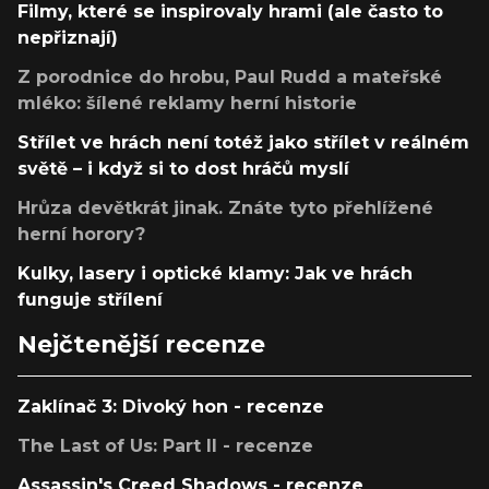
Filmy, které se inspirovaly hrami (ale často to
nepřiznají)
Z porodnice do hrobu, Paul Rudd a mateřské
mléko: šílené reklamy herní historie
Střílet ve hrách není totéž jako střílet v reálném
světě – i když si to dost hráčů myslí
Hrůza devětkrát jinak. Znáte tyto přehlížené
herní horory?
Kulky, lasery i optické klamy: Jak ve hrách
funguje střílení
Nejčtenější recenze
Zaklínač 3: Divoký hon - recenze
The Last of Us: Part II - recenze
Assassin's Creed Shadows - recenze