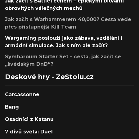
Jak začít s BattleTechem – epickými bitvami
obrovitých válečných mechů
Jak začít s Warhammerem 40,000? Cesta vede
přes přístupnější Kill Team
Wargaming poslouží jako zábava, vzdělání i
armádní simulace. Jak s ním ale začít?
Symbaroum Starter Set – cesta, jak začít se
„švédským DnD“?
Deskové hry - ZeStolu.cz
Carcassonne
Bang
Osadníci z Katanu
7 divů světa: Duel