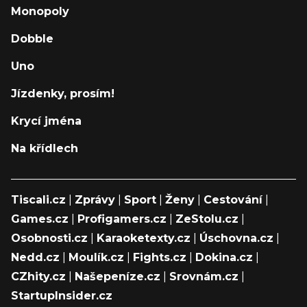
Monopoly
Dobble
Uno
Jízdenky, prosím!
Krycí jména
Na křídlech
Tiscali.cz
|
Zprávy
|
Sport
|
Ženy
|
Cestování
|
Games.cz
|
Profigamers.cz
|
ZeStolu.cz
|
Osobnosti.cz
|
Karaoketexty.cz
|
Úschovna.cz
|
Nedd.cz
|
Moulík.cz
|
Fights.cz
|
Dokina.cz
|
CZhity.cz
|
Našepeníze.cz
|
Srovnám.cz
|
StartupInsider.cz