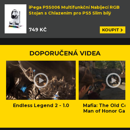
iPega P5S006 Multifunkční Nabíjecí RGB
Stojan s Chlazením pro PS5 Slim bílý
749 KČ
KOUPIT
DOPORUČENÁ VIDEA
Endless Legend 2 - 1.0
Mafia: The Old Cou
Man of Honor Gam