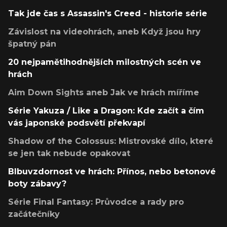
Tak jde čas s Assassin's Creed - historie série
Závislost na videohrách, aneb Když jsou hry
špatný pán
20 nejpamětihodnějších milostných scén ve
hrách
Aim Down Sights aneb Jak ve hrách míříme
Série Yakuza / Like a Dragon: Kde začít a čím
vás japonské podsvětí překvapí
Shadow of the Colossus: Mistrovské dílo, které
se jen tak nebude opakovat
Blbuvzdornost ve hrách: Přínos, nebo betonové
boty zábavy?
Série Final Fantasy: Průvodce a rady pro
začátečníky