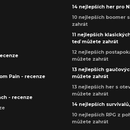
14 nejlepších her pro 
10 nejlepších boomer s
zahrát
11 nejlepších klasickýc
teď můžete zahrát
12 nejlepších postapoka
recenze
můžete zahrát
13 nejlepších gaučových
tom Pain - recenze
můžete zahrát
13 nejlepších her s ot
můžete zahrát
ach - recenze
14 nejlepších survivalů
ze
10 nejlepších RPG z poh
můžete zahrát