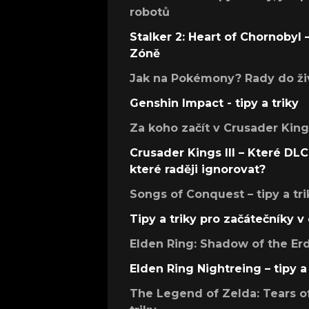
robotů
Stalker 2: Heart of Chornobyl – 
Zóně
Jak na Pokémony? Rady do živ
Genshin Impact - tipy a triky
Za koho začít v Crusader Kings
Crusader Kings III – Které DLC 
které raději ignorovat?
Songs of Conquest – tipy a tri
Tipy a triky pro začátečníky 
Elden Ring: Shadow of the Erdt
Elden Ring Nightreing – tipy a 
The Legend of Zelda: Tears of