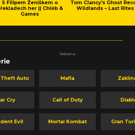
S Filipem Ženíškem o
Tom Clancy's Ghost Rec
řekladech her || Chléb &
Wildlands – Last Rites
Games
rie
 Theft Auto
Mafia
Zaklín
ar Cry
Call of Duty
Diabl
dent Evil
Mortal Kombat
Gran Tur