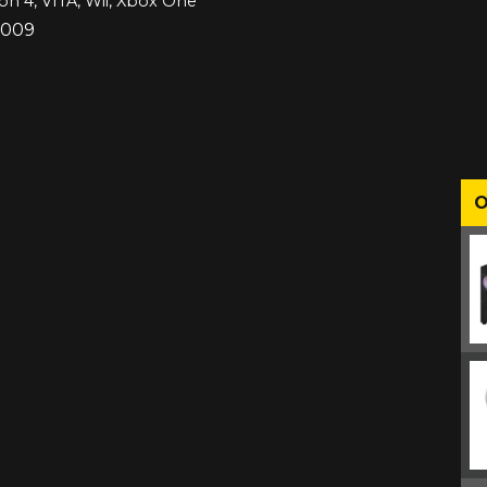
ion 4, VITA, Wii, Xbox One
 2009
O