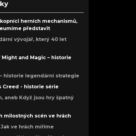
nky
ůkopníci herních mechanismů,
 neumíme představit
rní vývojář, který 40 let
f Might and Magic – historie
 – historie legendární strategie
s Creed - historie série
h, aneb Když jsou hry špatný
h milostných scén ve hrách
Jak ve hrách míříme