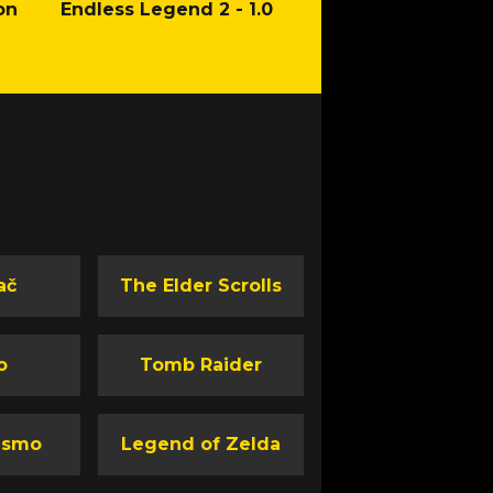
on
Endless Legend 2 - 1.0
Mafia: The Old Co
Man of Honor Ga
ač
The Elder Scrolls
o
Tomb Raider
ismo
Legend of Zelda