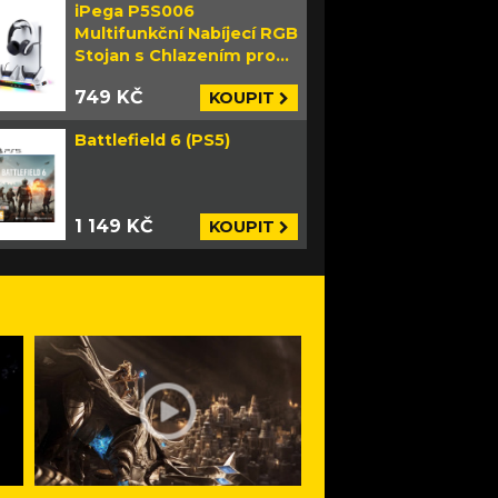
iPega P5S006
Multifunkční Nabíjecí RGB
Stojan s Chlazením pro
PS5 Slim bílý
749 KČ
KOUPIT
Battlefield 6 (PS5)
1 149 KČ
KOUPIT