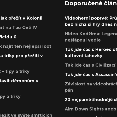
Doporučené člá
jak přežít v Kolonii
Videoherní poprvé: Pr
bez nichž si hry dnes
žít na Tau Ceti IV
Hideo Kodžima: Legendá
fieldu 6
nešlápnul vedle
k najít ten nejlepší loot
Tak jde čas s Heroes o
a triky pro přežití v
kultovní tahovky
Tak jde čas s Civilizací
 tipy a triky
Tak jde čas s Assassin'
postavit démonům v
Závislost na videohrác
pán
py a triky
20 nejpamětihodnějšíc
Aim Down Sights aneb 
přežít ve světě smrtících