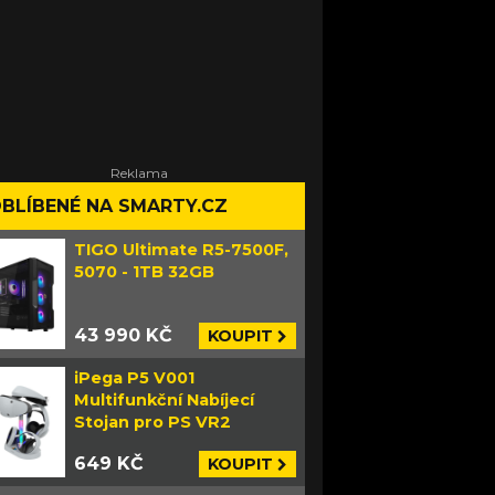
BLÍBENÉ NA SMARTY.CZ
TIGO Ultimate R5-7500F,
5070 - 1TB 32GB
43 990 KČ
KOUPIT
iPega P5 V001
Multifunkční Nabíjecí
Stojan pro PS VR2
649 KČ
KOUPIT