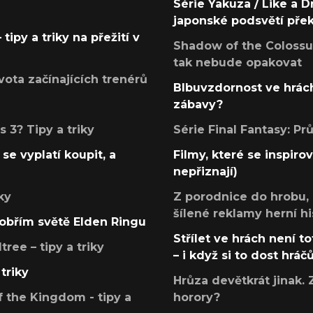
Série Yakuza / Like a D
japonské podsvětí pře
tipy a triky na přežití v
Shadow of the Colossus
tak nebude opakovat
ota začínajících trenérů
Blbuvzdornost ve hrách
zábavy?
 3? Tipy a triky
Série Final Fantasy: P
se vyplatí koupit, a
Filmy, které se inspirov
nepřiznají)
ky
Z porodnice do hrobu,
šílené reklamy herní hi
v obřím světě Elden Ringu
Střílet ve hrách není to
ree – tipy a triky
– i když si to dost hráč
triky
Hrůza devětkrát jinak. 
 the Kingdom - tipy a
horory?