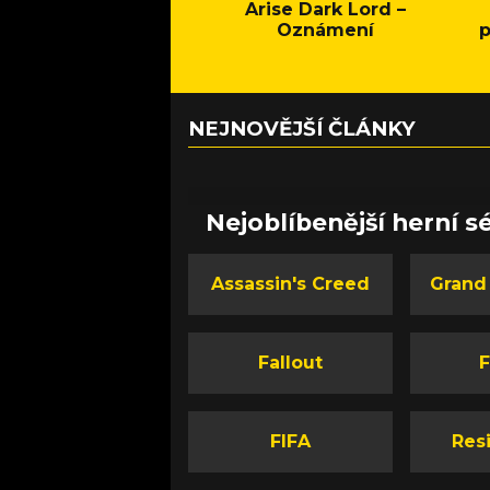
Arise Dark Lord –
Oznámení
p
NEJNOVĚJŠÍ ČLÁNKY
Nejoblíbenější herní sé
Assassin's Creed
Grand
Fallout
F
FIFA
Resi