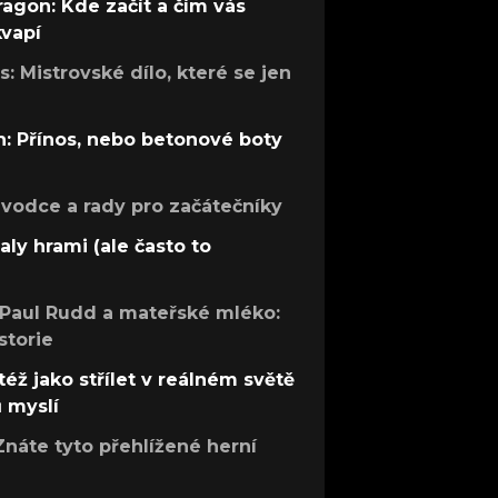
ragon: Kde začít a čím vás
kvapí
: Mistrovské dílo, které se jen
: Přínos, nebo betonové boty
růvodce a rady pro začátečníky
aly hrami (ale často to
 Paul Rudd a mateřské mléko:
storie
též jako střílet v reálném světě
ů myslí
Znáte tyto přehlížené herní