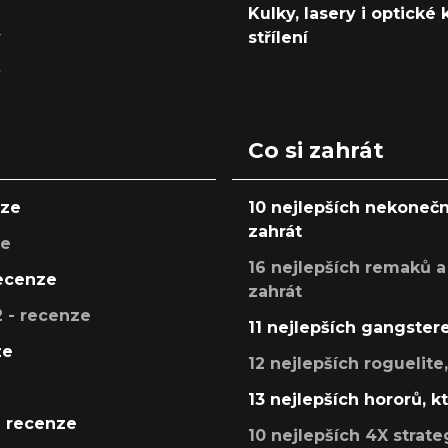
Kulky, lasery i optické
y
střílení
y
Co si zahrát
nze
10 nejlepších nekonečn
zahrát
ze
16 nejlepších remaků a
recenze
zahrát
 - recenze
11 nejlepších gangstere
ze
12 nejlepších roguelite
13 nejlepších hororů, k
- recenze
10 nejlepších 4X strate