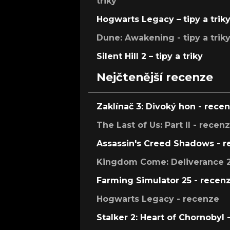
triky
Hogwarts Legacy – tipy a trik
Dune: Awakening - tipy a trik
Silent Hill 2 – tipy a triky
Nejčtenější recenze
Zaklínač 3: Divoký hon - rece
The Last of Us: Part II - recen
Assassin's Creed Shadows - 
Kingdom Come: Deliverance 2
Farming Simulator 25 - recen
Hogwarts Legacy - recenze
Stalker 2: Heart of Chornobyl 