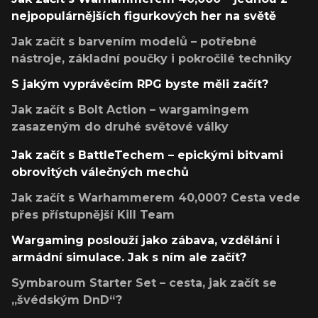
nejpopulárnějších figurkových her na světě
Jak začít s barvením modelů – potřebné
nástroje, základní poučky i pokročilé techniky
S jakým vyprávěcím RPG byste měli začít?
Jak začít s Bolt Action – wargamingem
zasazeným do druhé světové války
Jak začít s BattleTechem – epickými bitvami
obrovitých válečných mechů
Jak začít s Warhammerem 40,000? Cesta vede
přes přístupnější Kill Team
Wargaming poslouží jako zábava, vzdělání i
armádní simulace. Jak s ním ale začít?
Symbaroum Starter Set – cesta, jak začít se
„švédským DnD“?