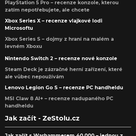
PlayStation 5 Pro – recenze konzole, kterou
zatím nepotřebujete, ale chcete
Xbox Series X – recenze vlajkové lodi
Microsoftu
Xbox Series S – dojmy z hraní na malém a
levném Xboxu
Nintendo Switch 2 – recenze nové konzole
Steam Deck je zázračné herní zařízení, které
ale vůbec nepoužívám
Lenovo Legion Go S – recenze PC handheldu
MSI Claw 8 AI+ – recenze nadupaného PC
handheldu
Jak začít - ZeStolu.cz
Jak začít s Warhammerem 40,000 – jednou z