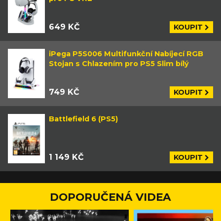
649 KČ
KOUPIT
iPega P5S006 Multifunkční Nabíjecí RGB
Stojan s Chlazením pro PS5 Slim bílý
749 KČ
KOUPIT
Battlefield 6 (PS5)
1 149 KČ
KOUPIT
DOPORUČENÁ VIDEA