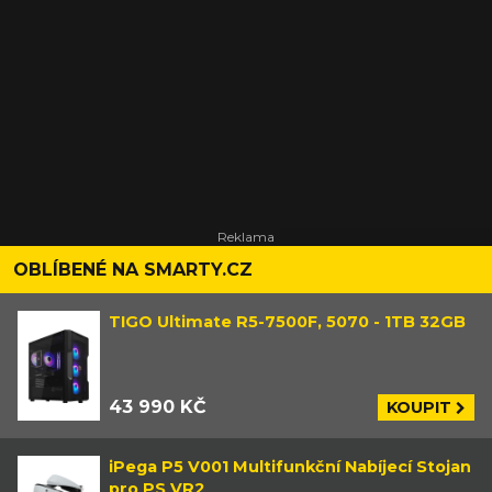
OBLÍBENÉ NA SMARTY.CZ
TIGO Ultimate R5-7500F, 5070 - 1TB 32GB
43 990 KČ
KOUPIT
iPega P5 V001 Multifunkční Nabíjecí Stojan
pro PS VR2