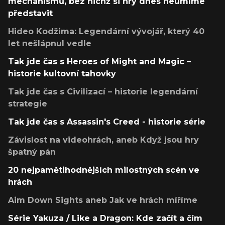
mechanismů, bez nichž si hry dnes neumíme
představit
Hideo Kodžima: Legendární vývojář, který 40
let nešlápnul vedle
Tak jde čas s Heroes of Might and Magic –
historie kultovní tahovky
Tak jde čas s Civilizací – historie legendární
strategie
Tak jde čas s Assassin's Creed - historie série
Závislost na videohrách, aneb Když jsou hry
špatný pán
20 nejpamětihodnějších milostných scén ve
hrách
Aim Down Sights aneb Jak ve hrách míříme
Série Yakuza / Like a Dragon: Kde začít a čím