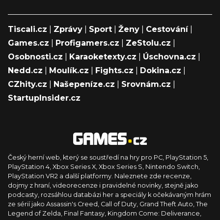
Tiscali.cz
|
Zprávy
|
Sport
|
Ženy
|
Cestování
|
Games.cz
|
Profigamers.cz
|
ZeStolu.cz
|
Osobnosti.cz
|
Karaoketexty.cz
|
Úschovna.cz
|
Nedd.cz
|
Moulík.cz
|
Fights.cz
|
Dokina.cz
|
CZhity.cz
|
Našepeníze.cz
|
Srovnám.cz
|
StartupInsider.cz
Český herní web, který se soustředí na hry pro PC, PlayStation 5,
PlayStation 4, Xbox Series X, Xbox Series S, Nintendo Switch,
PlayStation VR2 a další platformy. Naleznete zde recenze,
dojmy z hraní, videorecenze i pravidelné novinky, stejně jako
podcasty, rozsáhlou databázi her a speciály k očekávaným hrám
ze sérií jako Assassin's Creed, Call of Duty, Grand Theft Auto, The
Legend of Zelda, Final Fantasy, Kingdom Come: Deliverance,