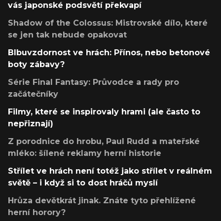
vás japonské podsvětí překvapí
Shadow of the Colossus: Mistrovské dílo, které
se jen tak nebude opakovat
Blbuvzdornost ve hrách: Přínos, nebo betonové
boty zábavy?
Série Final Fantasy: Průvodce a rady pro
začátečníky
Filmy, které se inspirovaly hrami (ale často to
nepřiznají)
Z porodnice do hrobu, Paul Rudd a mateřské
mléko: šílené reklamy herní historie
Střílet ve hrách není totéž jako střílet v reálném
světě – i když si to dost hráčů myslí
Hrůza devětkrát jinak. Znáte tyto přehlížené
herní horory?