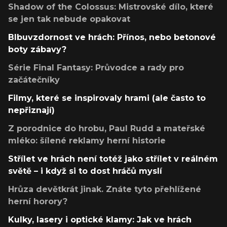
Shadow of the Colossus: Mistrovské dílo, které
se jen tak nebude opakovat
Blbuvzdornost ve hrách: Přínos, nebo betonové
boty zábavy?
Série Final Fantasy: Průvodce a rady pro
začátečníky
Filmy, které se inspirovaly hrami (ale často to
nepřiznají)
Z porodnice do hrobu, Paul Rudd a mateřské
mléko: šílené reklamy herní historie
Střílet ve hrách není totéž jako střílet v reálném
světě – i když si to dost hráčů myslí
Hrůza devětkrát jinak. Znáte tyto přehlížené
herní horory?
Kulky, lasery i optické klamy: Jak ve hrách