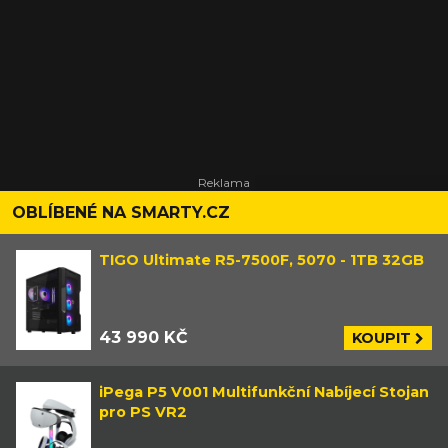
OBLÍBENÉ NA SMARTY.CZ
TIGO Ultimate R5-7500F, 5070 - 1TB 32GB
43 990 KČ
KOUPIT
iPega P5 V001 Multifunkční Nabíjecí Stojan
pro PS VR2