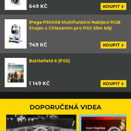
649 KČ
KOUPIT
iPega P5S006 Multifunkční Nabíjecí RGB
Stojan s Chlazením pro PS5 Slim bílý
749 KČ
KOUPIT
Battlefield 6 (PS5)
1 149 KČ
KOUPIT
DOPORUČENÁ VIDEA