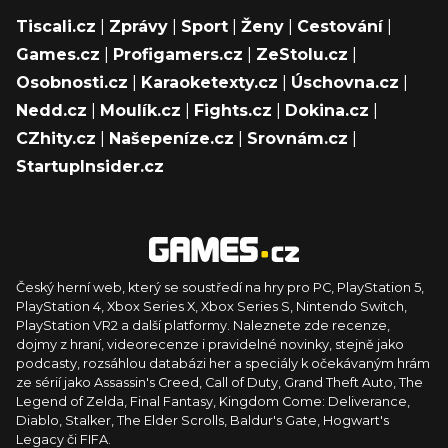
Tiscali.cz
|
Zprávy
|
Sport
|
Ženy
|
Cestování
|
Games.cz
|
Profigamers.cz
|
ZeStolu.cz
|
Osobnosti.cz
|
Karaoketexty.cz
|
Úschovna.cz
|
Nedd.cz
|
Moulík.cz
|
Fights.cz
|
Dokina.cz
|
CZhity.cz
|
Našepeníze.cz
|
Srovnám.cz
|
StartupInsider.cz
Český herní web, který se soustředí na hry pro PC, PlayStation 5,
PlayStation 4, Xbox Series X, Xbox Series S, Nintendo Switch,
PlayStation VR2 a další platformy. Naleznete zde recenze,
dojmy z hraní, videorecenze i pravidelné novinky, stejně jako
podcasty, rozsáhlou databázi her a speciály k očekávaným hrám
ze sérií jako Assassin's Creed, Call of Duty, Grand Theft Auto, The
Legend of Zelda, Final Fantasy, Kingdom Come: Deliverance,
Diablo, Stalker, The Elder Scrolls, Baldur's Gate, Hogwart's
Legacy či FIFA.