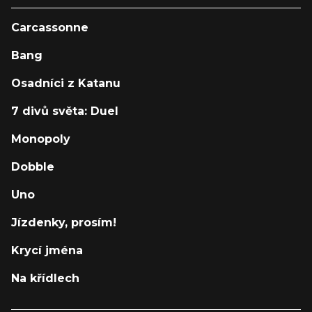
Carcassonne
Bang
Osadníci z Katanu
7 divů světa: Duel
Monopoly
Dobble
Uno
Jízdenky, prosím!
Krycí jména
Na křídlech