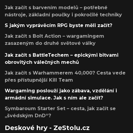
Jak začít s barvením modelů – potřebné
nástroje, základní poučky i pokročilé techniky
S jakým vyprávěcím RPG byste měli začít?
Jak začít s Bolt Action – wargamingem
zasazeným do druhé světové války
Jak začít s BattleTechem – epickými bitvami
obrovitých válečných mechů
Jak začít s Warhammerem 40,000? Cesta vede
přes přístupnější Kill Team
Wargaming poslouží jako zábava, vzdělání i
armádní simulace. Jak s ním ale začít?
Symbaroum Starter Set – cesta, jak začít se
„švédským DnD“?
Deskové hry - ZeStolu.cz