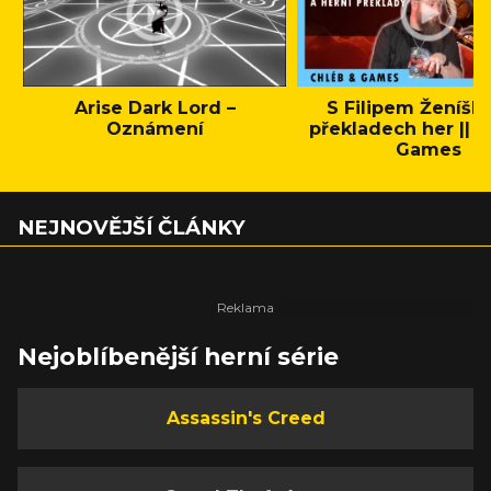
Arise Dark Lord –
S Filipem Ženíšk
Oznámení
překladech her || C
Games
NEJNOVĚJŠÍ ČLÁNKY
Nejoblíbenější herní série
Assassin's Creed