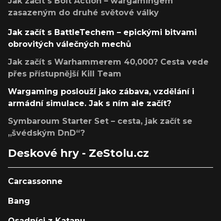
Jak začít s Bolt Action – wargamingem
zasazeným do druhé světové války
Jak začít s BattleTechem – epickými bitvami
obrovitých válečných mechů
Jak začít s Warhammerem 40,000? Cesta vede
přes přístupnější Kill Team
Wargaming poslouží jako zábava, vzdělání i
armádní simulace. Jak s ním ale začít?
Symbaroum Starter Set – cesta, jak začít se
„švédským DnD“?
Deskové hry - ZeStolu.cz
Carcassonne
Bang
Osadníci z Katanu