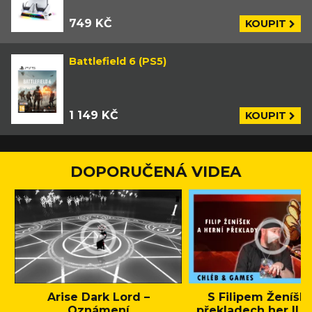
749 KČ
KOUPIT
Battlefield 6 (PS5)
1 149 KČ
KOUPIT
DOPORUČENÁ VIDEA
Arise Dark Lord –
S Filipem Ženíšk
Oznámení
překladech her || C