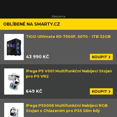
OBLÍBENÉ NA SMARTY.CZ
TIGO Ultimate R5-7500F, 5070 - 1TB 32GB
43 990 KČ
KOUPIT
iPega P5 V001 Multifunkční Nabíjecí Stojan
pro PS VR2
649 KČ
KOUPIT
iPega P5S006 Multifunkční Nabíjecí RGB
Stojan s Chlazením pro PS5 Slim bílý