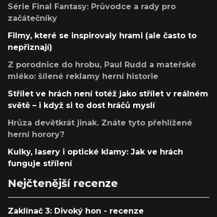
Série Final Fantasy: Průvodce a rady pro
začátečníky
Filmy, které se inspirovaly hrami (ale často to
nepřiznají)
Z porodnice do hrobu, Paul Rudd a mateřské
mléko: šílené reklamy herní historie
Střílet ve hrách není totéž jako střílet v reálném
světě – i když si to dost hráčů myslí
Hrůza devětkrát jinak. Znáte tyto přehlížené
herní horory?
Kulky, lasery i optické klamy: Jak ve hrách
funguje střílení
Nejčtenější recenze
Zaklínač 3: Divoký hon - recenze