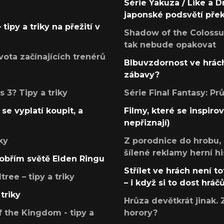
Série Yakuza / Like a D
japonské podsvětí pře
tipy a triky na přežití v
Shadow of the Colossus
tak nebude opakovat
ota začínajících trenérů
Blbuvzdornost ve hrách
zábavy?
 3? Tipy a triky
Série Final Fantasy: P
se vyplatí koupit, a
Filmy, které se inspirov
nepřiznají)
ky
Z porodnice do hrobu,
šílené reklamy herní hi
v obřím světě Elden Ringu
Střílet ve hrách není to
ree – tipy a triky
– i když si to dost hráč
triky
Hrůza devětkrát jinak. 
 the Kingdom - tipy a
horory?