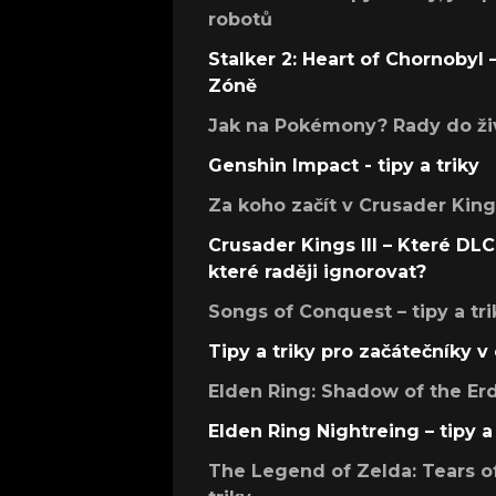
robotů
Stalker 2: Heart of Chornobyl – 
Zóně
Jak na Pokémony? Rady do živ
Genshin Impact - tipy a triky
Za koho začít v Crusader Kings
Crusader Kings III – Které DLC 
které raději ignorovat?
Songs of Conquest – tipy a tri
Tipy a triky pro začátečníky 
Elden Ring: Shadow of the Erdt
Elden Ring Nightreing – tipy a 
The Legend of Zelda: Tears of