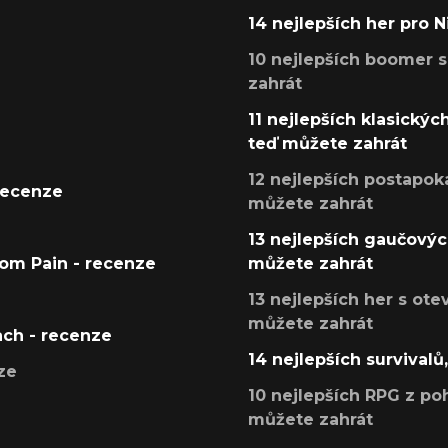
14 nejlepších her pro 
10 nejlepších boomer s
zahrát
11 nejlepších klasickýc
teď můžete zahrát
12 nejlepších postapoka
recenze
můžete zahrát
13 nejlepších gaučových
tom Pain - recenze
můžete zahrát
13 nejlepších her s ot
můžete zahrát
ach - recenze
14 nejlepších survivalů
ze
10 nejlepších RPG z poh
můžete zahrát