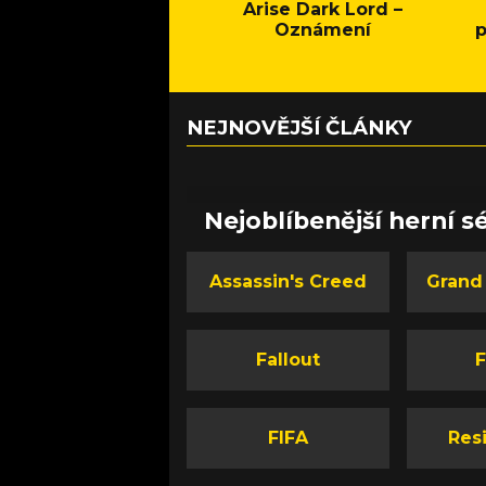
Arise Dark Lord –
Oznámení
p
NEJNOVĚJŠÍ ČLÁNKY
Nejoblíbenější herní sé
Assassin's Creed
Grand
Fallout
F
FIFA
Resi