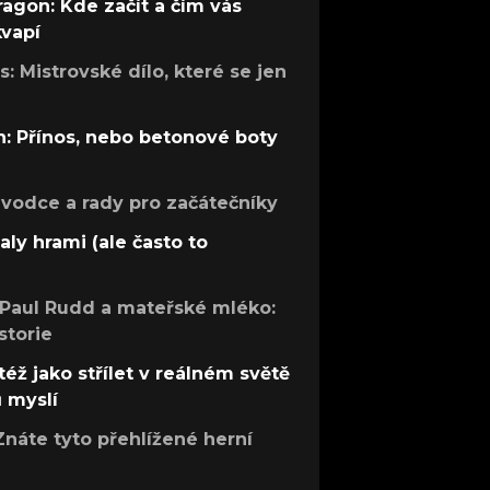
ragon: Kde začít a čím vás
kvapí
: Mistrovské dílo, které se jen
: Přínos, nebo betonové boty
růvodce a rady pro začátečníky
aly hrami (ale často to
 Paul Rudd a mateřské mléko:
storie
též jako střílet v reálném světě
ů myslí
Znáte tyto přehlížené herní