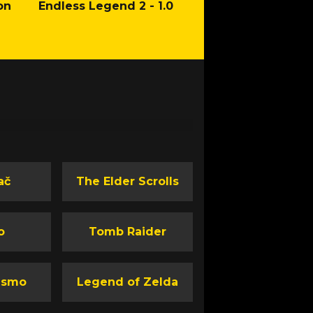
on
Endless Legend 2 - 1.0
Mafia: The Old Co
Man of Honor Ga
ač
The Elder Scrolls
o
Tomb Raider
ismo
Legend of Zelda