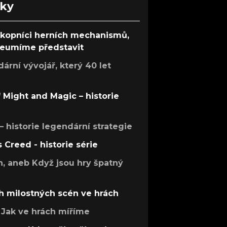
nky
ůkopníci herních mechanismů,
 neumíme představit
rní vývojář, který 40 let
f Might and Magic – historie
 – historie legendární strategie
s Creed - historie série
h, aneb Když jsou hry špatný
h milostných scén ve hrách
Jak ve hrách míříme