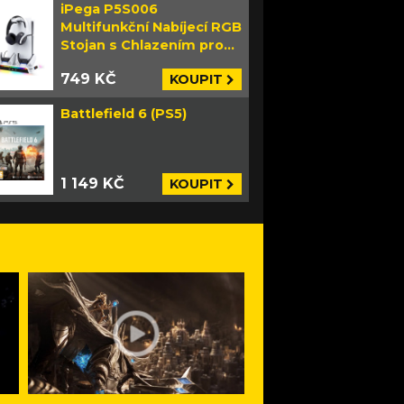
iPega P5S006
Multifunkční Nabíjecí RGB
Stojan s Chlazením pro
PS5 Slim bílý
749 KČ
KOUPIT
Battlefield 6 (PS5)
1 149 KČ
KOUPIT