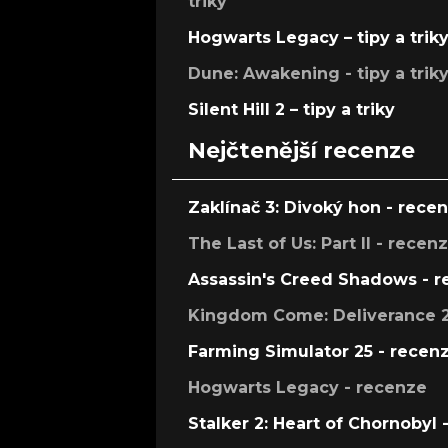
triky
Hogwarts Legacy – tipy a trik
Dune: Awakening - tipy a trik
Silent Hill 2 – tipy a triky
Nejčtenější recenze
Zaklínač 3: Divoký hon - rece
The Last of Us: Part II - recen
Assassin's Creed Shadows - 
Kingdom Come: Deliverance 2
Farming Simulator 25 - recen
Hogwarts Legacy - recenze
Stalker 2: Heart of Chornobyl 