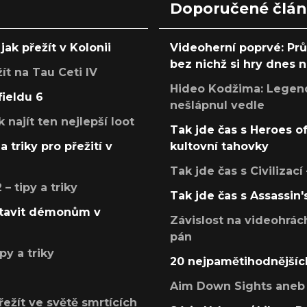
Doporučené člá
jak přežít v Kolonii
Videoherní poprvé: Pr
bez nichž si hry dnes
žít na Tau Ceti IV
Hideo Kodžima: Legendá
fieldu 6
nešlápnul vedle
k najít ten nejlepší loot
Tak jde čas s Heroes o
a triky pro přežití v
kultovní tahovky
Tak jde čas s Civilizací
 tipy a triky
Tak jde čas s Assassin'
postavit démonům v
Závislost na videohrác
pán
py a triky
20 nejpamětihodnějšíc
Aim Down Sights aneb 
přežít ve světě smrtících