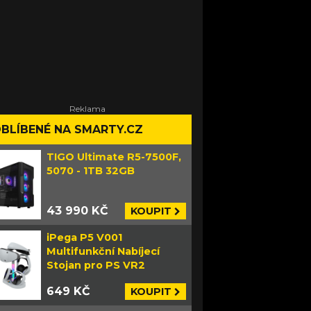
BLÍBENÉ NA SMARTY.CZ
TIGO Ultimate R5-7500F,
5070 - 1TB 32GB
43 990 KČ
KOUPIT
iPega P5 V001
Multifunkční Nabíjecí
Stojan pro PS VR2
649 KČ
KOUPIT