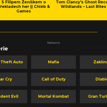
S Filipem Ženíškem o
Tom Clancy's Ghost Rec
řekladech her || Chléb &
Wildlands – Last Rites
Games
rie
 Theft Auto
Mafia
Zaklín
ar Cry
Call of Duty
Diabl
dent Evil
Mortal Kombat
Gran Tur