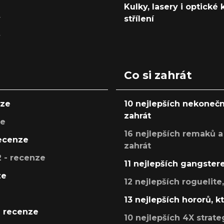
Kulky, lasery i optické
y
střílení
y
Co si zahrát
nze
10 nejlepších nekonečn
zahrát
ze
16 nejlepších remaků a
recenze
zahrát
 - recenze
11 nejlepších gangstere
ze
12 nejlepších roguelite
13 nejlepších hororů, k
- recenze
10 nejlepších 4X strate