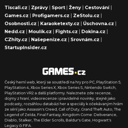
Tiscali.cz
|
Zprávy
|
Sport
|
Ženy
|
Cestování
|
Games.cz
|
Profigamers.cz
|
ZeStolu.cz
|
Osobnosti.cz
|
Karaoketexty.cz
|
Úschovna.cz
|
Nedd.cz
|
Moulík.cz
|
Fights.cz
|
Dokina.cz
|
CZhity.cz
|
Našepeníze.cz
|
Srovnám.cz
|
StartupInsider.cz
Český herní web, který se soustředí na hry pro PC, PlayStation 5,
PlayStation 4, Xbox Series X, Xbox Series S, Nintendo Switch,
PlayStation VR2 a další platformy. Naleznete zde recenze,
dojmy z hraní, videorecenze i pravidelné novinky, stejně jako
podcasty, rozsáhlou databázi her a speciály k očekávaným hrám
ze sérií jako Assassin's Creed, Call of Duty, Grand Theft Auto, The
Legend of Zelda, Final Fantasy, Kingdom Come: Deliverance,
Diablo, Stalker, The Elder Scrolls, Baldur's Gate, Hogwart's
Legacy či FIFA.