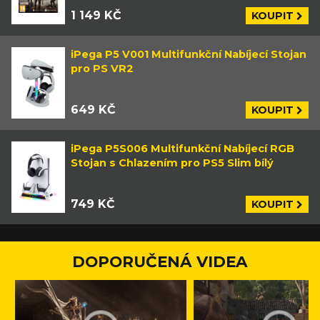
1 149 KČ
KOUPIT
iPega P5 V001 Multifunkční Nabíjecí Stojan
pro PS VR2
649 KČ
KOUPIT
iPega P5S006 Multifunkční Nabíjecí RGB
Stojan s Chlazením pro PS5 Slim bílý
749 KČ
KOUPIT
DOPORUČENÁ VIDEA