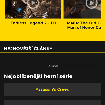
Endless Legend 2 - 1.0
Mafia: The Old Cou
Man of Honor Gam
NEJNOVĚJŠÍ ČLÁNKY
Nejoblíbenější herní série
Assassin's Creed