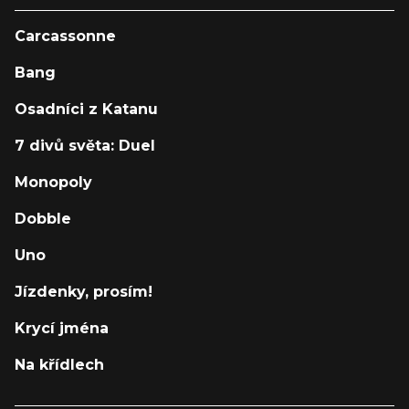
Carcassonne
Bang
Osadníci z Katanu
7 divů světa: Duel
Monopoly
Dobble
Uno
Jízdenky, prosím!
Krycí jména
Na křídlech