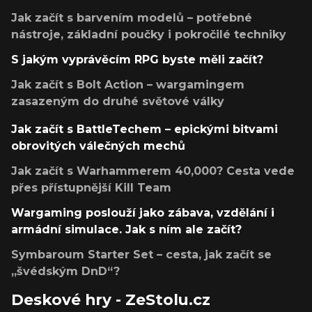
Jak začít s barvením modelů – potřebné
nástroje, základní poučky i pokročilé techniky
S jakým vyprávěcím RPG byste měli začít?
Jak začít s Bolt Action – wargamingem
zasazeným do druhé světové války
Jak začít s BattleTechem – epickými bitvami
obrovitých válečných mechů
Jak začít s Warhammerem 40,000? Cesta vede
přes přístupnější Kill Team
Wargaming poslouží jako zábava, vzdělání i
armádní simulace. Jak s ním ale začít?
Symbaroum Starter Set – cesta, jak začít se
„švédským DnD“?
Deskové hry - ZeStolu.cz