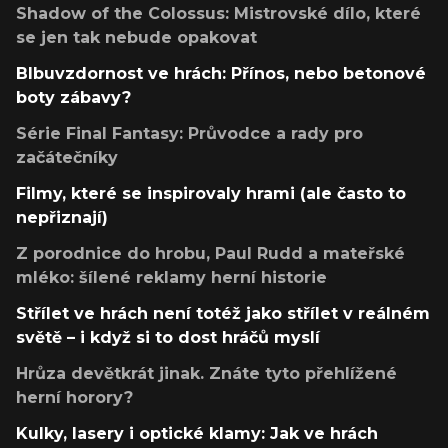
Shadow of the Colossus: Mistrovské dílo, které
se jen tak nebude opakovat
Blbuvzdornost ve hrách: Přínos, nebo betonové
boty zábavy?
Série Final Fantasy: Průvodce a rady pro
začátečníky
Filmy, které se inspirovaly hrami (ale často to
nepřiznají)
Z porodnice do hrobu, Paul Rudd a mateřské
mléko: šílené reklamy herní historie
Střílet ve hrách není totéž jako střílet v reálném
světě – i když si to dost hráčů myslí
Hrůza devětkrát jinak. Znáte tyto přehlížené
herní horory?
Kulky, lasery i optické klamy: Jak ve hrách