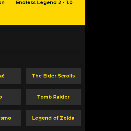
on
Endless Legend 2 - 1.0
Mafia: The Old Co
Man of Honor Ga
ač
The Elder Scrolls
o
Tomb Raider
ismo
Legend of Zelda