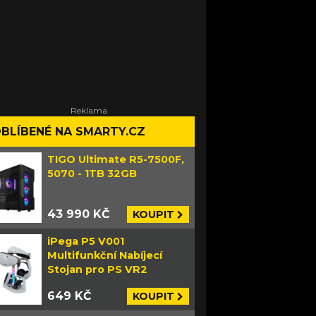
BLÍBENÉ NA SMARTY.CZ
TIGO Ultimate R5-7500F,
5070 - 1TB 32GB
43 990 KČ
KOUPIT
iPega P5 V001
Multifunkční Nabíjecí
Stojan pro PS VR2
649 KČ
KOUPIT