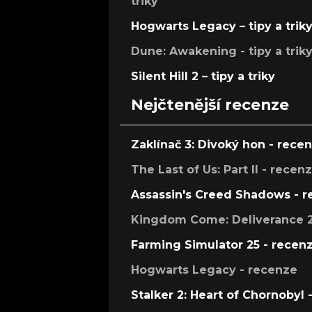
triky
Hogwarts Legacy – tipy a trik
Dune: Awakening - tipy a trik
Silent Hill 2 – tipy a triky
Nejčtenější recenze
Zaklínač 3: Divoký hon - rece
The Last of Us: Part II - recen
Assassin's Creed Shadows - 
Kingdom Come: Deliverance 2
Farming Simulator 25 - recen
Hogwarts Legacy - recenze
Stalker 2: Heart of Chornobyl 