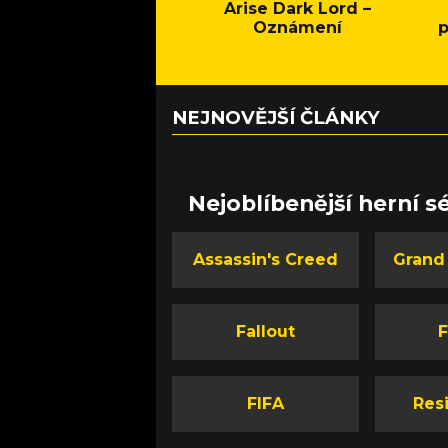
Arise Dark Lord –
Oznámení
p
NEJNOVĚJŠÍ ČLÁNKY
Nejoblíbenější herní sé
Assassin's Creed
Grand
Fallout
F
FIFA
Resi