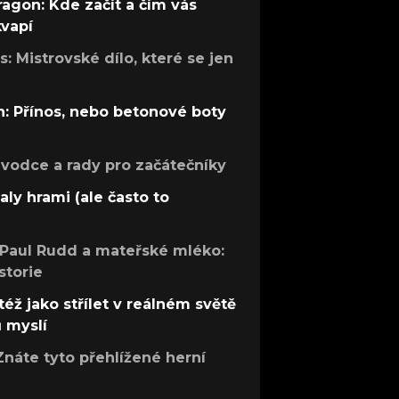
ragon: Kde začít a čím vás
kvapí
: Mistrovské dílo, které se jen
: Přínos, nebo betonové boty
růvodce a rady pro začátečníky
aly hrami (ale často to
 Paul Rudd a mateřské mléko:
storie
též jako střílet v reálném světě
ů myslí
Znáte tyto přehlížené herní