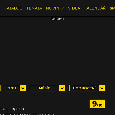
E
KATALOG
TÉMATA
NOVINKY
VIDEA
KALENDÁŘ
SM
2011
MĚSÍC
HODNOCENÍ
9
/10
tura, Logická