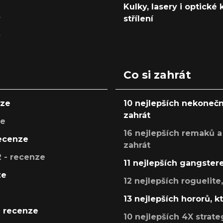
Kulky, lasery i optické
y
střílení
y
Co si zahrát
nze
10 nejlepších nekonečn
zahrát
ze
16 nejlepších remaků a
recenze
zahrát
 - recenze
11 nejlepších gangstere
ze
12 nejlepších roguelite
13 nejlepších hororů, k
- recenze
10 nejlepších 4X strate