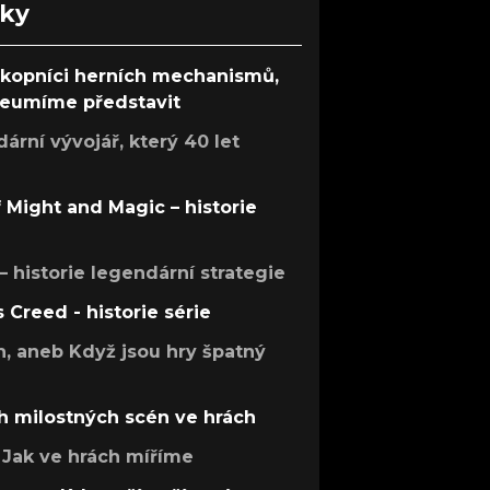
nky
ůkopníci herních mechanismů,
 neumíme představit
rní vývojář, který 40 let
f Might and Magic – historie
 – historie legendární strategie
s Creed - historie série
h, aneb Když jsou hry špatný
h milostných scén ve hrách
Jak ve hrách míříme