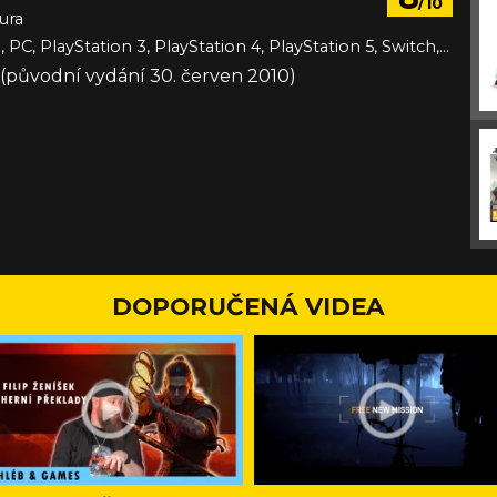
/10
ura
3DS, Android, PC, PlayStation 3, PlayStation 4, PlayStation 5, Switch, Switch 2, VITA, Wii U, Xbox 360, Xbox One, Xbox Series, iOS
11 (původní vydání 30. červen 2010)
DOPORUČENÁ VIDEA