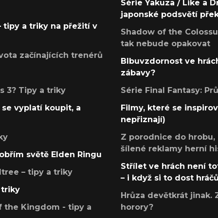
Série Yakuza / Like a D
japonské podsvětí pře
tipy a triky na přežití v
Shadow of the Colossus
tak nebude opakovat
ota začínajících trenérů
Blbuvzdornost ve hrách
zábavy?
 3? Tipy a triky
Série Final Fantasy: P
se vyplatí koupit, a
Filmy, které se inspirov
nepřiznají)
ky
Z porodnice do hrobu,
šílené reklamy herní hi
v obřím světě Elden Ringu
Střílet ve hrách není to
ree – tipy a triky
– i když si to dost hráč
triky
Hrůza devětkrát jinak. 
 the Kingdom - tipy a
horory?