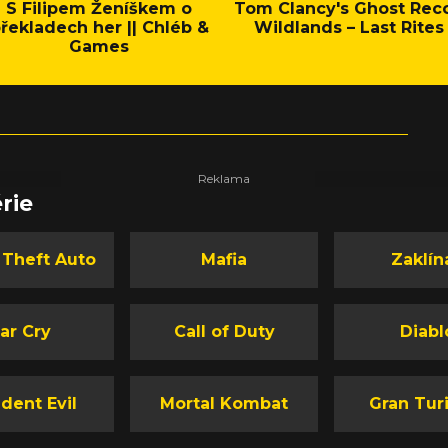
S Filipem Ženíškem o
Tom Clancy's Ghost Rec
řekladech her || Chléb &
Wildlands – Last Rites
Games
rie
 Theft Auto
Mafia
Zaklín
ar Cry
Call of Duty
Diabl
dent Evil
Mortal Kombat
Gran Tur