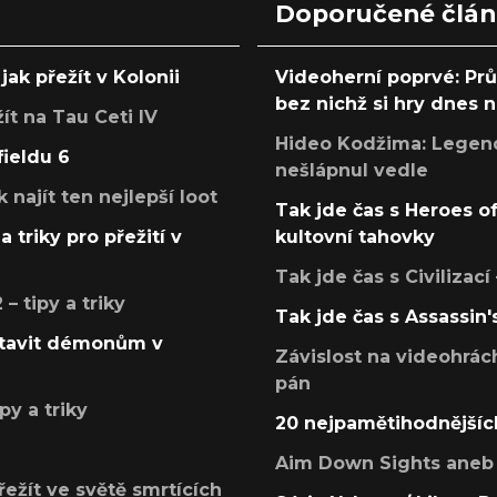
Doporučené člá
jak přežít v Kolonii
Videoherní poprvé: Pr
bez nichž si hry dnes
žít na Tau Ceti IV
Hideo Kodžima: Legendá
fieldu 6
nešlápnul vedle
k najít ten nejlepší loot
Tak jde čas s Heroes o
a triky pro přežití v
kultovní tahovky
Tak jde čas s Civilizací
 tipy a triky
Tak jde čas s Assassin'
postavit démonům v
Závislost na videohrác
pán
py a triky
20 nejpamětihodnějšíc
Aim Down Sights aneb 
přežít ve světě smrtících