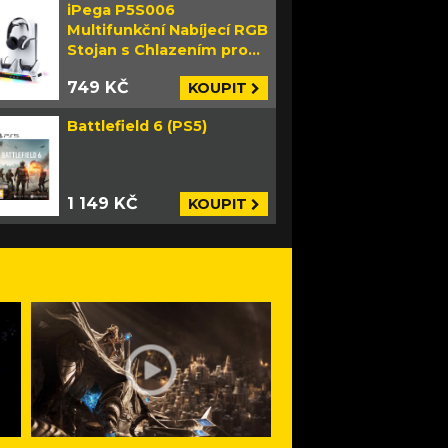
iPega P5S006
Multifunkční Nabíjecí RGB
Stojan s Chlazením pro
PS5 Slim bílý
749 KČ
KOUPIT
Battlefield 6 (PS5)
1 149 KČ
KOUPIT