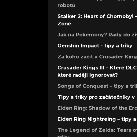
robotů
Stalker 2: Heart of Chornobyl – 
Zóně
Jak na Pokémony? Rady do živ
Genshin Impact - tipy a triky
Za koho začít v Crusader Kings
Crusader Kings III – Které DLC 
které raději ignorovat?
Songs of Conquest – tipy a tri
Tipy a triky pro začátečníky 
Elden Ring: Shadow of the Erdt
Elden Ring Nightreing – tipy a 
The Legend of Zelda: Tears of