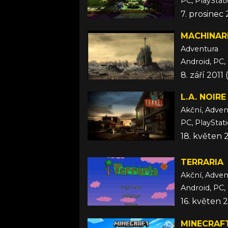
PC, PlayStat
7. prosinec 
MACHINAR
Adventura
Android, PC, 
8. září 2011
L.A. NOIRE
Akční, Adven
PC, PlayStat
18. květen 
TERRARIA
Akční, Adven
Android, PC,
16. květen 2
MINECRAF