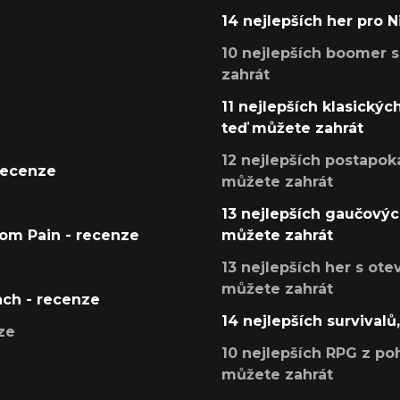
14 nejlepších her pro 
10 nejlepších boomer s
zahrát
11 nejlepších klasickýc
teď můžete zahrát
12 nejlepších postapoka
recenze
můžete zahrát
13 nejlepších gaučových
tom Pain - recenze
můžete zahrát
13 nejlepších her s ot
můžete zahrát
ach - recenze
14 nejlepších survivalů
ze
10 nejlepších RPG z poh
můžete zahrát