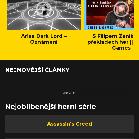
Arise Dark Lord –
S Filipem Ženíšk
Oznámení
překladech her || C
Games
NEJNOVĚJŠÍ ČLÁNKY
Nejoblíbenější herní série
Assassin's Creed