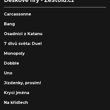
Deskové hry - ZeStolu.cz
Carcassonne
Bang
Osadníci z Katanu
7 divů světa: Duel
Monopoly
Dobble
Uno
Jízdenky, prosím!
Krycí jména
Na křídlech