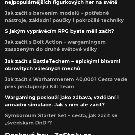
nejpopulárnějších figurkových her na světě
Jak začít s barvením modelů – potřebné
nástroje, základní poučky i pokročilé techniky
S jakým vyprávěcím RPG byste měli začít?
Jak začít s Bolt Action – wargamingem
zasazeným do druhé světové války
Jak začít s BattleTechem – epickými bitvami
obrovitých válečných mechů
Jak začít s Warhammerem 40,000? Cesta vede
přes přístupnější Kill Team
Wargaming poslouží jako zábava, vzdělání i
armádní simulace. Jak s ním ale začít?
Symbaroum Starter Set – cesta, jak začít se
„švédským DnD“?