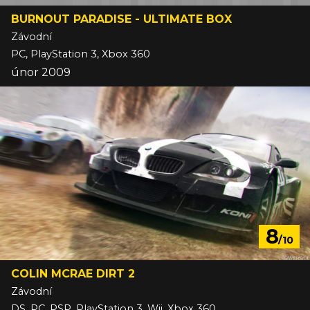
BURNOUT PARADISE - ULTIMATE BOX
Závodní
PC, PlayStation 3, Xbox 360
únor 2009
8
/10
COLIN MCRAE DIRT 2
Závodní
DS, PC, PSP, PlayStation 3, Wii, Xbox 360