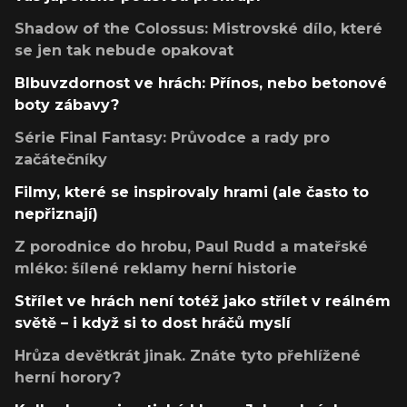
Shadow of the Colossus: Mistrovské dílo, které
se jen tak nebude opakovat
Blbuvzdornost ve hrách: Přínos, nebo betonové
boty zábavy?
Série Final Fantasy: Průvodce a rady pro
začátečníky
Filmy, které se inspirovaly hrami (ale často to
nepřiznají)
Z porodnice do hrobu, Paul Rudd a mateřské
mléko: šílené reklamy herní historie
Střílet ve hrách není totéž jako střílet v reálném
světě – i když si to dost hráčů myslí
Hrůza devětkrát jinak. Znáte tyto přehlížené
herní horory?