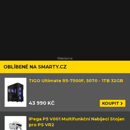
OBLÍBENÉ NA SMARTY.CZ
TIGO Ultimate R5-7500F, 5070 - 1TB 32GB
43 990 KČ
KOUPIT
iPega P5 V001 Multifunkční Nabíjecí Stojan
pro PS VR2