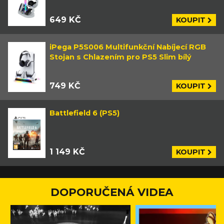
649 KČ
KOUPIT
iPega P5S006 Multifunkční Nabíjecí RGB
Stojan s Chlazením pro PS5 Slim bílý
749 KČ
KOUPIT
Battlefield 6 (PS5)
1 149 KČ
KOUPIT
DOPORUČENÁ VIDEA