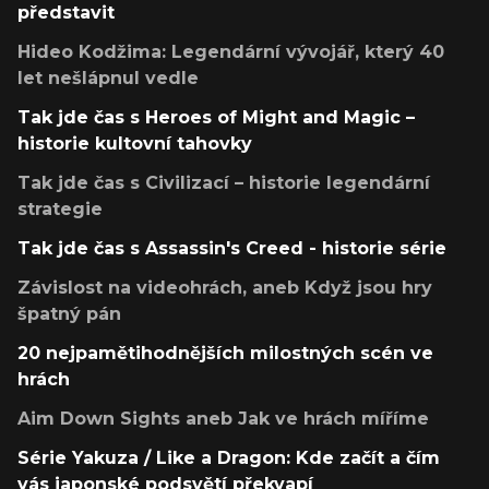
představit
Hideo Kodžima: Legendární vývojář, který 40
let nešlápnul vedle
Tak jde čas s Heroes of Might and Magic –
historie kultovní tahovky
Tak jde čas s Civilizací – historie legendární
strategie
Tak jde čas s Assassin's Creed - historie série
Závislost na videohrách, aneb Když jsou hry
špatný pán
20 nejpamětihodnějších milostných scén ve
hrách
Aim Down Sights aneb Jak ve hrách míříme
Série Yakuza / Like a Dragon: Kde začít a čím
vás japonské podsvětí překvapí