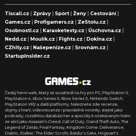
Tiscali.cz
|
Zprávy
|
Sport
|
Ženy
|
Cestování
|
Games.cz
|
Profigamers.cz
|
ZeStolu.cz
|
Osobnosti.cz
|
Karaoketexty.cz
|
Úschovna.cz
|
Nedd.cz
|
Moulík.cz
|
Fights.cz
|
Dokina.cz
|
CZhity.cz
|
Našepeníze.cz
|
Srovnám.cz
|
StartupInsider.cz
Český herní web, který se soustředí na hry pro PC, PlayStation 5,
PlayStation 4, Xbox Series X, Xbox Series S, Nintendo Switch,
PlayStation VR2 a další platformy. Naleznete zde recenze,
dojmy z hraní, videorecenze i pravidelné novinky, stejně jako
podcasty, rozsáhlou databázi her a speciály k očekávaným hrám
ze sérií jako Assassin's Creed, Call of Duty, Grand Theft Auto, The
Legend of Zelda, Final Fantasy, Kingdom Come: Deliverance,
Diablo, Stalker, The Elder Scrolls, Baldur's Gate, Hogwart's