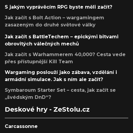
S jakým vyprávěcím RPG byste měli začít?
Jak začít s Bolt Action – wargamingem
zasazeným do druhé světové války
Jak začít s BattleTechem – epickými bitvami
obrovitých válečných mechů
Jak začít s Warhammerem 40,000? Cesta vede
přes přístupnější Kill Team
Wargaming poslouží jako zábava, vzdělání i
armádní simulace. Jak s ním ale začít?
Symbaroum Starter Set – cesta, jak začít se
„švédským DnD“?
Deskové hry - ZeStolu.cz
Carcassonne