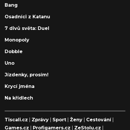
Bang
Osadníci z Katanu
7 divů světa: Duel
Monopoly
Dobble
Uno
Jízdenky, prosím!
Krycí jména
Na křídlech
Tiscali.cz
|
Zprávy
|
Sport
|
Ženy
|
Cestování
|
Games.cz
|
Profigamers.cz
|
ZeStolu.cz
|