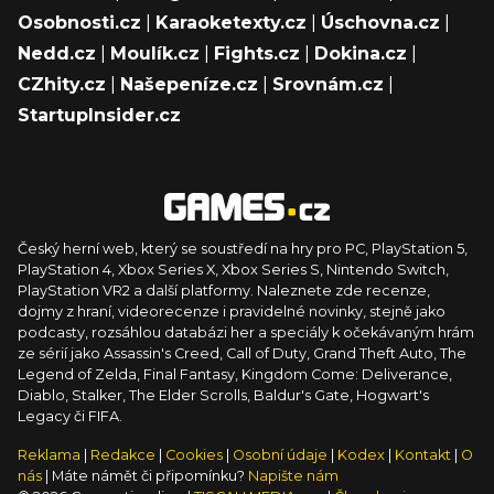
Osobnosti.cz
|
Karaoketexty.cz
|
Úschovna.cz
|
Nedd.cz
|
Moulík.cz
|
Fights.cz
|
Dokina.cz
|
CZhity.cz
|
Našepeníze.cz
|
Srovnám.cz
|
StartupInsider.cz
Český herní web, který se soustředí na hry pro PC, PlayStation 5,
PlayStation 4, Xbox Series X, Xbox Series S, Nintendo Switch,
PlayStation VR2 a další platformy. Naleznete zde recenze,
dojmy z hraní, videorecenze i pravidelné novinky, stejně jako
podcasty, rozsáhlou databázi her a speciály k očekávaným hrám
ze sérií jako Assassin's Creed, Call of Duty, Grand Theft Auto, The
Legend of Zelda, Final Fantasy, Kingdom Come: Deliverance,
Diablo, Stalker, The Elder Scrolls, Baldur's Gate, Hogwart's
Legacy či FIFA.
Reklama
|
Redakce
|
Cookies
|
Osobní údaje
|
Kodex
|
Kontakt
|
O
nás
| Máte námět či připomínku?
Napište nám