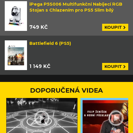
iPega P5S006 Multifunkční Nabíjecí RGB
Stojan s Chlazením pro PS5 Slim bílý
749 KČ
KOUPIT
Battlefield 6 (PS5)
1 149 KČ
KOUPIT
DOPORUČENÁ VIDEA