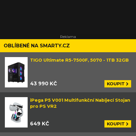
OBLÍBENÉ NA SMARTY.CZ
TIGO Ultimate R5-7500F, 5070 - 1TB 32GB
43 990 KČ
KOUPIT
iPega P5 V001 Multifunkční Nabíjecí Stojan
pro PS VR2
649 KČ
KOUPIT