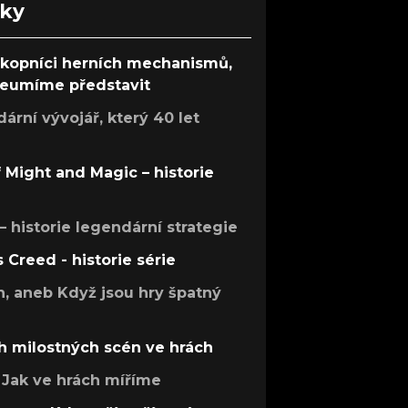
nky
ůkopníci herních mechanismů,
 neumíme představit
rní vývojář, který 40 let
f Might and Magic – historie
 – historie legendární strategie
s Creed - historie série
h, aneb Když jsou hry špatný
h milostných scén ve hrách
Jak ve hrách míříme