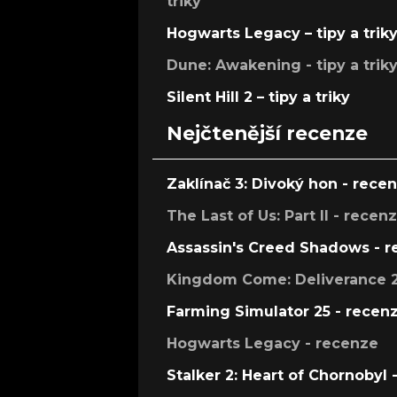
triky
Hogwarts Legacy – tipy a trik
Dune: Awakening - tipy a trik
Silent Hill 2 – tipy a triky
Nejčtenější recenze
Zaklínač 3: Divoký hon - rece
The Last of Us: Part II - recen
Assassin's Creed Shadows - 
Kingdom Come: Deliverance 2
Farming Simulator 25 - recen
Hogwarts Legacy - recenze
Stalker 2: Heart of Chornobyl 