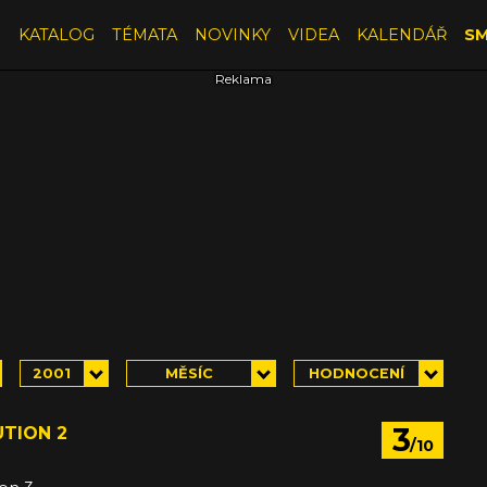
E
KATALOG
TÉMATA
NOVINKY
VIDEA
KALENDÁŘ
SM
2001
MĚSÍC
HODNOCENÍ
3
TION 2
/10