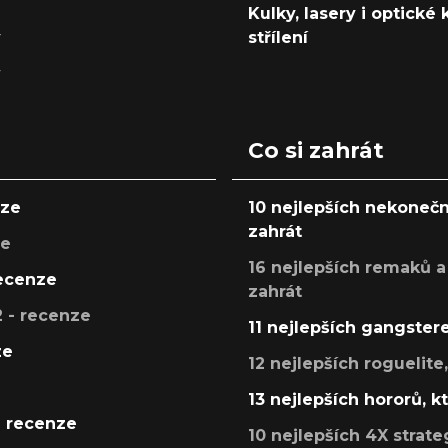
Kulky, lasery i optické
y
střílení
y
Co si zahrát
nze
10 nejlepších nekonečn
zahrát
ze
16 nejlepších remaků a
recenze
zahrát
 - recenze
11 nejlepších gangstere
ze
12 nejlepších roguelite
13 nejlepších hororů, k
- recenze
10 nejlepších 4X strate