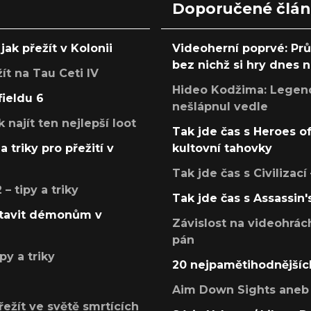
Doporučené člá
jak přežít v Kolonii
Videoherní poprvé: Pr
bez nichž si hry dnes
žít na Tau Ceti IV
Hideo Kodžima: Legendá
fieldu 6
nešlápnul vedle
k najít ten nejlepší loot
Tak jde čas s Heroes o
a triky pro přežití v
kultovní tahovky
Tak jde čas s Civilizací
 tipy a triky
Tak jde čas s Assassin'
postavit démonům v
Závislost na videohrác
pán
py a triky
20 nejpamětihodnějšíc
Aim Down Sights aneb 
přežít ve světě smrtících