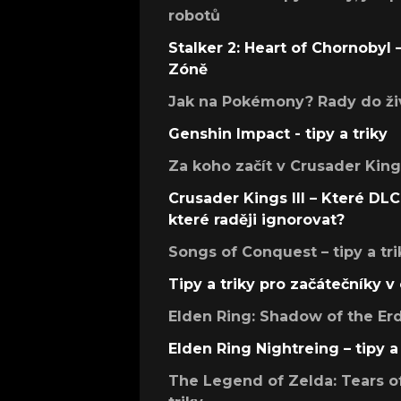
robotů
Stalker 2: Heart of Chornobyl – 
Zóně
Jak na Pokémony? Rady do živ
Genshin Impact - tipy a triky
Za koho začít v Crusader Kings
Crusader Kings III – Které DLC 
které raději ignorovat?
Songs of Conquest – tipy a tri
Tipy a triky pro začátečníky 
Elden Ring: Shadow of the Erdt
Elden Ring Nightreing – tipy a 
The Legend of Zelda: Tears of