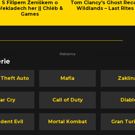
S Filipem Ženíškem o
Tom Clancy's Ghost Rec
řekladech her || Chléb &
Wildlands – Last Rites
Games
rie
 Theft Auto
Mafia
Zaklín
ar Cry
Call of Duty
Diabl
dent Evil
Mortal Kombat
Gran Tur