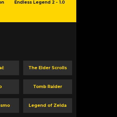
on
Endless Legend 2 - 1.0
Mafia: The Old Co
Man of Honor Ga
ač
The Elder Scrolls
o
Tomb Raider
ismo
Legend of Zelda