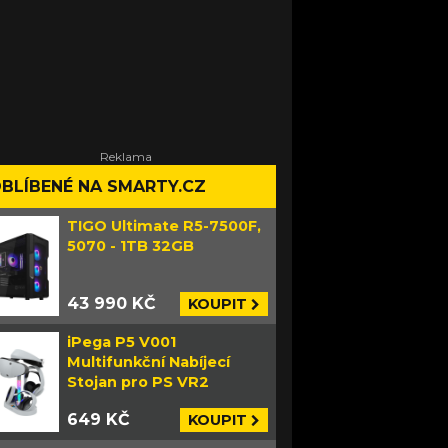
BLÍBENÉ NA SMARTY.CZ
TIGO Ultimate R5-7500F,
5070 - 1TB 32GB
43 990 KČ
KOUPIT
iPega P5 V001
Multifunkční Nabíjecí
Stojan pro PS VR2
649 KČ
KOUPIT