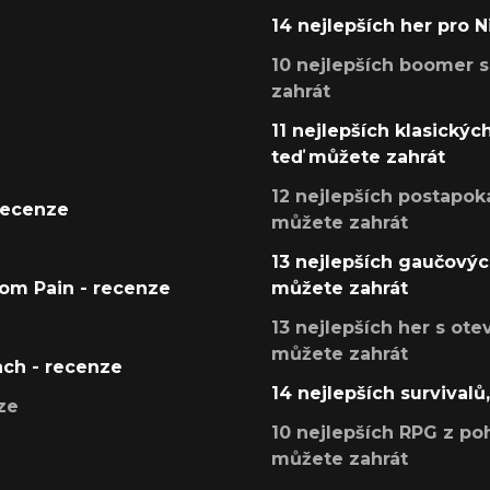
14 nejlepších her pro 
10 nejlepších boomer s
zahrát
11 nejlepších klasickýc
teď můžete zahrát
12 nejlepších postapoka
recenze
můžete zahrát
13 nejlepších gaučových
tom Pain - recenze
můžete zahrát
13 nejlepších her s ot
můžete zahrát
ach - recenze
14 nejlepších survivalů
ze
10 nejlepších RPG z poh
můžete zahrát