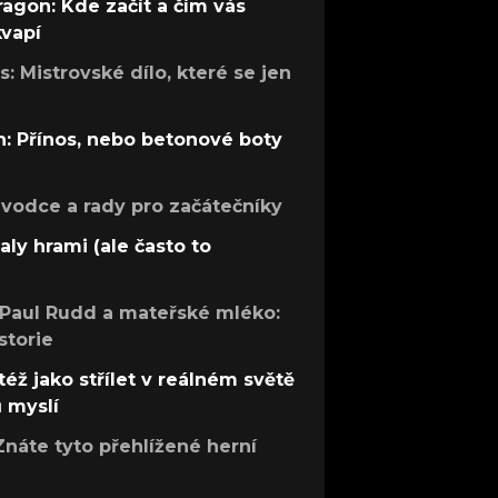
ragon: Kde začít a čím vás
kvapí
: Mistrovské dílo, které se jen
: Přínos, nebo betonové boty
růvodce a rady pro začátečníky
aly hrami (ale často to
 Paul Rudd a mateřské mléko:
storie
též jako střílet v reálném světě
ů myslí
Znáte tyto přehlížené herní