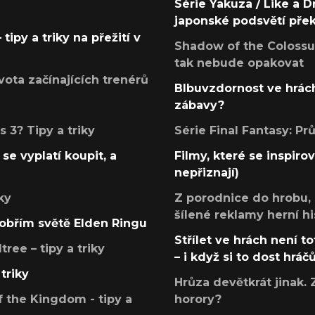
Série Yakuza / Like a D
japonské podsvětí pře
tipy a triky na přežití v
Shadow of the Colossus
tak nebude opakovat
ota začínajících trenérů
Blbuvzdornost ve hrách
zábavy?
 3? Tipy a triky
Série Final Fantasy: P
se vyplatí koupit, a
Filmy, které se inspirov
nepřiznají)
ky
Z porodnice do hrobu,
šílené reklamy herní hi
v obřím světě Elden Ringu
Střílet ve hrách není to
ree – tipy a triky
– i když si to dost hráč
triky
Hrůza devětkrát jinak. 
 the Kingdom - tipy a
horory?