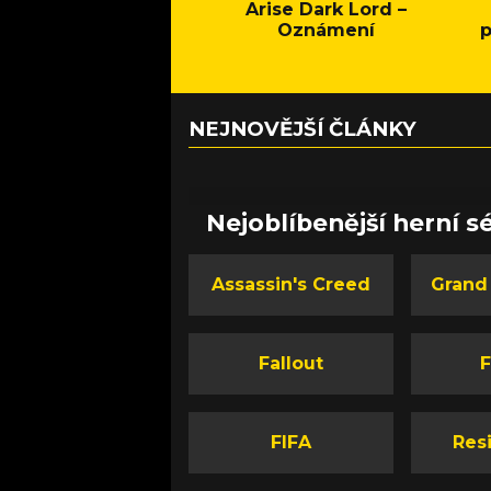
Arise Dark Lord –
Oznámení
p
NEJNOVĚJŠÍ ČLÁNKY
Nejoblíbenější herní sé
Assassin's Creed
Grand
Fallout
F
FIFA
Resi