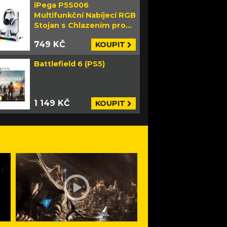
iPega P5S006
Multifunkční Nabíjecí RGB
Stojan s Chlazením pro
PS5 Slim bílý
749 KČ
KOUPIT
Battlefield 6 (PS5)
1 149 KČ
KOUPIT