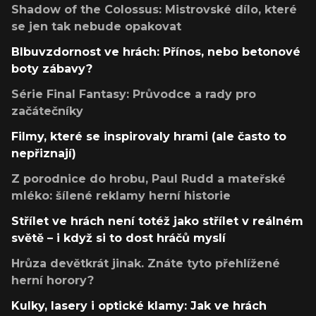
Shadow of the Colossus: Mistrovské dílo, které
se jen tak nebude opakovat
Blbuvzdornost ve hrách: Přínos, nebo betonové
boty zábavy?
Série Final Fantasy: Průvodce a rady pro
začátečníky
Filmy, které se inspirovaly hrami (ale často to
nepřiznají)
Z porodnice do hrobu, Paul Rudd a mateřské
mléko: šílené reklamy herní historie
Střílet ve hrách není totéž jako střílet v reálném
světě – i když si to dost hráčů myslí
Hrůza devětkrát jinak. Znáte tyto přehlížené
herní horory?
Kulky, lasery i optické klamy: Jak ve hrách