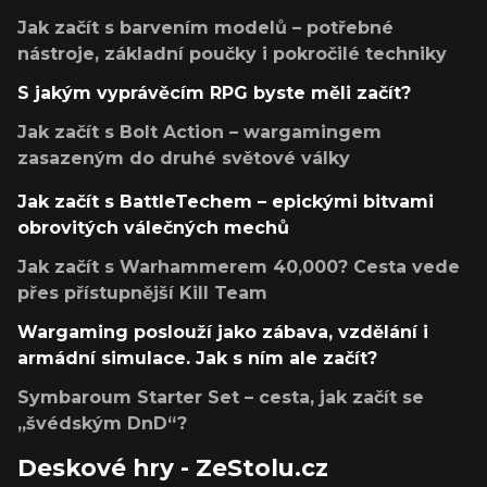
Jak začít s barvením modelů – potřebné
nástroje, základní poučky i pokročilé techniky
S jakým vyprávěcím RPG byste měli začít?
Jak začít s Bolt Action – wargamingem
zasazeným do druhé světové války
Jak začít s BattleTechem – epickými bitvami
obrovitých válečných mechů
Jak začít s Warhammerem 40,000? Cesta vede
přes přístupnější Kill Team
Wargaming poslouží jako zábava, vzdělání i
armádní simulace. Jak s ním ale začít?
Symbaroum Starter Set – cesta, jak začít se
„švédským DnD“?
Deskové hry - ZeStolu.cz