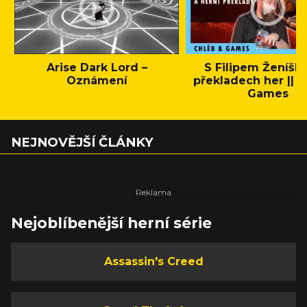
Arise Dark Lord –
S Filipem Ženíšk
Oznámení
překladech her || C
Games
NEJNOVĚJŠÍ ČLÁNKY
Nejoblíbenější herní série
Assassin's Creed