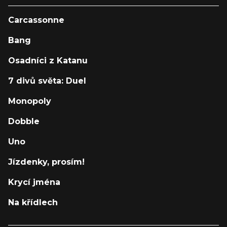
Carcassonne
Bang
Osadníci z Katanu
7 divů světa: Duel
Monopoly
Dobble
Uno
Jízdenky, prosím!
Krycí jména
Na křídlech