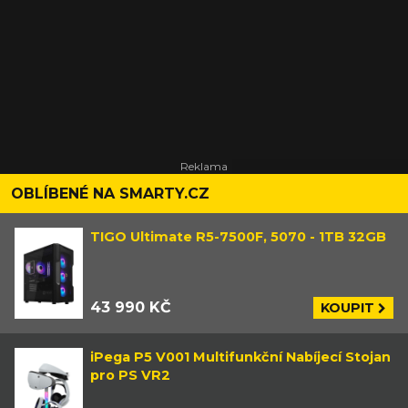
OBLÍBENÉ NA SMARTY.CZ
TIGO Ultimate R5-7500F, 5070 - 1TB 32GB
43 990 KČ
KOUPIT
iPega P5 V001 Multifunkční Nabíjecí Stojan
pro PS VR2