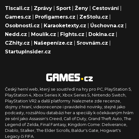
Tiscali.cz
|
Zprávy
|
Sport
|
Ženy
|
Cestování
|
Games.cz
|
Profigamers.cz
|
ZeStolu.cz
|
Osobnosti.cz
|
Karaoketexty.cz
|
Úschovna.cz
|
Nedd.cz
|
Moulík.cz
|
Fights.cz
|
Dokina.cz
|
CZhity.cz
|
Našepeníze.cz
|
Srovnám.cz
|
StartupInsider.cz
Český herní web, který se soustředí na hry pro PC, PlayStation 5,
PlayStation 4, Xbox Series X, Xbox Series S, Nintendo Switch,
PlayStation VR2 a další platformy. Naleznete zde recenze,
dojmy z hraní, videorecenze i pravidelné novinky, stejně jako
podcasty, rozsáhlou databázi her a speciály k očekávaným hrám
ze sérií jako Assassin's Creed, Call of Duty, Grand Theft Auto, The
Legend of Zelda, Final Fantasy, Kingdom Come: Deliverance,
Diablo, Stalker, The Elder Scrolls, Baldur's Gate, Hogwart's
Legacy či FIFA.