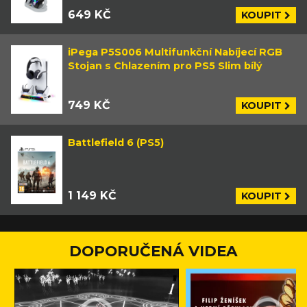
649 KČ
KOUPIT
iPega P5S006 Multifunkční Nabíjecí RGB
Stojan s Chlazením pro PS5 Slim bílý
749 KČ
KOUPIT
Battlefield 6 (PS5)
1 149 KČ
KOUPIT
DOPORUČENÁ VIDEA