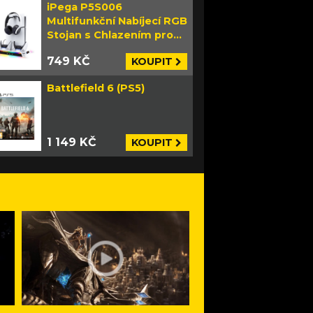
iPega P5S006
Multifunkční Nabíjecí RGB
Stojan s Chlazením pro
PS5 Slim bílý
749 KČ
KOUPIT
Battlefield 6 (PS5)
1 149 KČ
KOUPIT