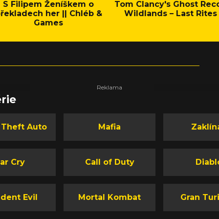
S Filipem Ženíškem o
Tom Clancy's Ghost Rec
řekladech her || Chléb &
Wildlands – Last Rites
Games
rie
 Theft Auto
Mafia
Zaklín
ar Cry
Call of Duty
Diabl
dent Evil
Mortal Kombat
Gran Tur