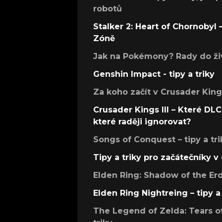
robotů
Stalker 2: Heart of Chornobyl – 
Zóně
Jak na Pokémony? Rady do živ
Genshin Impact - tipy a triky
Za koho začít v Crusader Kings
Crusader Kings III – Které DLC 
které raději ignorovat?
Songs of Conquest – tipy a tri
Tipy a triky pro začátečníky 
Elden Ring: Shadow of the Erdt
Elden Ring Nightreing – tipy a 
The Legend of Zelda: Tears of