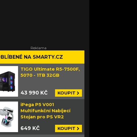
BLÍBENÉ NA SMARTY.CZ
TIGO Ultimate R5-7500F,
5070 - 1TB 32GB
43 990 KČ
KOUPIT
iPega P5 V001
Multifunkční Nabíjecí
Stojan pro PS VR2
649 KČ
KOUPIT