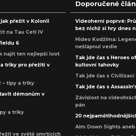
Doporučené člá
jak přežít v Kolonii
Videoherní poprvé: Pr
bez nichž si hry dnes
žít na Tau Ceti IV
Hideo Kodžima: Legendá
fieldu 6
nešlápnul vedle
k najít ten nejlepší loot
Tak jde čas s Heroes o
a triky pro přežití v
kultovní tahovky
Tak jde čas s Civilizací
 tipy a triky
Tak jde čas s Assassin'
postavit démonům v
Závislost na videohrác
pán
py a triky
20 nejpamětihodnějšíc
Aim Down Sights aneb 
přežít ve světě smrtících