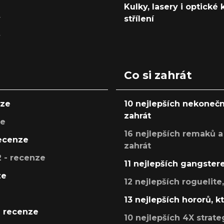
Kulky, lasery i optické
y
střílení
y
Co si zahrát
nze
10 nejlepších nekonečn
zahrát
ze
16 nejlepších remaků a
recenze
zahrát
 - recenze
11 nejlepších gangstere
ze
12 nejlepších roguelite
13 nejlepších hororů, k
- recenze
10 nejlepších 4X strate