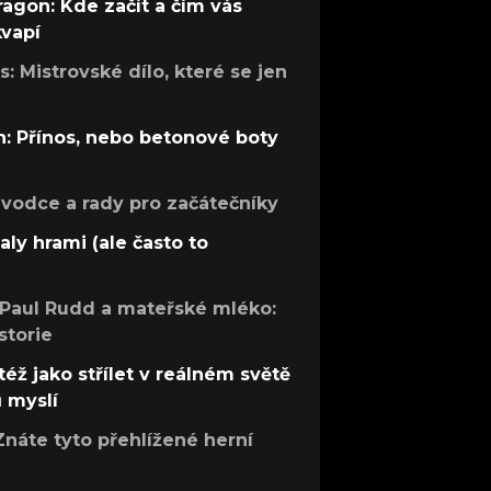
ragon: Kde začít a čím vás
kvapí
: Mistrovské dílo, které se jen
: Přínos, nebo betonové boty
růvodce a rady pro začátečníky
aly hrami (ale často to
 Paul Rudd a mateřské mléko:
storie
též jako střílet v reálném světě
ů myslí
Znáte tyto přehlížené herní