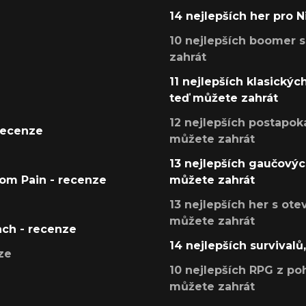
14 nejlepších her pro 
10 nejlepších boomer s
zahrát
11 nejlepších klasickýc
teď můžete zahrát
12 nejlepších postapoka
recenze
můžete zahrát
13 nejlepších gaučových
tom Pain - recenze
můžete zahrát
13 nejlepších her s ot
můžete zahrát
ach - recenze
14 nejlepších survivalů
ze
10 nejlepších RPG z poh
můžete zahrát