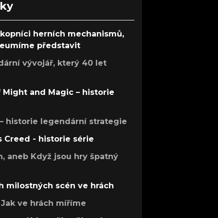
nky
ůkopníci herních mechanismů,
 neumíme představit
rní vývojář, který 40 let
f Might and Magic – historie
 – historie legendární strategie
s Creed - historie série
h, aneb Když jsou hry špatný
h milostných scén ve hrách
Jak ve hrách míříme