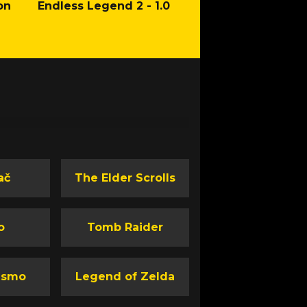
on
Endless Legend 2 - 1.0
Mafia: The Old Co
Man of Honor Ga
ač
The Elder Scrolls
o
Tomb Raider
ismo
Legend of Zelda