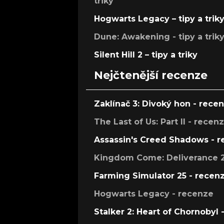
triky
Hogwarts Legacy – tipy a trik
Dune: Awakening - tipy a trik
Silent Hill 2 – tipy a triky
Nejčtenější recenze
Zaklínač 3: Divoký hon - rece
The Last of Us: Part II - recen
Assassin's Creed Shadows - 
Kingdom Come: Deliverance 2
Farming Simulator 25 - recen
Hogwarts Legacy - recenze
Stalker 2: Heart of Chornobyl 