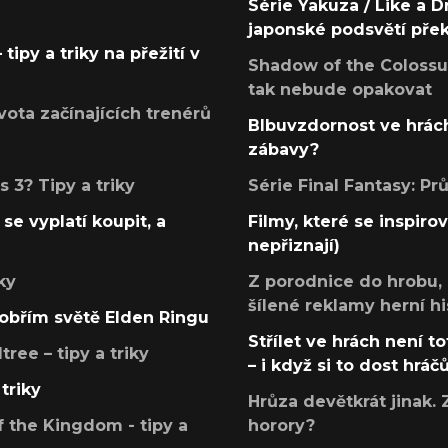
Série Yakuza / Like a D
japonské podsvětí pře
tipy a triky na přežití v
Shadow of the Colossus
tak nebude opakovat
ota začínajících trenérů
Blbuvzdornost ve hrách
zábavy?
 3? Tipy a triky
Série Final Fantasy: P
se vyplatí koupit, a
Filmy, které se inspirov
nepřiznají)
ky
Z porodnice do hrobu,
šílené reklamy herní hi
v obřím světě Elden Ringu
Střílet ve hrách není to
ree – tipy a triky
– i když si to dost hráč
triky
Hrůza devětkrát jinak. 
 the Kingdom - tipy a
horory?