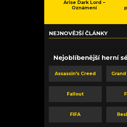
Arise Dark Lord –
Oznámení
p
NEJNOVĚJŠÍ ČLÁNKY
Nejoblíbenější herní sé
Assassin's Creed
Grand
Fallout
F
FIFA
Resi