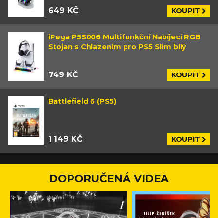
649 KČ
KOUPIT
iPega P5S006 Multifunkční Nabíjecí RGB
Stojan s Chlazením pro PS5 Slim bílý
749 KČ
KOUPIT
Battlefield 6 (PS5)
1 149 KČ
KOUPIT
DOPORUČENÁ VIDEA