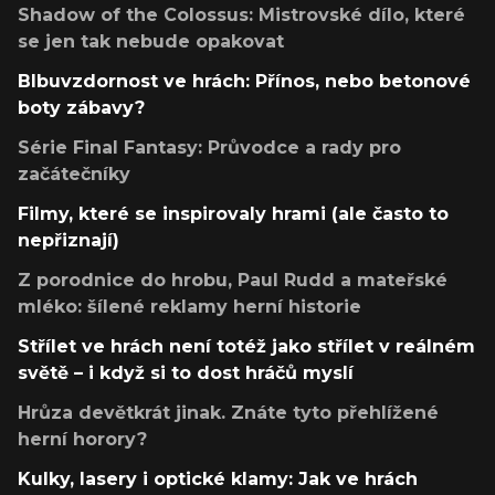
Shadow of the Colossus: Mistrovské dílo, které
se jen tak nebude opakovat
Blbuvzdornost ve hrách: Přínos, nebo betonové
boty zábavy?
Série Final Fantasy: Průvodce a rady pro
začátečníky
Filmy, které se inspirovaly hrami (ale často to
nepřiznají)
Z porodnice do hrobu, Paul Rudd a mateřské
mléko: šílené reklamy herní historie
Střílet ve hrách není totéž jako střílet v reálném
světě – i když si to dost hráčů myslí
Hrůza devětkrát jinak. Znáte tyto přehlížené
herní horory?
Kulky, lasery i optické klamy: Jak ve hrách