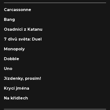
Carcassonne
Bang
Osadníci z Katanu
7 divů světa: Duel
Monopoly
Dobble
Uno
Jízdenky, prosím!
Krycí jména
Na křídlech