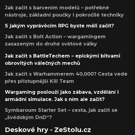
Jak začít s barvením modelů – potřebné
nástroje, základní poučky i pokročilé techniky
S jakým vyprávěcím RPG byste měli začít?
Jak začít s Bolt Action – wargamingem
zasazeným do druhé světové války
Jak začít s BattleTechem – epickými bitvami
obrovitých válečných mechů
Jak začít s Warhammerem 40,000? Cesta vede
přes přístupnější Kill Team
Wargaming poslouží jako zábava, vzdělání i
armádní simulace. Jak s ním ale začít?
Symbaroum Starter Set – cesta, jak začít se
„švédským DnD“?
Deskové hry - ZeStolu.cz