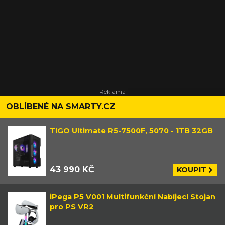
OBLÍBENÉ NA SMARTY.CZ
TIGO Ultimate R5-7500F, 5070 - 1TB 32GB
43 990 KČ
KOUPIT
iPega P5 V001 Multifunkční Nabíjecí Stojan
pro PS VR2