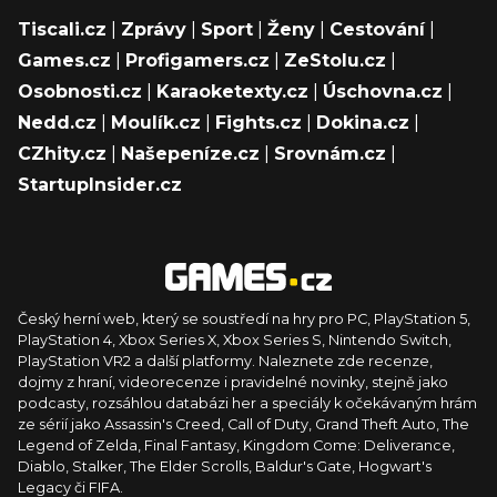
Tiscali.cz
|
Zprávy
|
Sport
|
Ženy
|
Cestování
|
Games.cz
|
Profigamers.cz
|
ZeStolu.cz
|
Osobnosti.cz
|
Karaoketexty.cz
|
Úschovna.cz
|
Nedd.cz
|
Moulík.cz
|
Fights.cz
|
Dokina.cz
|
CZhity.cz
|
Našepeníze.cz
|
Srovnám.cz
|
StartupInsider.cz
Český herní web, který se soustředí na hry pro PC, PlayStation 5,
PlayStation 4, Xbox Series X, Xbox Series S, Nintendo Switch,
PlayStation VR2 a další platformy. Naleznete zde recenze,
dojmy z hraní, videorecenze i pravidelné novinky, stejně jako
podcasty, rozsáhlou databázi her a speciály k očekávaným hrám
ze sérií jako Assassin's Creed, Call of Duty, Grand Theft Auto, The
Legend of Zelda, Final Fantasy, Kingdom Come: Deliverance,
Diablo, Stalker, The Elder Scrolls, Baldur's Gate, Hogwart's
Legacy či FIFA.