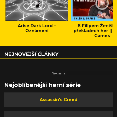
Arise Dark Lord –
S Filipem Ženíšk
Oznámení
překladech her || C
Games
NEJNOVĚJŠÍ ČLÁNKY
Nejoblíbenější herní série
Assassin's Creed