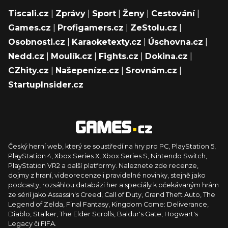
Tiscali.cz
|
Zprávy
|
Sport
|
Ženy
|
Cestování
|
Games.cz
|
Profigamers.cz
|
ZeStolu.cz
|
Osobnosti.cz
|
Karaoketexty.cz
|
Úschovna.cz
|
Nedd.cz
|
Moulík.cz
|
Fights.cz
|
Dokina.cz
|
CZhity.cz
|
Našepeníze.cz
|
Srovnám.cz
|
StartupInsider.cz
Český herní web, který se soustředí na hry pro PC, PlayStation 5,
PlayStation 4, Xbox Series X, Xbox Series S, Nintendo Switch,
PlayStation VR2 a další platformy. Naleznete zde recenze,
dojmy z hraní, videorecenze i pravidelné novinky, stejně jako
podcasty, rozsáhlou databázi her a speciály k očekávaným hrám
ze sérií jako Assassin's Creed, Call of Duty, Grand Theft Auto, The
Legend of Zelda, Final Fantasy, Kingdom Come: Deliverance,
Diablo, Stalker, The Elder Scrolls, Baldur's Gate, Hogwart's
Legacy či FIFA.