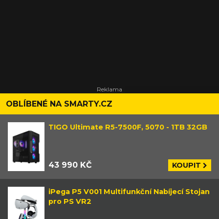
OBLÍBENÉ NA SMARTY.CZ
TIGO Ultimate R5-7500F, 5070 - 1TB 32GB
43 990 KČ
KOUPIT
iPega P5 V001 Multifunkční Nabíjecí Stojan
pro PS VR2