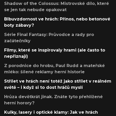
Shadow of the Colossus: Mistrovské dílo, které
se jen tak nebude opakovat
Blbuvzdornost ve hrách: Přínos, nebo betonové
boty zábavy?
Série Final Fantasy: Průvodce a rady pro
začátečníky
Filmy, které se inspirovaly hrami (ale často to
nepřiznají)
Z porodnice do hrobu, Paul Rudd a mateřské
mléko: šílené reklamy herní historie
Střílet ve hrách není totéž jako střílet v reálném
světě – i když si to dost hráčů myslí
Hrůza devětkrát jinak. Znáte tyto přehlížené
herní horory?
Kulky, lasery i optické klamy: Jak ve hrách