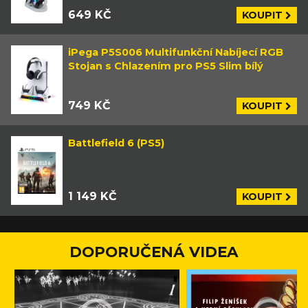
649 KČ
KOUPIT
iPega P5S006 Multifunkční Nabíjecí RGB
Stojan s Chlazením pro PS5 Slim bílý
749 KČ
KOUPIT
Battlefield 6 (PS5)
1 149 KČ
KOUPIT
DOPORUČENÁ VIDEA