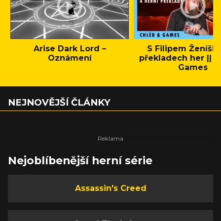
Arise Dark Lord –
S Filipem Ženíšk
Oznámení
překladech her || C
Games
NEJNOVĚJŠÍ ČLÁNKY
Nejoblíbenější herní série
Assassin's Creed