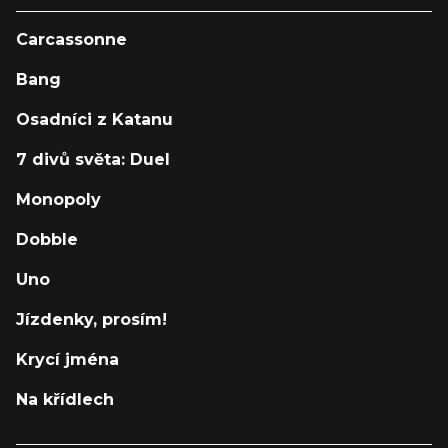
Carcassonne
Bang
Osadníci z Katanu
7 divů světa: Duel
Monopoly
Dobble
Uno
Jízdenky, prosím!
Krycí jména
Na křídlech