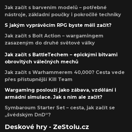
Jak začít s barvením modelů – potřebné
nástroje, základní poučky i pokročilé techniky
S jakým vyprávěcím RPG byste měli začít?
Jak začít s Bolt Action – wargamingem
zasazeným do druhé světové války
Jak začít s BattleTechem – epickými bitvami
obrovitých válečných mechů
Jak začít s Warhammerem 40,000? Cesta vede
přes přístupnější Kill Team
Wargaming poslouží jako zábava, vzdělání i
armádní simulace. Jak s ním ale začít?
Symbaroum Starter Set – cesta, jak začít se
„švédským DnD“?
Deskové hry - ZeStolu.cz