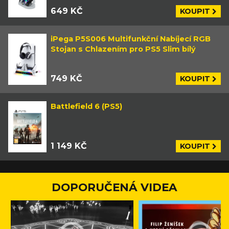
649 KČ
KOUPIT
iPega P5S006 Multifunkční Nabíjecí RGB
Stojan s Chlazením pro PS5 Slim bílý
749 KČ
KOUPIT
Battlefield 6 (PS5)
1 149 KČ
KOUPIT
DOPORUČENÁ VIDEA