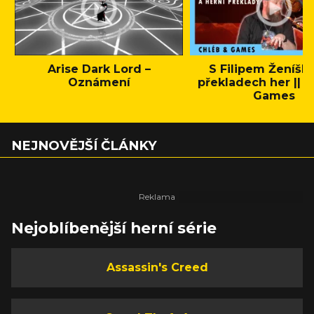
Arise Dark Lord –
S Filipem Ženíšk
Oznámení
překladech her || C
Games
NEJNOVĚJŠÍ ČLÁNKY
Nejoblíbenější herní série
Assassin's Creed