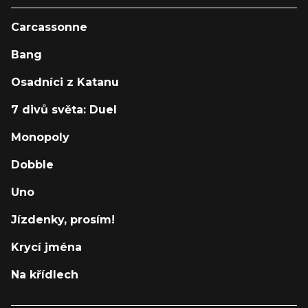
Carcassonne
Bang
Osadníci z Katanu
7 divů světa: Duel
Monopoly
Dobble
Uno
Jízdenky, prosím!
Krycí jména
Na křídlech