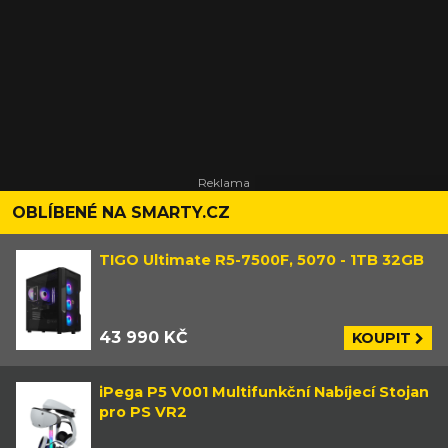
OBLÍBENÉ NA SMARTY.CZ
TIGO Ultimate R5-7500F, 5070 - 1TB 32GB
43 990 KČ
KOUPIT
iPega P5 V001 Multifunkční Nabíjecí Stojan
pro PS VR2