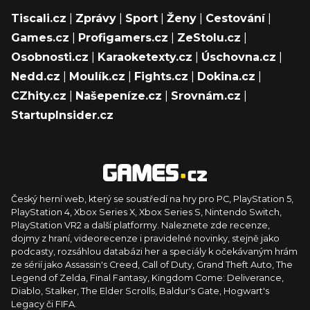
Tiscali.cz
|
Zprávy
|
Sport
|
Ženy
|
Cestování
|
Games.cz
|
Profigamers.cz
|
ZeStolu.cz
|
Osobnosti.cz
|
Karaoketexty.cz
|
Úschovna.cz
|
Nedd.cz
|
Moulík.cz
|
Fights.cz
|
Dokina.cz
|
CZhity.cz
|
Našepeníze.cz
|
Srovnám.cz
|
StartupInsider.cz
Český herní web, který se soustředí na hry pro PC, PlayStation 5,
PlayStation 4, Xbox Series X, Xbox Series S, Nintendo Switch,
PlayStation VR2 a další platformy. Naleznete zde recenze,
dojmy z hraní, videorecenze i pravidelné novinky, stejně jako
podcasty, rozsáhlou databázi her a speciály k očekávaným hrám
ze sérií jako Assassin's Creed, Call of Duty, Grand Theft Auto, The
Legend of Zelda, Final Fantasy, Kingdom Come: Deliverance,
Diablo, Stalker, The Elder Scrolls, Baldur's Gate, Hogwart's
Legacy či FIFA.