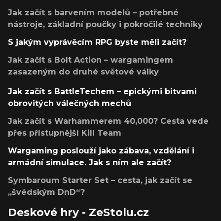
Jak začít s barvením modelů – potřebné
nástroje, základní poučky i pokročilé techniky
S jakým vyprávěcím RPG byste měli začít?
Jak začít s Bolt Action – wargamingem
zasazeným do druhé světové války
Jak začít s BattleTechem – epickými bitvami
obrovitých válečných mechů
Jak začít s Warhammerem 40,000? Cesta vede
přes přístupnější Kill Team
Wargaming poslouží jako zábava, vzdělání i
armádní simulace. Jak s ním ale začít?
Symbaroum Starter Set – cesta, jak začít se
„švédským DnD“?
Deskové hry - ZeStolu.cz