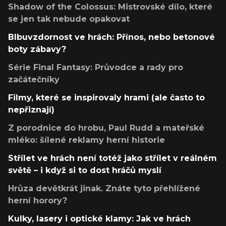
Shadow of the Colossus: Mistrovské dílo, které
se jen tak nebude opakovat
Blbuvzdornost ve hrách: Přínos, nebo betonové
boty zábavy?
Série Final Fantasy: Průvodce a rady pro
začátečníky
Filmy, které se inspirovaly hrami (ale často to
nepřiznají)
Z porodnice do hrobu, Paul Rudd a mateřské
mléko: šílené reklamy herní historie
Střílet ve hrách není totéž jako střílet v reálném
světě – i když si to dost hráčů myslí
Hrůza devětkrát jinak. Znáte tyto přehlížené
herní horory?
Kulky, lasery i optické klamy: Jak ve hrách