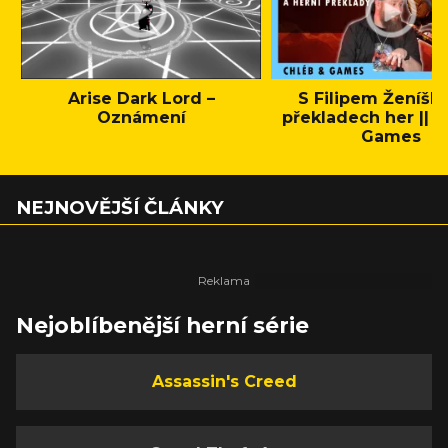
Arise Dark Lord –
S Filipem Ženíšk
Oznámení
překladech her || C
Games
NEJNOVĚJŠÍ ČLÁNKY
Nejoblíbenější herní série
Assassin's Creed