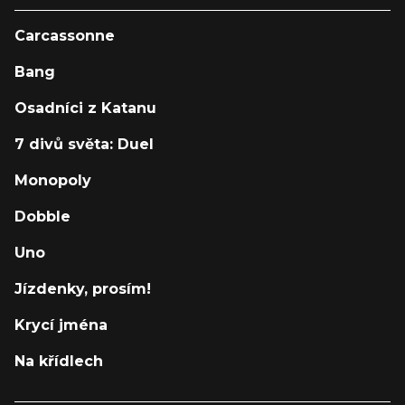
Carcassonne
Bang
Osadníci z Katanu
7 divů světa: Duel
Monopoly
Dobble
Uno
Jízdenky, prosím!
Krycí jména
Na křídlech