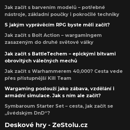
Jak začít s barvením modelů – potřebné
nástroje, základní poučky i pokročilé techniky
S jakým vyprávěcím RPG byste měli začít?
Jak začít s Bolt Action – wargamingem
zasazeným do druhé světové války
Jak začít s BattleTechem – epickými bitvami
obrovitých válečných mechů
Jak začít s Warhammerem 40,000? Cesta vede
přes přístupnější Kill Team
Wargaming poslouží jako zábava, vzdělání i
armádní simulace. Jak s ním ale začít?
Symbaroum Starter Set – cesta, jak začít se
„švédským DnD“?
Deskové hry - ZeStolu.cz