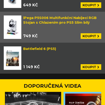
649 KČ
KOUPIT
iPega P5S006 Multifunkční Nabíjecí RGB
Stojan s Chlazením pro PS5 Slim bílý
749 KČ
KOUPIT
Battlefield 6 (PS5)
1 149 KČ
KOUPIT
DOPORUČENÁ VIDEA