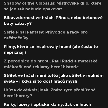
Shadow of the Colossus: Mistrovské dílo, které
se jen tak nebude opakovat
Blbuvzdornost ve hrách: Přínos, nebo betonové
boty zábavy?
Série Final Fantasy: Průvodce a rady pro
začátečníky
Filmy, které se inspirovaly hrami (ale často to
nepřiznají)
Z porodnice do hrobu, Paul Rudd a mateřské
mléko: šílené reklamy herní historie
Střílet ve hrách není totéž jako střílet v reálném
světě – i když si to dost hráčů myslí
Hrůza devětkrát jinak. Znáte tyto přehlížené
herní horory?
Kulky, lasery i optické klamy: Jak ve hrách