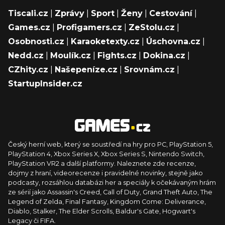
Tiscali.cz
|
Zprávy
|
Sport
|
Ženy
|
Cestování
|
Games.cz
|
Profigamers.cz
|
ZeStolu.cz
|
Osobnosti.cz
|
Karaoketexty.cz
|
Úschovna.cz
|
Nedd.cz
|
Moulík.cz
|
Fights.cz
|
Dokina.cz
|
CZhity.cz
|
Našepeníze.cz
|
Srovnám.cz
|
StartupInsider.cz
Český herní web, který se soustředí na hry pro PC, PlayStation 5,
PlayStation 4, Xbox Series X, Xbox Series S, Nintendo Switch,
PlayStation VR2 a další platformy. Naleznete zde recenze,
dojmy z hraní, videorecenze i pravidelné novinky, stejně jako
podcasty, rozsáhlou databázi her a speciály k očekávaným hrám
ze sérií jako Assassin's Creed, Call of Duty, Grand Theft Auto, The
Legend of Zelda, Final Fantasy, Kingdom Come: Deliverance,
Diablo, Stalker, The Elder Scrolls, Baldur's Gate, Hogwart's
Legacy či FIFA.