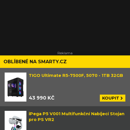
OBLÍBENÉ NA SMARTY.CZ
TIGO Ultimate R5-7500F, 5070 - 1TB 32GB
43 990 KČ
KOUPIT
iPega P5 V001 Multifunkční Nabíjecí Stojan
pro PS VR2