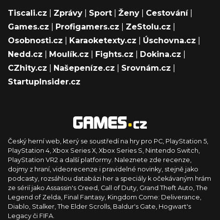
Tiscali.cz
|
Zprávy
|
Sport
|
Ženy
|
Cestování
|
Games.cz
|
Profigamers.cz
|
ZeStolu.cz
|
Osobnosti.cz
|
Karaoketexty.cz
|
Úschovna.cz
|
Nedd.cz
|
Moulík.cz
|
Fights.cz
|
Dokina.cz
|
CZhity.cz
|
Našepeníze.cz
|
Srovnám.cz
|
StartupInsider.cz
Český herní web, který se soustředí na hry pro PC, PlayStation 5,
PlayStation 4, Xbox Series X, Xbox Series S, Nintendo Switch,
PlayStation VR2 a další platformy. Naleznete zde recenze,
dojmy z hraní, videorecenze i pravidelné novinky, stejně jako
podcasty, rozsáhlou databázi her a speciály k očekávaným hrám
ze sérií jako Assassin's Creed, Call of Duty, Grand Theft Auto, The
Legend of Zelda, Final Fantasy, Kingdom Come: Deliverance,
Diablo, Stalker, The Elder Scrolls, Baldur's Gate, Hogwart's
Legacy či FIFA.