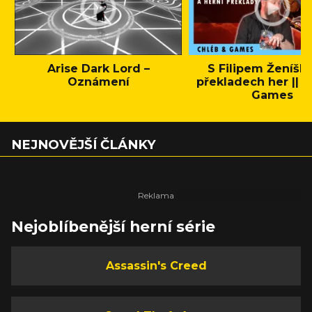
Arise Dark Lord –
S Filipem Ženíšk
Oznámení
překladech her || C
Games
NEJNOVĚJŠÍ ČLÁNKY
Nejoblíbenější herní série
Assassin's Creed