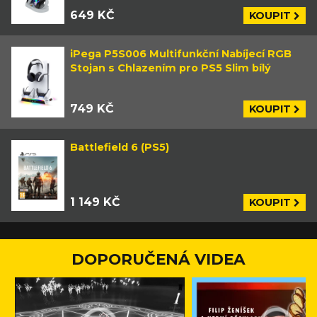
649 KČ
KOUPIT
iPega P5S006 Multifunkční Nabíjecí RGB
Stojan s Chlazením pro PS5 Slim bílý
749 KČ
KOUPIT
Battlefield 6 (PS5)
1 149 KČ
KOUPIT
DOPORUČENÁ VIDEA