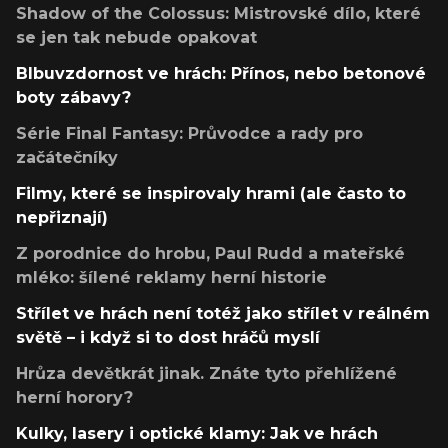
Shadow of the Colossus: Mistrovské dílo, které
se jen tak nebude opakovat
Blbuvzdornost ve hrách: Přínos, nebo betonové
boty zábavy?
Série Final Fantasy: Průvodce a rady pro
začátečníky
Filmy, které se inspirovaly hrami (ale často to
nepřiznají)
Z porodnice do hrobu, Paul Rudd a mateřské
mléko: šílené reklamy herní historie
Střílet ve hrách není totéž jako střílet v reálném
světě – i když si to dost hráčů myslí
Hrůza devětkrát jinak. Znáte tyto přehlížené
herní horory?
Kulky, lasery i optické klamy: Jak ve hrách