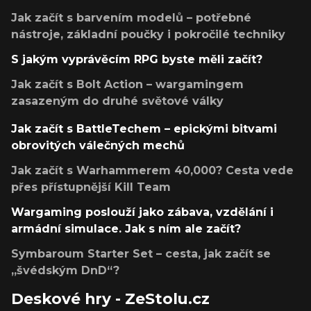
Jak začít s barvením modelů – potřebné
nástroje, základní poučky i pokročilé techniky
S jakým vyprávěcím RPG byste měli začít?
Jak začít s Bolt Action – wargamingem
zasazeným do druhé světové války
Jak začít s BattleTechem – epickými bitvami
obrovitých válečných mechů
Jak začít s Warhammerem 40,000? Cesta vede
přes přístupnější Kill Team
Wargaming poslouží jako zábava, vzdělání i
armádní simulace. Jak s ním ale začít?
Symbaroum Starter Set – cesta, jak začít se
„švédským DnD“?
Deskové hry - ZeStolu.cz