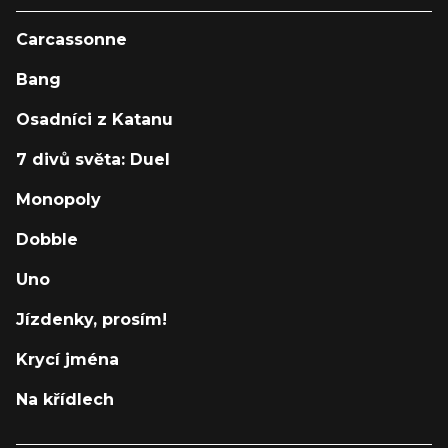
Carcassonne
Bang
Osadníci z Katanu
7 divů světa: Duel
Monopoly
Dobble
Uno
Jízdenky, prosím!
Krycí jména
Na křídlech