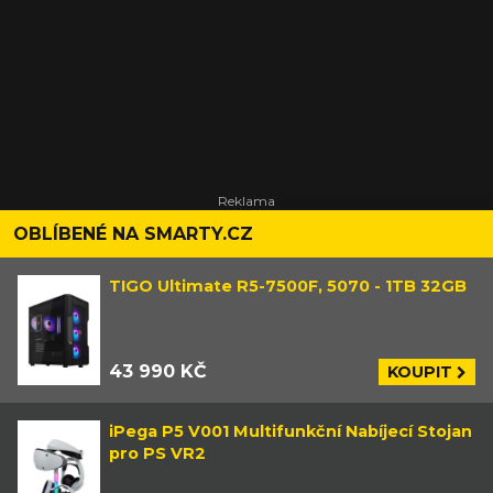
OBLÍBENÉ NA SMARTY.CZ
TIGO Ultimate R5-7500F, 5070 - 1TB 32GB
43 990 KČ
KOUPIT
iPega P5 V001 Multifunkční Nabíjecí Stojan
pro PS VR2