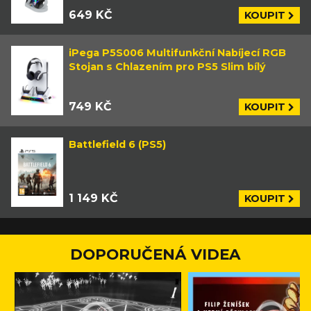
649 KČ
KOUPIT
iPega P5S006 Multifunkční Nabíjecí RGB
Stojan s Chlazením pro PS5 Slim bílý
749 KČ
KOUPIT
Battlefield 6 (PS5)
1 149 KČ
KOUPIT
DOPORUČENÁ VIDEA