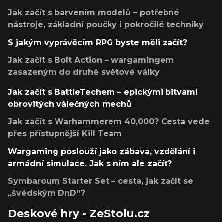
Jak začít s barvením modelů – potřebné
nástroje, základní poučky i pokročilé techniky
S jakým vyprávěcím RPG byste měli začít?
Jak začít s Bolt Action – wargamingem
zasazeným do druhé světové války
Jak začít s BattleTechem – epickými bitvami
obrovitých válečných mechů
Jak začít s Warhammerem 40,000? Cesta vede
přes přístupnější Kill Team
Wargaming poslouží jako zábava, vzdělání i
armádní simulace. Jak s ním ale začít?
Symbaroum Starter Set – cesta, jak začít se
„švédským DnD“?
Deskové hry - ZeStolu.cz