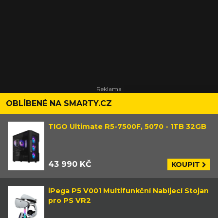
OBLÍBENÉ NA SMARTY.CZ
TIGO Ultimate R5-7500F, 5070 - 1TB 32GB
43 990 KČ
KOUPIT
iPega P5 V001 Multifunkční Nabíjecí Stojan
pro PS VR2