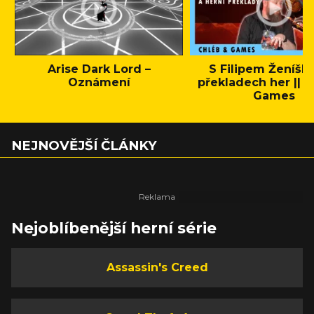
Arise Dark Lord –
S Filipem Ženíšk
Oznámení
překladech her || C
Games
NEJNOVĚJŠÍ ČLÁNKY
Nejoblíbenější herní série
Assassin's Creed