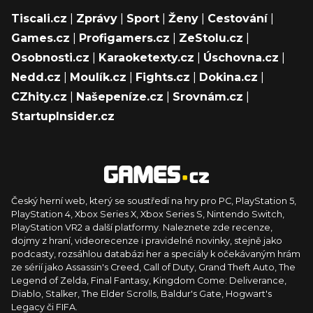
Tiscali.cz
|
Zprávy
|
Sport
|
Ženy
|
Cestování
|
Games.cz
|
Profigamers.cz
|
ZeStolu.cz
|
Osobnosti.cz
|
Karaoketexty.cz
|
Úschovna.cz
|
Nedd.cz
|
Moulík.cz
|
Fights.cz
|
Dokina.cz
|
CZhity.cz
|
Našepeníze.cz
|
Srovnám.cz
|
StartupInsider.cz
Český herní web, který se soustředí na hry pro PC, PlayStation 5,
PlayStation 4, Xbox Series X, Xbox Series S, Nintendo Switch,
PlayStation VR2 a další platformy. Naleznete zde recenze,
dojmy z hraní, videorecenze i pravidelné novinky, stejně jako
podcasty, rozsáhlou databázi her a speciály k očekávaným hrám
ze sérií jako Assassin's Creed, Call of Duty, Grand Theft Auto, The
Legend of Zelda, Final Fantasy, Kingdom Come: Deliverance,
Diablo, Stalker, The Elder Scrolls, Baldur's Gate, Hogwart's
Legacy či FIFA.