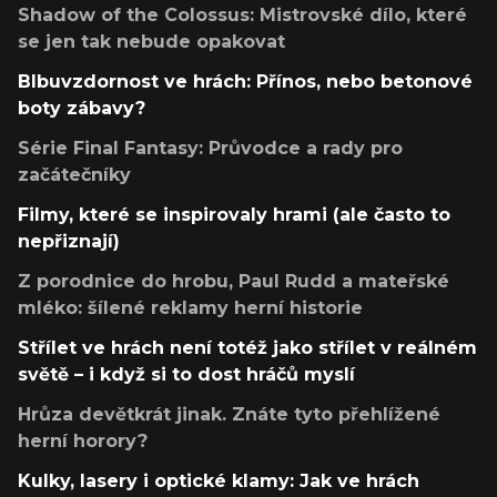
Shadow of the Colossus: Mistrovské dílo, které
se jen tak nebude opakovat
Blbuvzdornost ve hrách: Přínos, nebo betonové
boty zábavy?
Série Final Fantasy: Průvodce a rady pro
začátečníky
Filmy, které se inspirovaly hrami (ale často to
nepřiznají)
Z porodnice do hrobu, Paul Rudd a mateřské
mléko: šílené reklamy herní historie
Střílet ve hrách není totéž jako střílet v reálném
světě – i když si to dost hráčů myslí
Hrůza devětkrát jinak. Znáte tyto přehlížené
herní horory?
Kulky, lasery i optické klamy: Jak ve hrách