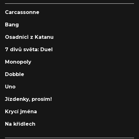
Carcassonne
Bang
Osadníci z Katanu
7 divů světa: Duel
Monopoly
Dobble
Uno
Jízdenky, prosím!
Krycí jména
Na křídlech