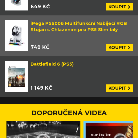
649 KČ
KOUPIT
iPega P5S006 Multifunkční Nabíjecí RGB
Stojan s Chlazením pro PS5 Slim bílý
749 KČ
KOUPIT
Battlefield 6 (PS5)
1 149 KČ
KOUPIT
DOPORUČENÁ VIDEA