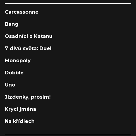
Carcassonne
Bang
Osadníci z Katanu
7 divů světa: Duel
Monopoly
Dobble
Uno
Jízdenky, prosím!
Krycí jména
Na křídlech