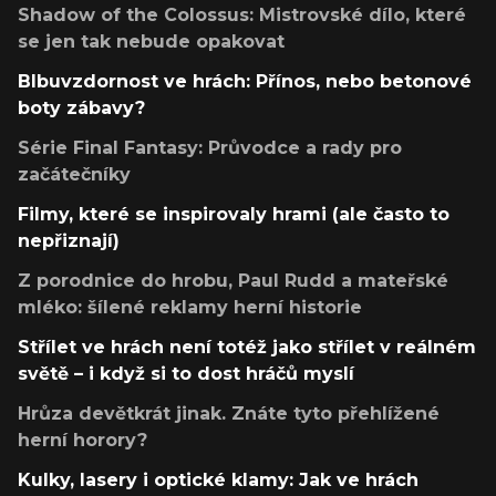
Shadow of the Colossus: Mistrovské dílo, které
se jen tak nebude opakovat
Blbuvzdornost ve hrách: Přínos, nebo betonové
boty zábavy?
Série Final Fantasy: Průvodce a rady pro
začátečníky
Filmy, které se inspirovaly hrami (ale často to
nepřiznají)
Z porodnice do hrobu, Paul Rudd a mateřské
mléko: šílené reklamy herní historie
Střílet ve hrách není totéž jako střílet v reálném
světě – i když si to dost hráčů myslí
Hrůza devětkrát jinak. Znáte tyto přehlížené
herní horory?
Kulky, lasery i optické klamy: Jak ve hrách