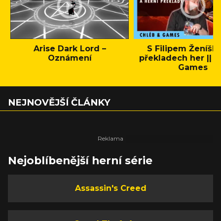
Arise Dark Lord –
S Filipem Ženíšk
Oznámení
překladech her || C
Games
NEJNOVĚJŠÍ ČLÁNKY
Nejoblíbenější herní série
Assassin's Creed