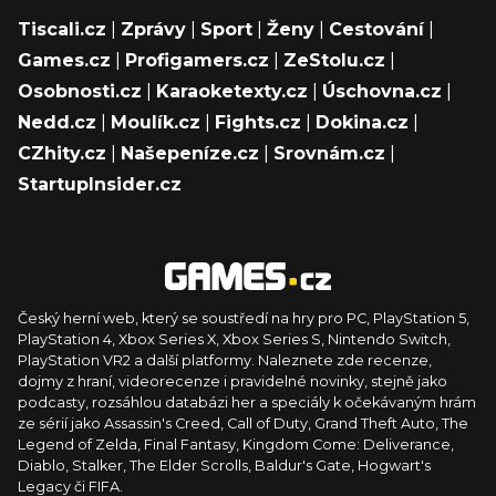
Tiscali.cz
|
Zprávy
|
Sport
|
Ženy
|
Cestování
|
Games.cz
|
Profigamers.cz
|
ZeStolu.cz
|
Osobnosti.cz
|
Karaoketexty.cz
|
Úschovna.cz
|
Nedd.cz
|
Moulík.cz
|
Fights.cz
|
Dokina.cz
|
CZhity.cz
|
Našepeníze.cz
|
Srovnám.cz
|
StartupInsider.cz
Český herní web, který se soustředí na hry pro PC, PlayStation 5,
PlayStation 4, Xbox Series X, Xbox Series S, Nintendo Switch,
PlayStation VR2 a další platformy. Naleznete zde recenze,
dojmy z hraní, videorecenze i pravidelné novinky, stejně jako
podcasty, rozsáhlou databázi her a speciály k očekávaným hrám
ze sérií jako Assassin's Creed, Call of Duty, Grand Theft Auto, The
Legend of Zelda, Final Fantasy, Kingdom Come: Deliverance,
Diablo, Stalker, The Elder Scrolls, Baldur's Gate, Hogwart's
Legacy či FIFA.