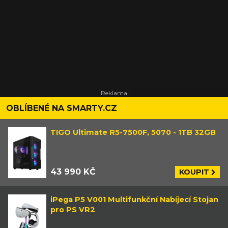
OBLÍBENÉ NA SMARTY.CZ
TIGO Ultimate R5-7500F, 5070 - 1TB 32GB
43 990 KČ
KOUPIT
iPega P5 V001 Multifunkční Nabíjecí Stojan
pro PS VR2