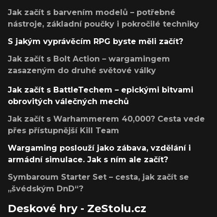
Jak začít s barvením modelů – potřebné
nástroje, základní poučky i pokročilé techniky
S jakým vyprávěcím RPG byste měli začít?
Jak začít s Bolt Action – wargamingem
zasazeným do druhé světové války
Jak začít s BattleTechem – epickými bitvami
obrovitých válečných mechů
Jak začít s Warhammerem 40,000? Cesta vede
přes přístupnější Kill Team
Wargaming poslouží jako zábava, vzdělání i
armádní simulace. Jak s ním ale začít?
Symbaroum Starter Set – cesta, jak začít se
„švédským DnD“?
Deskové hry - ZeStolu.cz