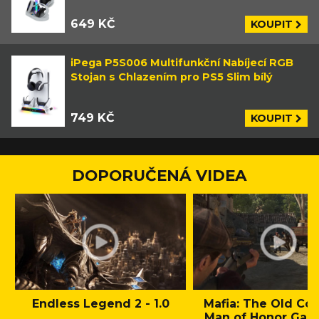
649 KČ
KOUPIT
iPega P5S006 Multifunkční Nabíjecí RGB
Stojan s Chlazením pro PS5 Slim bílý
749 KČ
KOUPIT
DOPORUČENÁ VIDEA
Endless Legend 2 - 1.0
Mafia: The Old Cou
Man of Honor Gam