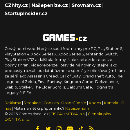
CZhity.cz
|
Našepeníze.cz
|
Srovnám.cz
|
StartupInsider.cz
Český herní web, který se soustředí na hry pro PC, PlayStation 5,
PlayStation 4, Xbox Series X, Xbox Series S, Nintendo Switch,
PlayStation VR2 a další platformy. Naleznete zde recenze,
dojmy z hraní, videorecenze i pravidelné novinky, stejně jako
podcasty, rozsáhlou databázi her a speciály k očekávaným hrám
ze sérií jako Assassin's Creed, Call of Duty, Grand Theft Auto, The
Legend of Zelda, Final Fantasy, Kingdom Come: Deliverance,
Diablo, Stalker, The Elder Scrolls, Baldur's Gate, Hogwart's
Legacy či FIFA.
Reklama
|
Redakce
|
Cookies
|
Osobní údaje
|
Kodex
|
Kontakt
|
O
nás
| Máte námět či připomínku?
Napište nám
© 2026 Games.tiscali.cz |
TISCALI MEDIA, a.s.
|
Člen skupiny
DIGNITY, s.r.o.