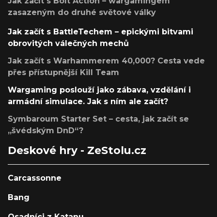
Jak začít s Bolt Action – wargamingem
zasazeným do druhé světové války
Jak začít s BattleTechem – epickými bitvami
obrovitých válečných mechů
Jak začít s Warhammerem 40,000? Cesta vede
přes přístupnější Kill Team
Wargaming poslouží jako zábava, vzdělání i
armádní simulace. Jak s ním ale začít?
Symbaroum Starter Set – cesta, jak začít se
„švédským DnD“?
Deskové hry - ZeStolu.cz
Carcassonne
Bang
Osadníci z Katanu