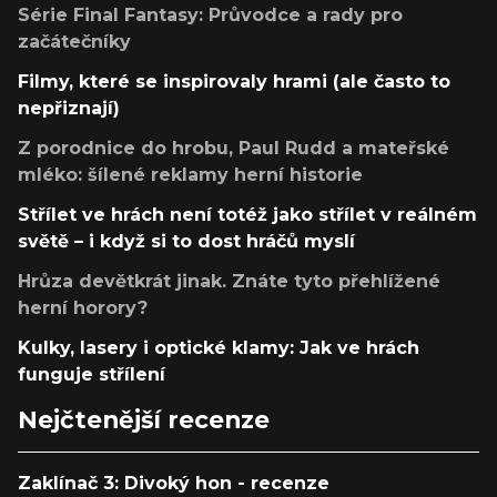
Série Final Fantasy: Průvodce a rady pro
začátečníky
Filmy, které se inspirovaly hrami (ale často to
nepřiznají)
Z porodnice do hrobu, Paul Rudd a mateřské
mléko: šílené reklamy herní historie
Střílet ve hrách není totéž jako střílet v reálném
světě – i když si to dost hráčů myslí
Hrůza devětkrát jinak. Znáte tyto přehlížené
herní horory?
Kulky, lasery i optické klamy: Jak ve hrách
funguje střílení
Nejčtenější recenze
Zaklínač 3: Divoký hon - recenze