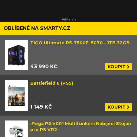
OBLÍBENÉ NA SMARTY.CZ
TIGO Ultimate R5-7500F, 5070 - 1TB 32GB
43 990 KČ
KOUPIT
Battlefield 6 (PS5)
1 149 KČ
KOUPIT
iPega P5 V001 Multifunkční Nabíjecí Stojan
pro PS VR2