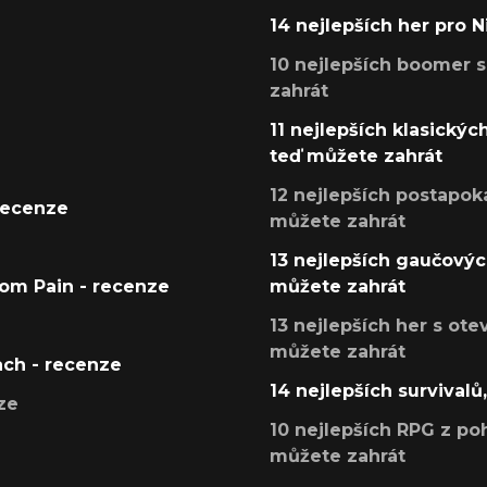
14 nejlepších her pro 
10 nejlepších boomer s
zahrát
11 nejlepších klasickýc
teď můžete zahrát
12 nejlepších postapoka
recenze
můžete zahrát
13 nejlepších gaučových
tom Pain - recenze
můžete zahrát
13 nejlepších her s ot
můžete zahrát
ach - recenze
14 nejlepších survivalů
ze
10 nejlepších RPG z poh
můžete zahrát