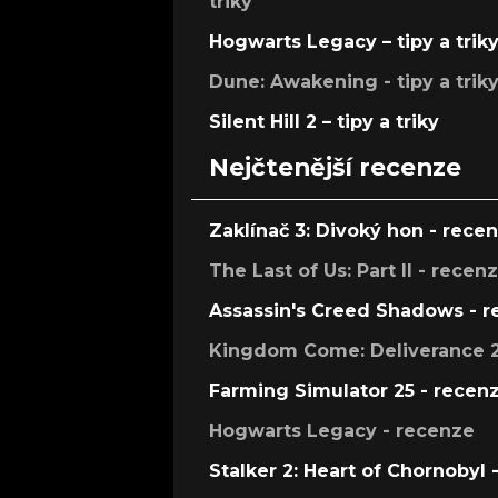
triky
Hogwarts Legacy – tipy a trik
Dune: Awakening - tipy a trik
Silent Hill 2 – tipy a triky
Nejčtenější recenze
Zaklínač 3: Divoký hon - rece
The Last of Us: Part II - recen
Assassin's Creed Shadows - 
Kingdom Come: Deliverance 2
Farming Simulator 25 - recen
Hogwarts Legacy - recenze
Stalker 2: Heart of Chornobyl 