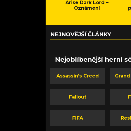
Arise Dark Lord –
Oznámení
p
NEJNOVĚJŠÍ ČLÁNKY
Nejoblíbenější herní sé
Assassin's Creed
Grand
Fallout
F
FIFA
Resi