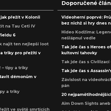
Doporučené člá
jak přežít v Kolonii
Videoherní poprvé: Pr
bez nichž si hry dnes
žít na Tau Ceti IV
Hideo Kodžima: Legendá
fieldu 6
nešlápnul vedle
k najít ten nejlepší loot
Tak jde čas s Heroes o
a triky pro přežití v
kultovní tahovky
Tak jde čas s Civilizací
 tipy a triky
Tak jde čas s Assassin'
postavit démonům v
Závislost na videohrác
pán
py a triky
20 nejpamětihodnějšíc
Aim Down Sights aneb 
přežít ve světě smrtících