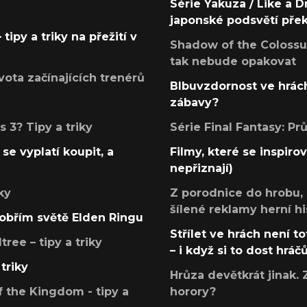
Série Yakuza / Like a D
japonské podsvětí pře
tipy a triky na přežití v
Shadow of the Colossus
tak nebude opakovat
ota začínajících trenérů
Blbuvzdornost ve hrách
zábavy?
 3? Tipy a triky
Série Final Fantasy: P
se vyplatí koupit, a
Filmy, které se inspirov
nepřiznají)
ky
Z porodnice do hrobu,
šílené reklamy herní hi
v obřím světě Elden Ringu
Střílet ve hrách není to
ree – tipy a triky
– i když si to dost hráč
triky
Hrůza devětkrát jinak. 
 the Kingdom - tipy a
horory?