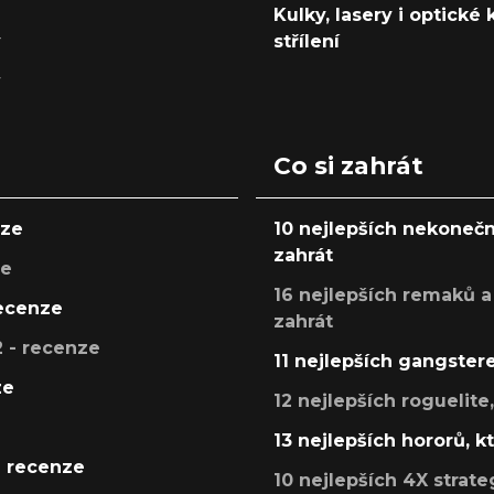
Kulky, lasery i optické
y
střílení
y
Co si zahrát
nze
10 nejlepších nekonečn
zahrát
ze
16 nejlepších remaků a
recenze
zahrát
 - recenze
11 nejlepších gangstere
ze
12 nejlepších roguelite
13 nejlepších hororů, k
- recenze
10 nejlepších 4X strate