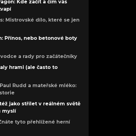
ragon: Kde začít a čím vás
kvapí
: Mistrovské dílo, které se jen
: Přínos, nebo betonové boty
růvodce a rady pro začátečníky
aly hrami (ale často to
 Paul Rudd a mateřské mléko:
storie
též jako střílet v reálném světě
ů myslí
Znáte tyto přehlížené herní