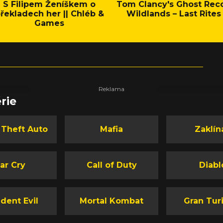
S Filipem Ženíškem o
Tom Clancy's Ghost Rec
řekladech her || Chléb &
Wildlands – Last Rites
Games
rie
 Theft Auto
Mafia
Zaklín
ar Cry
Call of Duty
Diabl
dent Evil
Mortal Kombat
Gran Tur