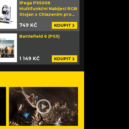
iPega P5S006
Multifunkční Nabíjecí RGB
Stojan s Chlazením pro
PS5 Slim bílý
749 KČ
KOUPIT
Battlefield 6 (PS5)
1 149 KČ
KOUPIT