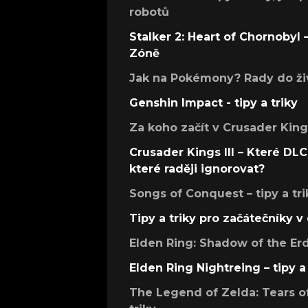
robotů
Stalker 2: Heart of Chornobyl – 
Zóně
Jak na Pokémony? Rady do živ
Genshin Impact - tipy a triky
Za koho začít v Crusader Kings
Crusader Kings III – Které DLC 
které raději ignorovat?
Songs of Conquest – tipy a tri
Tipy a triky pro začátečníky 
Elden Ring: Shadow of the Erdt
Elden Ring Nightreing – tipy a 
The Legend of Zelda: Tears of