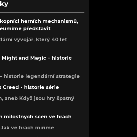
nky
ůkopníci herních mechanismů,
 neumíme představit
rní vývojář, který 40 let
f Might and Magic – historie
 – historie legendární strategie
s Creed - historie série
h, aneb Když jsou hry špatný
h milostných scén ve hrách
Jak ve hrách míříme