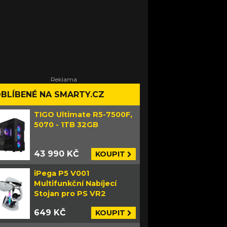
BLÍBENÉ NA SMARTY.CZ
TIGO Ultimate R5-7500F,
5070 - 1TB 32GB
43 990 KČ
KOUPIT
iPega P5 V001
Multifunkční Nabíjecí
Stojan pro PS VR2
649 KČ
KOUPIT