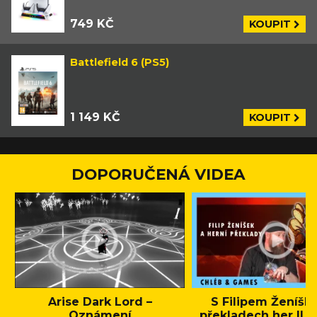
749 KČ
KOUPIT
Battlefield 6 (PS5)
1 149 KČ
KOUPIT
DOPORUČENÁ VIDEA
Arise Dark Lord –
S Filipem Ženíšk
Oznámení
překladech her || C