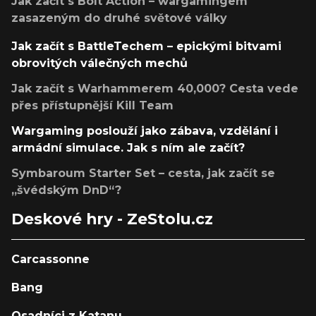
Jak začít s Bolt Action – wargamingem
zasazeným do druhé světové války
Jak začít s BattleTechem – epickými bitvami
obrovitých válečných mechů
Jak začít s Warhammerem 40,000? Cesta vede
přes přístupnější Kill Team
Wargaming poslouží jako zábava, vzdělání i
armádní simulace. Jak s ním ale začít?
Symbaroum Starter Set – cesta, jak začít se
„švédským DnD“?
Deskové hry - ZeStolu.cz
Carcassonne
Bang
Osadníci z Katanu