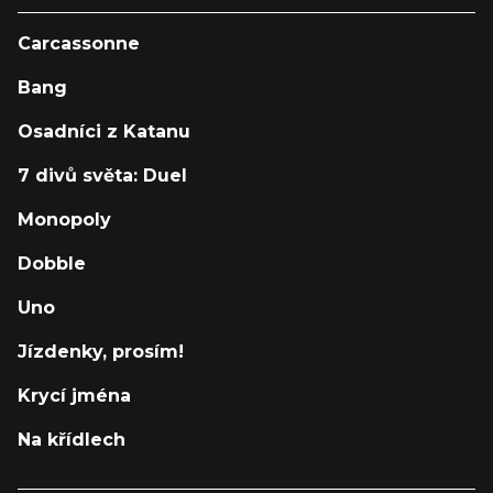
Carcassonne
Bang
Osadníci z Katanu
7 divů světa: Duel
Monopoly
Dobble
Uno
Jízdenky, prosím!
Krycí jména
Na křídlech