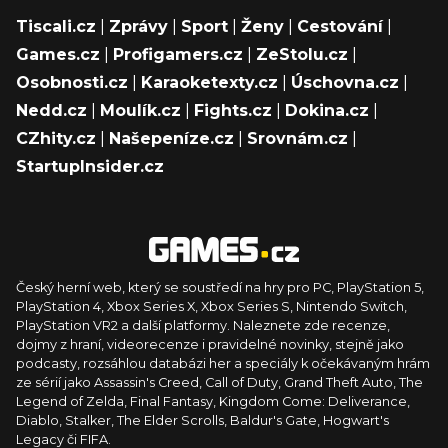
Tiscali.cz
|
Zprávy
|
Sport
|
Ženy
|
Cestování
|
Games.cz
|
Profigamers.cz
|
ZeStolu.cz
|
Osobnosti.cz
|
Karaoketexty.cz
|
Úschovna.cz
|
Nedd.cz
|
Moulík.cz
|
Fights.cz
|
Dokina.cz
|
CZhity.cz
|
Našepeníze.cz
|
Srovnám.cz
|
StartupInsider.cz
Český herní web, který se soustředí na hry pro PC, PlayStation 5,
PlayStation 4, Xbox Series X, Xbox Series S, Nintendo Switch,
PlayStation VR2 a další platformy. Naleznete zde recenze,
dojmy z hraní, videorecenze i pravidelné novinky, stejně jako
podcasty, rozsáhlou databázi her a speciály k očekávaným hrám
ze sérií jako Assassin's Creed, Call of Duty, Grand Theft Auto, The
Legend of Zelda, Final Fantasy, Kingdom Come: Deliverance,
Diablo, Stalker, The Elder Scrolls, Baldur's Gate, Hogwart's
Legacy či FIFA.