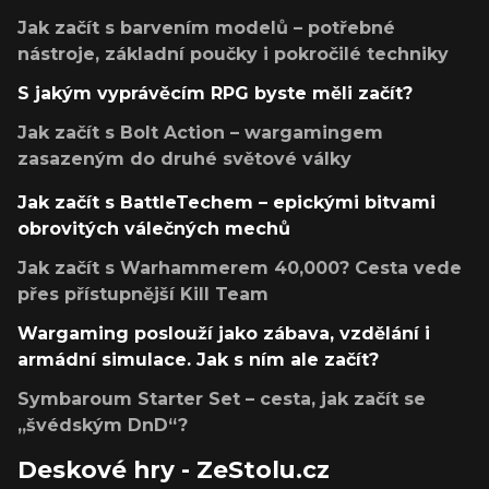
Jak začít s barvením modelů – potřebné
nástroje, základní poučky i pokročilé techniky
S jakým vyprávěcím RPG byste měli začít?
Jak začít s Bolt Action – wargamingem
zasazeným do druhé světové války
Jak začít s BattleTechem – epickými bitvami
obrovitých válečných mechů
Jak začít s Warhammerem 40,000? Cesta vede
přes přístupnější Kill Team
Wargaming poslouží jako zábava, vzdělání i
armádní simulace. Jak s ním ale začít?
Symbaroum Starter Set – cesta, jak začít se
„švédským DnD“?
Deskové hry - ZeStolu.cz