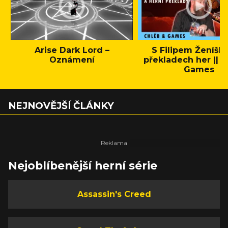
Arise Dark Lord –
S Filipem Ženíšk
Oznámení
překladech her || C
Games
NEJNOVĚJŠÍ ČLÁNKY
Nejoblíbenější herní série
Assassin's Creed