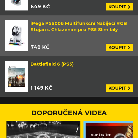
649 KČ
KOUPIT
iPega P5S006 Multifunkční Nabíjecí RGB
Stojan s Chlazením pro PS5 Slim bílý
749 KČ
KOUPIT
Battlefield 6 (PS5)
1 149 KČ
KOUPIT
DOPORUČENÁ VIDEA