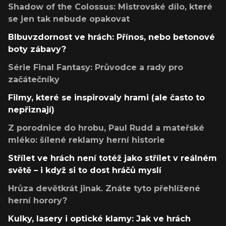
Shadow of the Colossus: Mistrovské dílo, které
se jen tak nebude opakovat
Blbuvzdornost ve hrách: Přínos, nebo betonové
boty zábavy?
Série Final Fantasy: Průvodce a rady pro
začátečníky
Filmy, které se inspirovaly hrami (ale často to
nepřiznají)
Z porodnice do hrobu, Paul Rudd a mateřské
mléko: šílené reklamy herní historie
Střílet ve hrách není totéž jako střílet v reálném
světě – i když si to dost hráčů myslí
Hrůza devětkrát jinak. Znáte tyto přehlížené
herní horory?
Kulky, lasery i optické klamy: Jak ve hrách