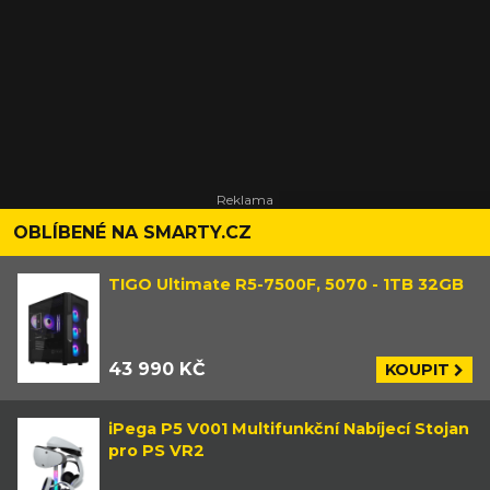
OBLÍBENÉ NA SMARTY.CZ
TIGO Ultimate R5-7500F, 5070 - 1TB 32GB
43 990 KČ
KOUPIT
iPega P5 V001 Multifunkční Nabíjecí Stojan
pro PS VR2