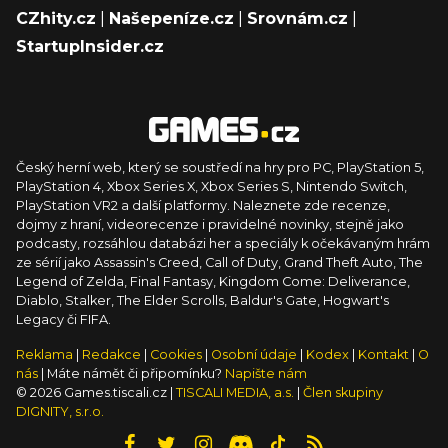
CZhity.cz
|
Našepeníze.cz
|
Srovnám.cz
|
StartupInsider.cz
Český herní web, který se soustředí na hry pro PC, PlayStation 5,
PlayStation 4, Xbox Series X, Xbox Series S, Nintendo Switch,
PlayStation VR2 a další platformy. Naleznete zde recenze,
dojmy z hraní, videorecenze i pravidelné novinky, stejně jako
podcasty, rozsáhlou databázi her a speciály k očekávaným hrám
ze sérií jako Assassin's Creed, Call of Duty, Grand Theft Auto, The
Legend of Zelda, Final Fantasy, Kingdom Come: Deliverance,
Diablo, Stalker, The Elder Scrolls, Baldur's Gate, Hogwart's
Legacy či FIFA.
Reklama
|
Redakce
|
Cookies
|
Osobní údaje
|
Kodex
|
Kontakt
|
O
nás
| Máte námět či připomínku?
Napište nám
© 2026 Games.tiscali.cz |
TISCALI MEDIA, a.s.
|
Člen skupiny
DIGNITY, s.r.o.