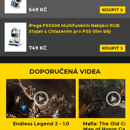
649 KČ
KOUPIT
iPega P5S006 Multifunkční Nabíjecí RGB
Stojan s Chlazením pro PS5 Slim bílý
749 KČ
KOUPIT
DOPORUČENÁ VIDEA
Endless Legend 2 - 1.0
Mafia: The Old Cou
Man of Honor Gam