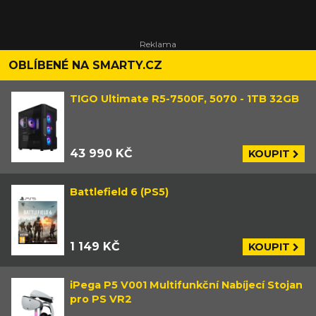
OBLÍBENÉ NA SMARTY.CZ
TIGO Ultimate R5-7500F, 5070 - 1TB 32GB
43 990 KČ
KOUPIT
Battlefield 6 (PS5)
1 149 KČ
KOUPIT
iPega P5 V001 Multifunkční Nabíjecí Stojan
pro PS VR2