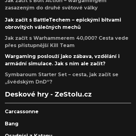
Jak začít s Bolt Action – wargamingem
zasazeným do druhé světové války
Jak začít s BattleTechem – epickými bitvami
obrovitých válečných mechů
Jak začít s Warhammerem 40,000? Cesta vede
přes přístupnější Kill Team
Wargaming poslouží jako zábava, vzdělání i
armádní simulace. Jak s ním ale začít?
Symbaroum Starter Set – cesta, jak začít se
„švédským DnD“?
Deskové hry - ZeStolu.cz
Carcassonne
Bang
Osadníci z Katanu