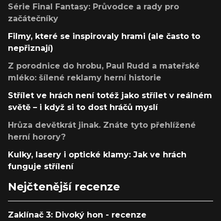
Série Final Fantasy: Průvodce a rady pro
začátečníky
Filmy, které se inspirovaly hrami (ale často to
nepřiznají)
Z porodnice do hrobu, Paul Rudd a mateřské
mléko: šílené reklamy herní historie
Střílet ve hrách není totéž jako střílet v reálném
světě – i když si to dost hráčů myslí
Hrůza devětkrát jinak. Znáte tyto přehlížené
herní horory?
Kulky, lasery i optické klamy: Jak ve hrách
funguje střílení
Nejčtenější recenze
Zaklínač 3: Divoký hon - recenze