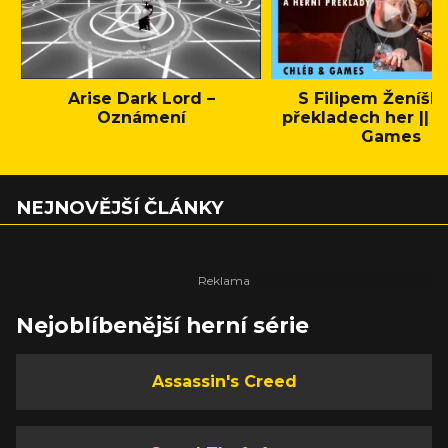
Arise Dark Lord –
S Filipem Ženíšk
Oznámení
překladech her || C
Games
NEJNOVĚJŠÍ ČLÁNKY
Nejoblíbenější herní série
Assassin's Creed