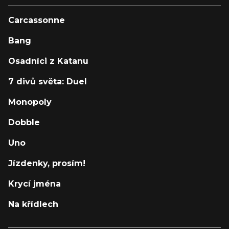
Carcassonne
Bang
Osadníci z Katanu
7 divů světa: Duel
Monopoly
Dobble
Uno
Jízdenky, prosím!
Krycí jména
Na křídlech