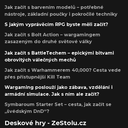
Jak začít s barvením modelů – potřebné
nástroje, základní poučky i pokročilé techniky
S jakým vyprávěcím RPG byste měli začít?
Jak začít s Bolt Action – wargamingem
zasazeným do druhé světové války
Jak začít s BattleTechem – epickými bitvami
obrovitých válečných mechů
Jak začít s Warhammerem 40,000? Cesta vede
přes přístupnější Kill Team
Wargaming poslouží jako zábava, vzdělání i
armádní simulace. Jak s ním ale začít?
Symbaroum Starter Set – cesta, jak začít se
„švédským DnD“?
Deskové hry - ZeStolu.cz