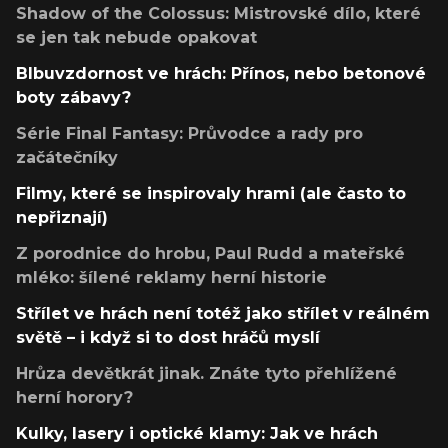
Shadow of the Colossus: Mistrovské dílo, které
se jen tak nebude opakovat
Blbuvzdornost ve hrách: Přínos, nebo betonové
boty zábavy?
Série Final Fantasy: Průvodce a rady pro
začátečníky
Filmy, které se inspirovaly hrami (ale často to
nepřiznají)
Z porodnice do hrobu, Paul Rudd a mateřské
mléko: šílené reklamy herní historie
Střílet ve hrách není totéž jako střílet v reálném
světě – i když si to dost hráčů myslí
Hrůza devětkrát jinak. Znáte tyto přehlížené
herní horory?
Kulky, lasery i optické klamy: Jak ve hrách