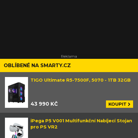
OBLÍBENÉ NA SMARTY.CZ
TIGO Ultimate R5-7500F, 5070 - 1TB 32GB
43 990 KČ
KOUPIT
iPega P5 V001 Multifunkční Nabíjecí Stojan
pro PS VR2