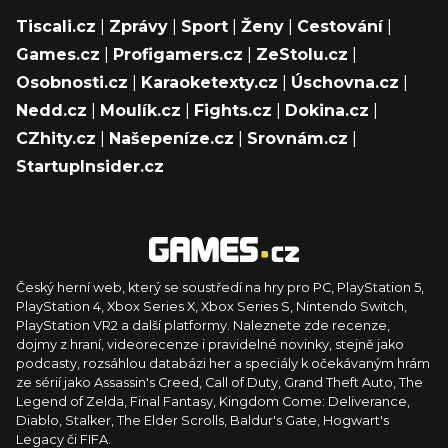
Tiscali.cz
|
Zprávy
|
Sport
|
Ženy
|
Cestování
|
Games.cz
|
Profigamers.cz
|
ZeStolu.cz
|
Osobnosti.cz
|
Karaoketexty.cz
|
Úschovna.cz
|
Nedd.cz
|
Moulík.cz
|
Fights.cz
|
Dokina.cz
|
CZhity.cz
|
Našepeníze.cz
|
Srovnám.cz
|
StartupInsider.cz
Český herní web, který se soustředí na hry pro PC, PlayStation 5,
PlayStation 4, Xbox Series X, Xbox Series S, Nintendo Switch,
PlayStation VR2 a další platformy. Naleznete zde recenze,
dojmy z hraní, videorecenze i pravidelné novinky, stejně jako
podcasty, rozsáhlou databázi her a speciály k očekávaným hrám
ze sérií jako Assassin's Creed, Call of Duty, Grand Theft Auto, The
Legend of Zelda, Final Fantasy, Kingdom Come: Deliverance,
Diablo, Stalker, The Elder Scrolls, Baldur's Gate, Hogwart's
Legacy či FIFA.