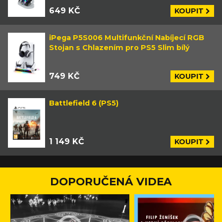
649 KČ
KOUPIT
iPega P5S006 Multifunkční Nabíjecí RGB
Stojan s Chlazením pro PS5 Slim bílý
749 KČ
KOUPIT
Battlefield 6 (PS5)
1 149 KČ
KOUPIT
DOPORUČENÁ VIDEA