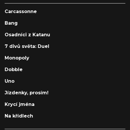
Carcassonne
Bang
Osadníci z Katanu
7 divů světa: Duel
Monopoly
Dobble
Uno
Jízdenky, prosím!
Krycí jména
Na křídlech