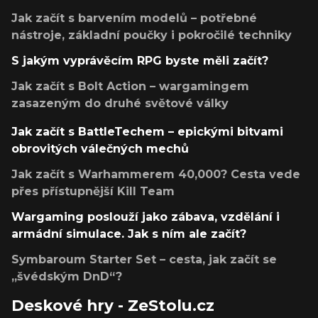
Jak začít s barvením modelů – potřebné
nástroje, základní poučky i pokročilé techniky
S jakým vyprávěcím RPG byste měli začít?
Jak začít s Bolt Action – wargamingem
zasazeným do druhé světové války
Jak začít s BattleTechem – epickými bitvami
obrovitých válečných mechů
Jak začít s Warhammerem 40,000? Cesta vede
přes přístupnější Kill Team
Wargaming poslouží jako zábava, vzdělání i
armádní simulace. Jak s ním ale začít?
Symbaroum Starter Set – cesta, jak začít se
„švédským DnD“?
Deskové hry - ZeStolu.cz