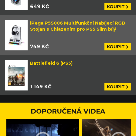
649 KČ
KOUPIT
iPega P5S006 Multifunkční Nabíjecí RGB
Stojan s Chlazením pro PS5 Slim bílý
749 KČ
KOUPIT
Battlefield 6 (PS5)
1 149 KČ
KOUPIT
DOPORUČENÁ VIDEA