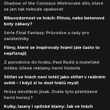
Shadow of the Colossus: Mistrovské dílo, které
se jen tak nebude opakovat
Blbuvzdornost ve hrách: Přínos, nebo betonové
boty zábavy?
Série Final Fantasy: Průvodce a rady pro
začátečníky
Filmy, které se inspirovaly hrami (ale často to
nepřiznají)
Z porodnice do hrobu, Paul Rudd a mateřské
mléko: šílené reklamy herní historie
Střílet ve hrách není totéž jako střílet v reálném
světě – i když si to dost hráčů myslí
Hrůza devětkrát jinak. Znáte tyto přehlížené
herní horory?
Kulky, lasery i optické klamy: Jak ve hrách