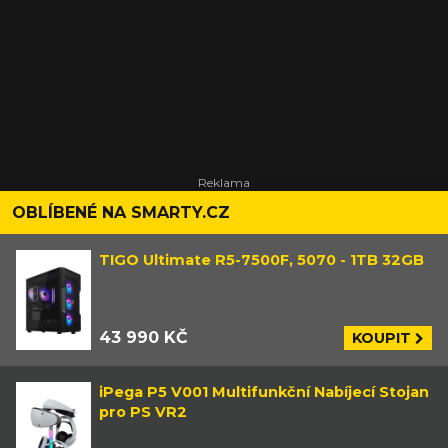
OBLÍBENÉ NA SMARTY.CZ
TIGO Ultimate R5-7500F, 5070 - 1TB 32GB
43 990 KČ
KOUPIT
iPega P5 V001 Multifunkční Nabíjecí Stojan
pro PS VR2