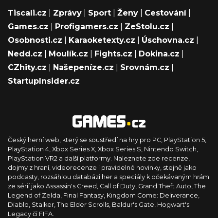
Tiscali.cz
|
Zprávy
|
Sport
|
Ženy
|
Cestování
|
Games.cz
|
Profigamers.cz
|
ZeStolu.cz
|
Osobnosti.cz
|
Karaoketexty.cz
|
Úschovna.cz
|
Nedd.cz
|
Moulík.cz
|
Fights.cz
|
Dokina.cz
|
CZhity.cz
|
Našepeníze.cz
|
Srovnám.cz
|
StartupInsider.cz
Český herní web, který se soustředí na hry pro PC, PlayStation 5,
PlayStation 4, Xbox Series X, Xbox Series S, Nintendo Switch,
PlayStation VR2 a další platformy. Naleznete zde recenze,
dojmy z hraní, videorecenze i pravidelné novinky, stejně jako
podcasty, rozsáhlou databázi her a speciály k očekávaným hrám
ze sérií jako Assassin's Creed, Call of Duty, Grand Theft Auto, The
Legend of Zelda, Final Fantasy, Kingdom Come: Deliverance,
Diablo, Stalker, The Elder Scrolls, Baldur's Gate, Hogwart's
Legacy či FIFA.