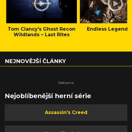
Tom Clancy's Ghost Recon
Endless Legend 2 
Wildlands – Last Rites
NEJNOVĚJŠÍ ČLÁNKY
Nejoblíbenější herní série
Assassin's Creed