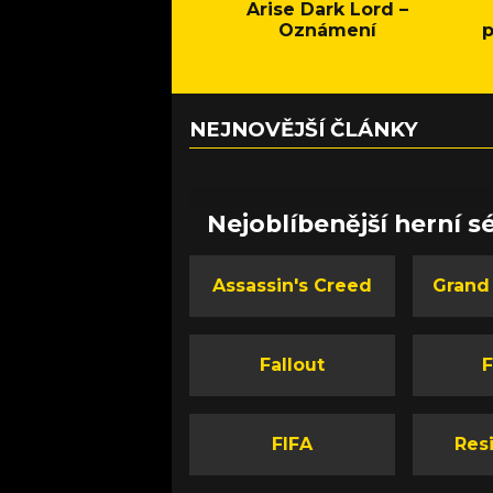
Arise Dark Lord –
Oznámení
p
NEJNOVĚJŠÍ ČLÁNKY
Nejoblíbenější herní sé
Assassin's Creed
Grand
Fallout
F
FIFA
Resi