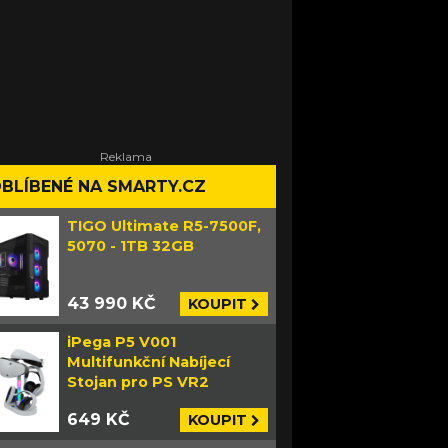
BLÍBENÉ NA SMARTY.CZ
TIGO Ultimate R5-7500F,
5070 - 1TB 32GB
43 990 KČ
KOUPIT
iPega P5 V001
Multifunkční Nabíjecí
Stojan pro PS VR2
649 KČ
KOUPIT