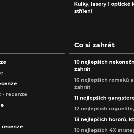
Kulky, lasery i optické
y
střílení
y
Co si zahrát
nze
10 nejlepších nekonečn
zahrát
ze
16 nejlepších remaků a
recenze
zahrát
 - recenze
11 nejlepších gangstere
ze
12 nejlepších roguelite
13 nejlepších hororů, k
- recenze
10 nejlepších 4X strate