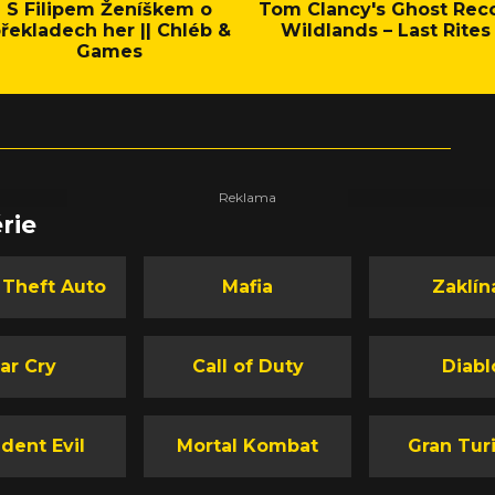
S Filipem Ženíškem o
Tom Clancy's Ghost Rec
řekladech her || Chléb &
Wildlands – Last Rites
Games
rie
 Theft Auto
Mafia
Zaklín
ar Cry
Call of Duty
Diabl
dent Evil
Mortal Kombat
Gran Tur