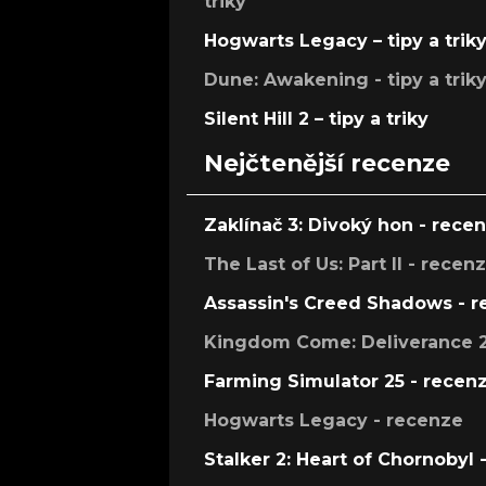
triky
Hogwarts Legacy – tipy a trik
Dune: Awakening - tipy a trik
Silent Hill 2 – tipy a triky
Nejčtenější recenze
Zaklínač 3: Divoký hon - rece
The Last of Us: Part II - recen
Assassin's Creed Shadows - 
Kingdom Come: Deliverance 2
Farming Simulator 25 - recen
Hogwarts Legacy - recenze
Stalker 2: Heart of Chornobyl 