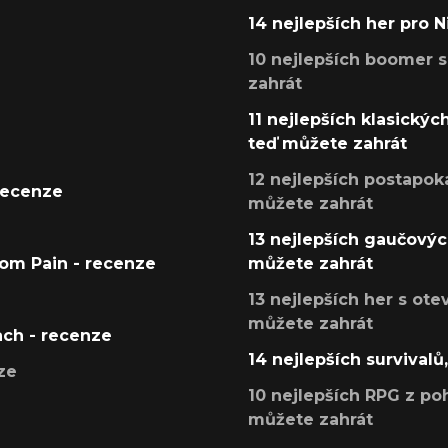
14 nejlepších her pro 
10 nejlepších boomer s
zahrát
11 nejlepších klasickýc
teď můžete zahrát
12 nejlepších postapoka
recenze
můžete zahrát
13 nejlepších gaučových
tom Pain - recenze
můžete zahrát
13 nejlepších her s ot
můžete zahrát
ach - recenze
14 nejlepších survivalů
ze
10 nejlepších RPG z poh
můžete zahrát