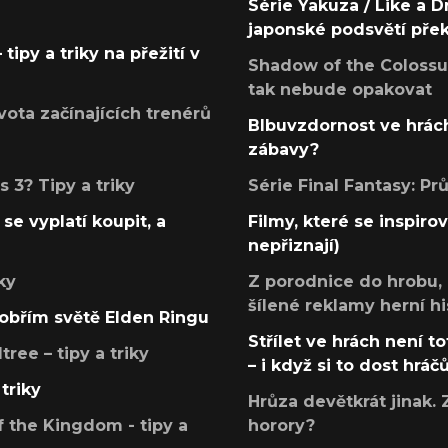
Série Yakuza / Like a D
japonské podsvětí pře
tipy a triky na přežití v
Shadow of the Colossus
tak nebude opakovat
ota začínajících trenérů
Blbuvzdornost ve hrách
zábavy?
 3? Tipy a triky
Série Final Fantasy: P
se vyplatí koupit, a
Filmy, které se inspirov
nepřiznají)
ky
Z porodnice do hrobu,
šílené reklamy herní hi
v obřím světě Elden Ringu
Střílet ve hrách není to
ree – tipy a triky
– i když si to dost hráč
triky
Hrůza devětkrát jinak. 
 the Kingdom - tipy a
horory?