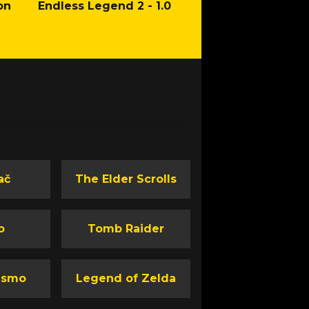
on
Endless Legend 2 - 1.0
Mafia: The Old Co
Man of Honor Ga
ač
The Elder Scrolls
o
Tomb Raider
ismo
Legend of Zelda