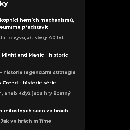
nky
ůkopníci herních mechanismů,
 neumíme představit
rní vývojář, který 40 let
f Might and Magic – historie
 – historie legendární strategie
s Creed - historie série
h, aneb Když jsou hry špatný
h milostných scén ve hrách
Jak ve hrách míříme