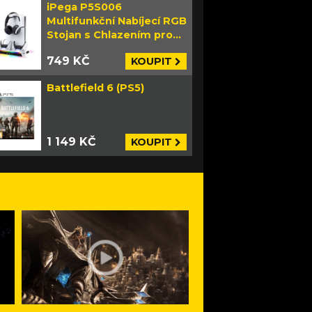
iPega P5S006
Multifunkční Nabíjecí RGB
Stojan s Chlazením pro
PS5 Slim bílý
749 KČ
KOUPIT
Battlefield 6 (PS5)
1 149 KČ
KOUPIT