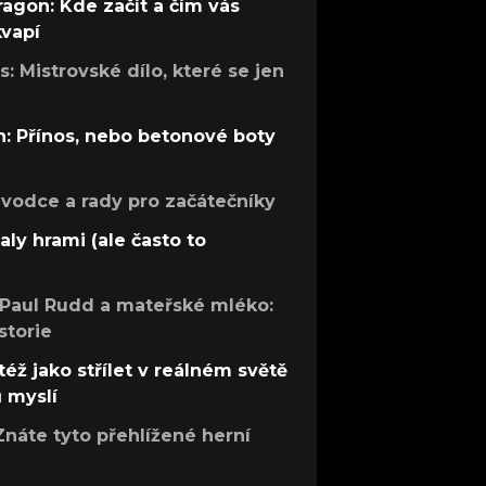
ragon: Kde začít a čím vás
kvapí
: Mistrovské dílo, které se jen
: Přínos, nebo betonové boty
růvodce a rady pro začátečníky
aly hrami (ale často to
 Paul Rudd a mateřské mléko:
storie
též jako střílet v reálném světě
ů myslí
Znáte tyto přehlížené herní