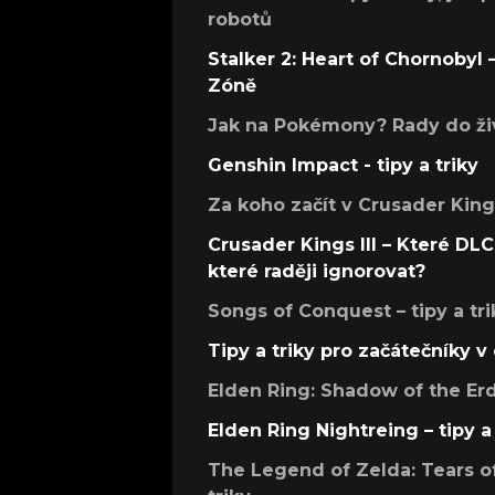
robotů
Stalker 2: Heart of Chornobyl – 
Zóně
Jak na Pokémony? Rady do živ
Genshin Impact - tipy a triky
Za koho začít v Crusader Kings
Crusader Kings III – Které DLC 
které raději ignorovat?
Songs of Conquest – tipy a tri
Tipy a triky pro začátečníky 
Elden Ring: Shadow of the Erdt
Elden Ring Nightreing – tipy a 
The Legend of Zelda: Tears of