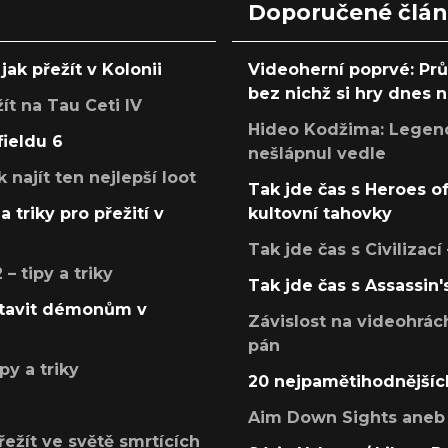
Doporučené člá
jak přežít v Kolonii
Videoherní poprvé: Pr
bez nichž si hry dnes
žít na Tau Ceti IV
Hideo Kodžima: Legendá
fieldu 6
nešlápnul vedle
k najít ten nejlepší loot
Tak jde čas s Heroes o
a triky pro přežití v
kultovní tahovky
Tak jde čas s Civilizací
 tipy a triky
Tak jde čas s Assassin'
postavit démonům v
Závislost na videohrác
pán
py a triky
20 nejpamětihodnějšíc
Aim Down Sights aneb 
přežít ve světě smrtících