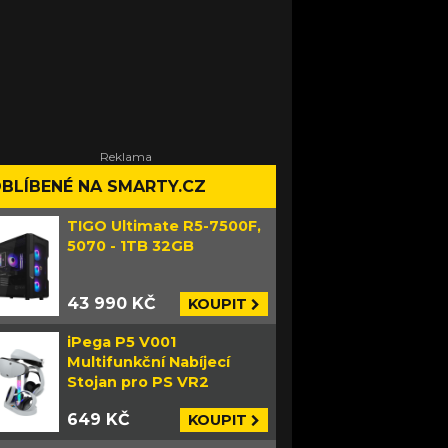
BLÍBENÉ NA SMARTY.CZ
TIGO Ultimate R5-7500F,
5070 - 1TB 32GB
43 990 KČ
KOUPIT
iPega P5 V001
Multifunkční Nabíjecí
Stojan pro PS VR2
649 KČ
KOUPIT