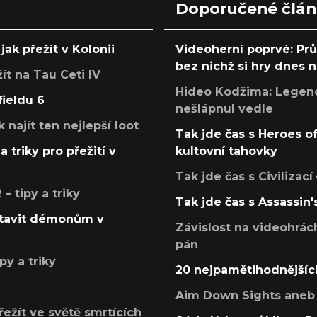
Doporučené člá
jak přežít v Kolonii
Videoherní poprvé: Pr
bez nichž si hry dnes
žít na Tau Ceti IV
Hideo Kodžima: Legendá
fieldu 6
nešlápnul vedle
k najít ten nejlepší loot
Tak jde čas s Heroes o
a triky pro přežití v
kultovní tahovky
Tak jde čas s Civilizací
 tipy a triky
Tak jde čas s Assassin'
postavit démonům v
Závislost na videohrác
pán
py a triky
20 nejpamětihodnějšíc
Aim Down Sights aneb 
přežít ve světě smrtících