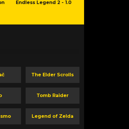
on
Endless Legend 2 - 1.0
Mafia: The Old Co
Man of Honor Ga
ač
The Elder Scrolls
o
Tomb Raider
ismo
Legend of Zelda