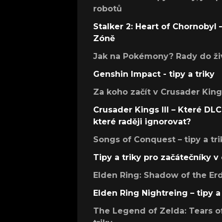
robotů
Stalker 2: Heart of Chornobyl – 
Zóně
Jak na Pokémony? Rady do živ
Genshin Impact - tipy a triky
Za koho začít v Crusader Kings
Crusader Kings III – Které DLC 
které raději ignorovat?
Songs of Conquest – tipy a tri
Tipy a triky pro začátečníky 
Elden Ring: Shadow of the Erdt
Elden Ring Nightreing – tipy a 
The Legend of Zelda: Tears of