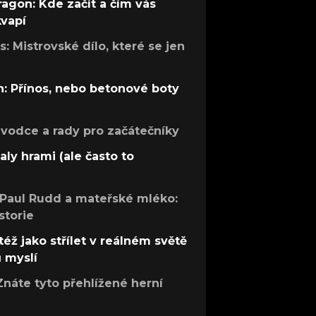
ragon: Kde začít a čím vás
kvapí
: Mistrovské dílo, které se jen
: Přínos, nebo betonové boty
růvodce a rady pro začátečníky
aly hrami (ale často to
 Paul Rudd a mateřské mléko:
storie
též jako střílet v reálném světě
ů myslí
Znáte tyto přehlížené herní