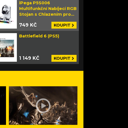
iPega P5S006
Multifunkční Nabíjecí RGB
Stojan s Chlazením pro
PS5 Slim bílý
749 KČ
KOUPIT
Battlefield 6 (PS5)
1 149 KČ
KOUPIT