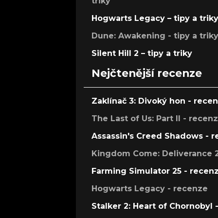
triky
Hogwarts Legacy – tipy a trik
Dune: Awakening - tipy a trik
Silent Hill 2 – tipy a triky
Nejčtenější recenze
Zaklínač 3: Divoký hon - rece
The Last of Us: Part II - recen
Assassin's Creed Shadows - 
Kingdom Come: Deliverance 2
Farming Simulator 25 - recen
Hogwarts Legacy - recenze
Stalker 2: Heart of Chornobyl 