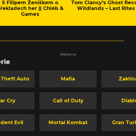
S Filipem Ženíškem o
Tom Clancy's Ghost Rec
řekladech her || Chléb &
Wildlands – Last Rites
Games
rie
 Theft Auto
Mafia
Zaklín
ar Cry
Call of Duty
Diabl
dent Evil
Mortal Kombat
Gran Tur