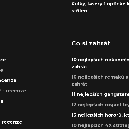
Kulky, lasery i optické
y
střílení
y
Co si zahrát
nze
10 nejlepších nekonečn
zahrát
ze
16 nejlepších remaků a
recenze
zahrát
 - recenze
11 nejlepších gangstere
ze
12 nejlepších roguelite
13 nejlepších hororů, k
- recenze
10 nejlepších 4X strate