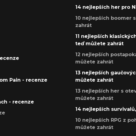
14 nejlepších her pro 
10 nejlepších boomer s
zahrát
11 nejlepších klasickýc
teď můžete zahrát
12 nejlepších postapoka
recenze
můžete zahrát
13 nejlepších gaučových
tom Pain - recenze
můžete zahrát
13 nejlepších her s ot
můžete zahrát
ach - recenze
14 nejlepších survivalů
ze
10 nejlepších RPG z poh
můžete zahrát