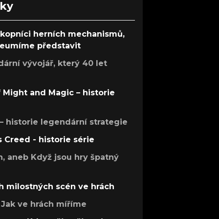
nky
ůkopníci herních mechanismů,
 neumíme představit
rní vývojář, který 40 let
f Might and Magic – historie
 – historie legendární strategie
s Creed - historie série
h, aneb Když jsou hry špatný
h milostných scén ve hrách
Jak ve hrách míříme