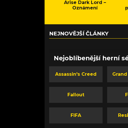
Arise Dark Lord –
Oznámení
p
NEJNOVĚJŠÍ ČLÁNKY
Nejoblíbenější herní sé
Assassin's Creed
Grand
Fallout
F
FIFA
Resi