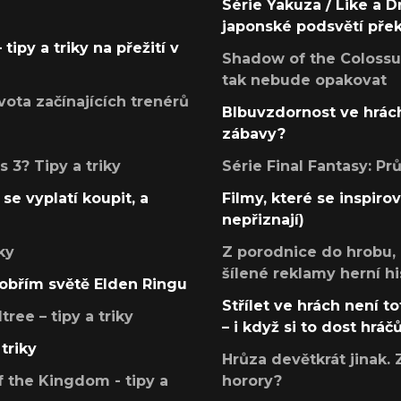
Série Yakuza / Like a D
japonské podsvětí pře
tipy a triky na přežití v
Shadow of the Colossus
tak nebude opakovat
ota začínajících trenérů
Blbuvzdornost ve hrách
zábavy?
 3? Tipy a triky
Série Final Fantasy: P
se vyplatí koupit, a
Filmy, které se inspirov
nepřiznají)
ky
Z porodnice do hrobu,
šílené reklamy herní hi
v obřím světě Elden Ringu
Střílet ve hrách není to
ree – tipy a triky
– i když si to dost hráč
triky
Hrůza devětkrát jinak. 
 the Kingdom - tipy a
horory?